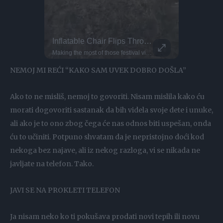
BASE Jumper Leaps From Paraglider Mid-Air
Kayaker Disappears Into Rushing Waterfall
Inflatable Chair Flips Through Festival
Parkour P
This Dog 
i' for a reason!
Watch this BASE Jumper drop from a paraglider high in the sky! Halit Tekkin is an air sports athlete, known for taking people on sky tours around Türkiye But today, they switched things up with an epic stunt Long way down! (No VO) That jumper has some serious trust!
Making the most of those festival vibes! Parkour athlete Bradley never stops flipping... Literally! He bounces this inflatable chair all the way through the fields at BoomTown. Why run when you can do this?
DO NOT TRY Huge 10m Sandpit drop... Enea achieved a Swiss record with this 1
NEMOJ MI REĆI “KAKO SAM UVEK DOBRO DOŠLA”
Ako to ne misliš, nemoj to govoriti. Nisam mislila kako ću
morati dogovoriti sastanak da bih videla svoje dete i unuke,
ali ako je to ono zbog čega će nas odnos biti uspešan, onda
ću to učiniti. Potpuno shvatam da je nepristojno doći kod
nekoga bez najave, ali iz nekog razloga, vi se nikada ne
javljate na telefon. Tako.
JAVI SE NA PROKLETI TELEFON
Ja nisam neko ko ti pokušava prodati novi tepih ili novu