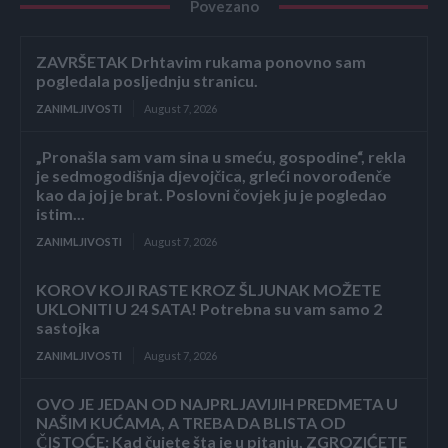
Povezano
ZAVRŠETAK Drhtavim rukama ponovno sam
pogledala posljednju stranicu.
ZANIMLJIVOSTI
August 7, 2026
„Pronašla sam vam sina u smeću, gospodine“, rekla
je sedmogodišnja djevojčica, grleći novorođenče
kao da joj je brat. Poslovni čovjek ju je pogledao
istim...
ZANIMLJIVOSTI
August 7, 2026
KOROV KOJI RASTE KROZ ŠLJUNAK MOŽETE
UKLONITI U 24 SATA! Potrebna su vam samo 2
sastojka
ZANIMLJIVOSTI
August 7, 2026
OVO JE JEDAN OD NAJPRLJAVIJIH PREDMETA U
NAŠIM KUĆAMA, A TREBA DA BLISTA OD
ČISTOĆE: Kad čujete šta je u pitanju, ZGROZIĆETE