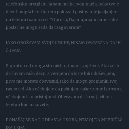
telefonsku pretplatu. Ja sam majka tvog muža, baka tvoje
dece i mogla bi mi barem pokazati poštovanje javljanjem
na telefon i samo reći: “Oprosti, Dajana, imam pune ruke
posla i ne mogu sada da razgovaram”.
IAKO OBOŽAVAM SVOJE UNUKE, NISAM OBAVEZNA DA IH
ČUVAM
Suprotno od onoga što mislite, imam svoj život. Ako želite
da čuvam vašu decu, a verujem da biste bili oduševljeni,
prvo me morate obavestiti, tako da mogu promeniti svoj
raspored. Ako očekujete da poštujem vaše vreme i prostor,
očekujem istu pristojnost. Obećavam da ću se javiti na
telefon kad nazovete.
PONAŠAJ SE KAO ODRASLA OSOBA, NEMOJ DA MI PRIČAŠ
IZA LEĐA