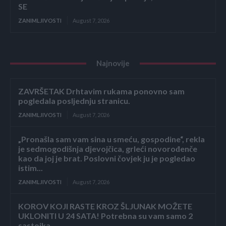
SE
ZANIMLJIVOSTI
August 7, 2026
Najnovije
ZAVRŠETAK Drhtavim rukama ponovno sam
pogledala posljednju stranicu.
ZANIMLJIVOSTI
August 7, 2026
„Pronašla sam vam sina u smeću, gospodine“, rekla
je sedmogodišnja djevojčica, grleći novorođenče
kao da joj je brat. Poslovni čovjek ju je pogledao
istim...
ZANIMLJIVOSTI
August 7, 2026
KOROV KOJI RASTE KROZ ŠLJUNAK MOŽETE
UKLONITI U 24 SATA! Potrebna su vam samo 2
sastojka