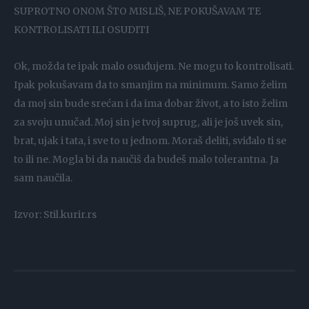
SUPROTNO ONOM ŠTO MISLIŠ, NE POKUŠAVAM TE
KONTROLISATI ILI OSUDITI
Ok, možda te ipak malo osuđujem. Ne mogu to kontrolisati.
Ipak pokušavam da to smanjim na minimum. Samo želim
da moj sin bude srećan i da ima dobar život, a to isto želim
za svoju unučad. Moj sin je tvoj suprug, ali je još uvek sin,
brat, ujak i tata, i sve to u jednom. Moraš deliti, sviđalo ti se
to ili ne. Mogla bi da naučiš da budeš malo tolerantna. Ja
sam naučila.
Izvor: Stil.kurir.rs