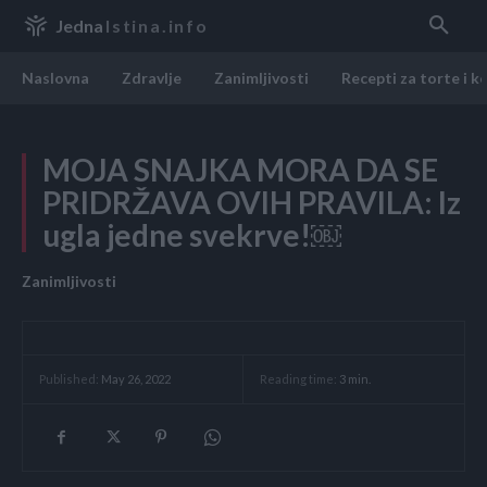
Jedna
Istina.info
Naslovna
Zdravlje
Zanimljivosti
Recepti za torte i k
MOJA SNAJKA MORA DA SE
PRIDRŽAVA OVIH PRAVILA: Iz
ugla jedne svekrve!￼
Zanimljivosti
Reading time:
3
min.
Published:
May 26, 2022