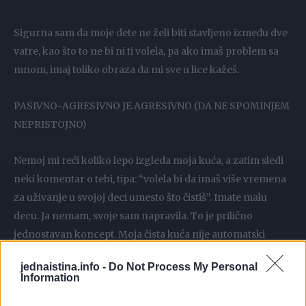
Sigurna sam da moje dete ne želi biti stavljeno između dve
vatre, kao što to ne bi ni ti volela, pa ako imaš problem sa
mnom, imaj toliko obraza da mi sve u lice kažeš.
PASIVNO-AGRESIVNO JE AGRESIVNO (DA NE SPOMINJEM
NEPRISTOJNO)
Nemoj mi reći koliko lepo izgleda moja kuća, a zatim sledi
neki komentar o tebi, tipa: “volela bi da imaš više vremena
za uživanje u svojoj deci umesto što čistiš”. Imate malu
decu. Ja nemam, svoje sam napravila. To je prilično
jednostavan koncept. Moja čista kuća nije automatski
udarac na tvoje veštine u domaćinstvu.
jednaistina.info -
Do Not Process My Personal
Information
NE KUPUJ MI ODEĆU ILI STVARI, AKO SU DRASTIČNO