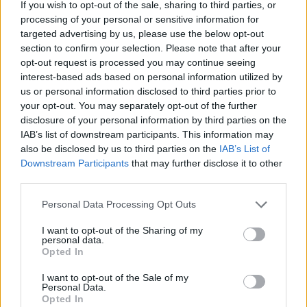
DRUKČIJE OD MOJIH
If you wish to opt-out of the sale, sharing to third parties, or
processing of your personal or sensitive information for
targeted advertising by us, please use the below opt-out
Ne volim da odbijam poklon, ali mislim da je prilično jasno
section to confirm your selection. Please note that after your
da kupujemo na radikalno drugačijim mestima. Poklon
opt-out request is processed you may continue seeing
bon ili nešto što su deca napravila prihvatljivo je i ceni se.
interest-based ads based on personal information utilized by
us or personal information disclosed to third parties prior to
Ne znam jeste li primetili, ali u mojoj kuhinji nema ni
your opt-out. You may separately opt-out of the further
jednog crvenog petla, pa nisam sigurna gde ste tačno
disclosure of your personal information by third parties on the
mislili da stavim te suvenire koje mi još uvek kupujete.
IAB’s list of downstream participants. This information may
also be disclosed by us to third parties on the
IAB’s List of
Downstream Participants
that may further disclose it to other
TO JE MOJ NOVAC I MOJA STVAR GDE ĆU GA POTROŠITI
third parties.
Ako želim obasipati svoje unuke poklonima, to je zato što
Personal Data Processing Opt Outs
ih volim i imam mogućnosti to učiniti. Nije sramotno ako
I want to opt-out of the Sharing of my
niste u mogućnosti vratiti svaki dinar koji sam potrošila.
personal data.
Opted In
ŽELIM DA MOJ SIN IMA SREĆAN BRAK, ALI MORAŠ ZNATI
I want to opt-out of the Sale of my
Personal Data.
DA SAM JA MAMA
Opted In