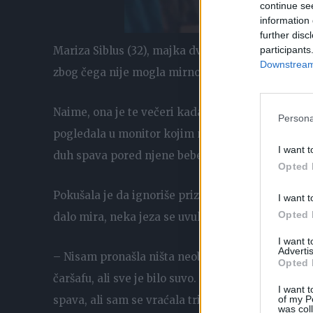
continue se
information 
further disc
participants
Mariza Siblus (32), majka dvoje dece iz SAD-a, pr
Downstream 
zbog čega nije mogla mirno da spava celu noć.
Naime, ona je te večeri kada se „drama“ dogodila
Persona
pogledala u monitor kojim nadzire dečiju sobu i 
I want t
duh spava pored njene bebe. Toliko se uplašila, da 
Opted 
Pokušala je da ignoriše prizor koji je videla veruju
I want t
Opted 
dalo mira, neka jeza se uvukla u nju pa je ustala i
I want 
Advertis
– Nisam pronašla ništa neobično u krevecu. Gled
Opted 
čaršafu, ali sve je bilo suvo. Sama sebi sam rekla
I want t
of my P
spava, ali sam se vraćala tri puta tokom noći u de
was col