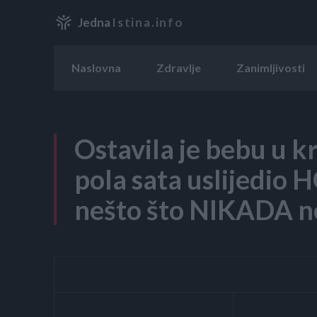
Jedna
Istina.info
Naslovna
Zdravlje
Zanimljivosti
Ostavila je bebu u k
pola sata uslijedio 
nešto što NIKADA n