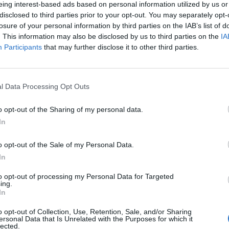
eing interest-based ads based on personal information utilized by us or
disclosed to third parties prior to your opt-out. You may separately opt-
losure of your personal information by third parties on the IAB’s list of
. This information may also be disclosed by us to third parties on the
IA
vo se prestravila, a onda smejala kao luda kada je shvatila
Participants
that may further disclose it to other third parties.
, stavila 18-mesečnog sina u krevetac na spavanje. Kasnije
l Data Processing Opt Outs
pored njega ugledala lik drugog deteta, a izgledalo je kao 
o opt-out of the Sharing of my personal data.
joj se slošilo.
In
ći da je oči varaju i otišla je da spava. Ali, noću joj nešto ni
o opt-out of the Sale of my Personal Data.
In
z kreveta, uzela lampu u ruke i otišla da proveri sina.
to opt-out of processing my Personal Data for Targeted
ing.
ala sam okolo misleći da je to možda zbog pljuvačke na
In
 da je na čaršafu neka mrlja koja daje obris duha i otišla da
o opt-out of Collection, Use, Retention, Sale, and/or Sharing
ersonal Data that Is Unrelated with the Purposes for which it
čiju sobu i proveravala – prisetila se situacije zbog koje se
lected.