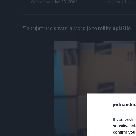
Vrijeme citanja:
May 25, 2022
Objavljeno:
Tek ujutru je shvatila što ju je to toliko uplašilo
jednaistin
If you wish 
sensitive in
confirm you