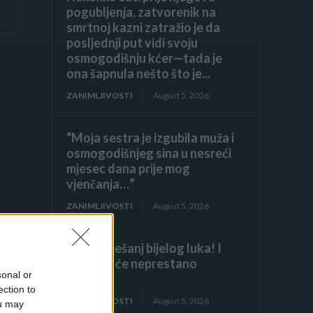
pogubljenja, zatvorenik na
smrtnoj kazni zatražio je da
posljednji put vidi svoju
osmogodišnju kćer—tada je
ona šapnula nešto što je...
ZANIMLJIVOSTI
August 5, 2026
“Moja sestra je izgubila muža i
osmogodišnjeg sina u nesreći
mjesec dana prije mog
vjenčanja…”
ZANIMLJIVOSTI
August 5, 2026
Samo 1 češanj bijelog luka! I
orhideja će neprestano
sonal or
cvjetati!
ection to
ZANIMLJIVOSTI
August 5, 2026
ou may