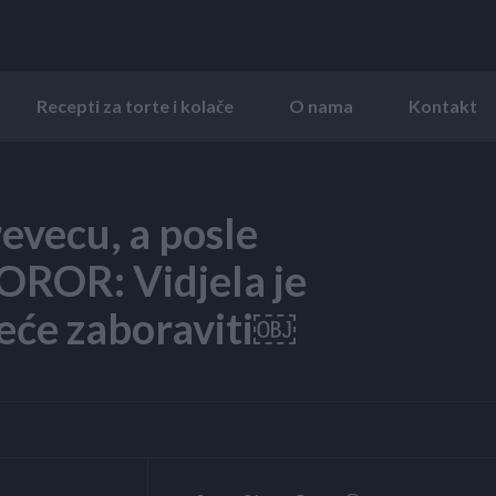
Recepti za torte i kolače
O nama
Kontakt
revecu, a posle
HOROR: Vidjela je
eće zaboraviti￼