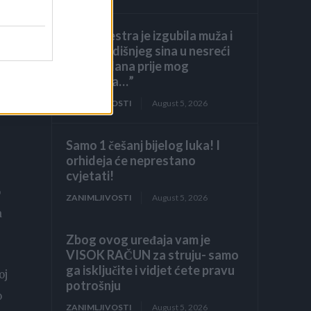
“Moja sestra je izgubila muža i
osmogodišnjeg sina u nesreći
mjesec dana prije mog
 u
vjenčanja…”
ZANIMLJIVOSTI
August 5, 2026
Samo 1 češanj bijelog luka! I
orhideja će neprestano
cvjetati!
o
ZANIMLJIVOSTI
August 5, 2026
a
Zbog ovog uređaja vam je
VISOK RAČUN za struju- samo
ga isključite i vidjet ćete pravu
oj
potrošnju
o
ZANIMLJIVOSTI
August 5, 2026