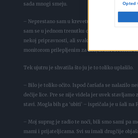
Opted 
sada mnogi smeju.
– Neprestano sam u krevetu otvarala oči i gledal
sam se u jednom trenutku opustila, ali tada se m
nekoj pripravnosti, ali svaki put kada sam ga pog
monitorom prilepljenim za lice, zvuk i svetlost
Tek ujutru je shvatila što ju je to toliko uplašilo.
– Bilo je toliko očito. Ispod čaršafa se nalazilo ne
dečije lice. Pre se nije videla jer uvek stavljamo
stavi. Mogla bih ga ‘ubiti’ – ispričala je u šali na 
– Moj suprug je radio te noći, bili smo sami pa me
mami i prijateljicama. Svi su imali drugčije obj