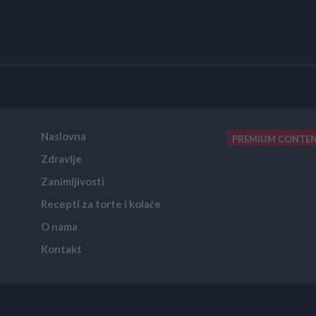
Naslovna
PREMIUM CONTE
Zdravlje
placeholder text
Zanimljivosti
Recepti za torte i kolače
O nama
Kontakt