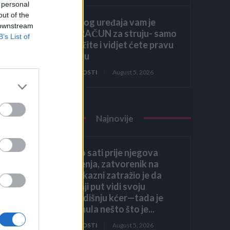
 personal
out of the
Zbog ovog uređaja vam je
 downstream
VISOK RAČUN za struju- samo
B’s List of
ga isključite i vidjet ćete pravu
potrošnju
ZANIMLJIVOSTI
August 5, 2026
 je
da
Najnovije
je
Nekoliko sati prije njegova
pogubljenja, zatvorenik na
smrtnoj kazni zatražio je da
posljednji put vidi svoju
osmogodišnju kćer—tada je
ona šapnula nešto što je...
ZANIMLJIVOSTI
August 5, 2026