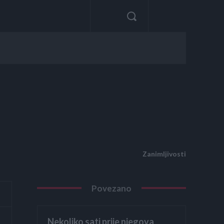
Zanimljivosti
Povezano
Nekoliko sati prije njegova