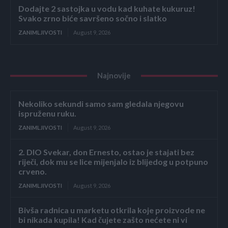
Dodajte 2 sastojka u vodu kad kuhate kukuruz!
Svako zrno biće savršeno sočno i slatko
ZANIMLJIVOSTI
August 9, 2026
Najnovije
Nekoliko sekundi samo sam gledala njegovu
ispruženu ruku.
ZANIMLJIVOSTI
August 9, 2026
2. DIO Svekar, don Ernesto, ostao je stajati bez
riječi, dok mu se lice mijenjalo iz blijedog u potpuno
crveno.
ZANIMLJIVOSTI
August 9, 2026
Bivša radnica u marketu otkrila koje proizvode ne
bi nikada kupila! Kad čujete zašto nećete ni vi