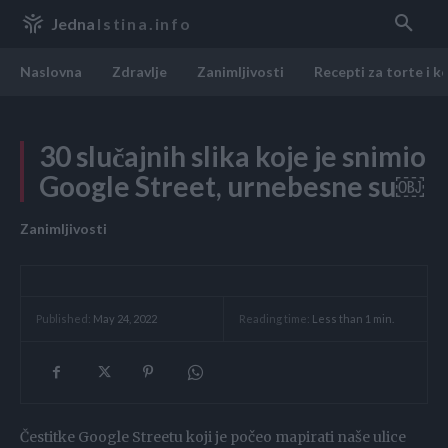
Jedna
Istina.info
Naslovna
Zdravlje
Zanimljivosti
Recepti za torte i k
30 slučajnih slika koje je snimio
Google Street, urnebesne su￼
Zanimljivosti
Reading time:
Less than 1
min.
Published:
May 24, 2022
Čestitke Google Streetu koji je počeo mapirati naše ulice