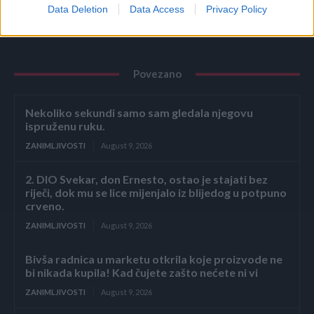
Data Deletion
Data Access
Privacy Policy
Povezano
Nekoliko sekundi samo sam gledala njegovu
ispruženu ruku.
ZANIMLJIVOSTI
August 9, 2026
2. DIO Svekar, don Ernesto, ostao je stajati bez
riječi, dok mu se lice mijenjalo iz blijedog u potpuno
crveno.
ZANIMLJIVOSTI
August 9, 2026
Bivša radnica u marketu otkrila koje proizvode ne
bi nikada kupila! Kad čujete zašto nećete ni vi
ZANIMLJIVOSTI
August 9, 2026