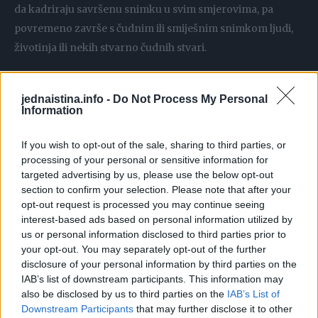
da kadriraju savršenu snimku u svim smjerovima, pa
povremeno završe s čudnim ili smiješnim snimkom ljudi,
životinja ili nekih stvarno čudnih stvari.
Pronašli smo 30 fotografija životinja koje je Googleovo
jednaistina.info -
Do Not Process My Personal
vozilo uhvatilo u zanimljivim situacijama, na veliku zabavu
Information
tragača.
If you wish to opt-out of the sale, sharing to third parties, or
processing of your personal or sensitive information for
1.
targeted advertising by us, please use the below opt-out
section to confirm your selection. Please note that after your
Credit:Google
opt-out request is processed you may continue seeing
interest-based ads based on personal information utilized by
2.
us or personal information disclosed to third parties prior to
your opt-out. You may separately opt-out of the further
disclosure of your personal information by third parties on the
Credit:Google
IAB’s list of downstream participants. This information may
also be disclosed by us to third parties on the
IAB’s List of
3.
Downstream Participants
that may further disclose it to other