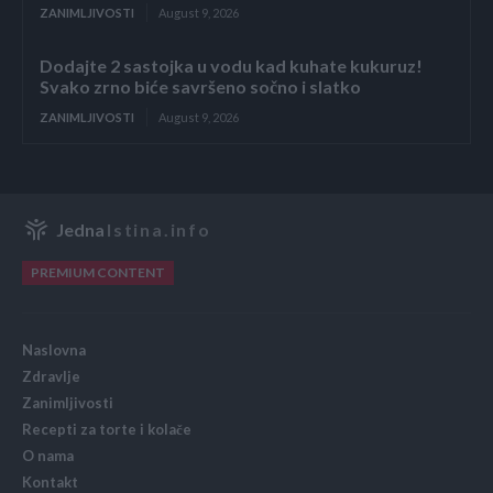
ZANIMLJIVOSTI
August 9, 2026
Dodajte 2 sastojka u vodu kad kuhate kukuruz!
Svako zrno biće savršeno sočno i slatko
ZANIMLJIVOSTI
August 9, 2026
Jedna
Istina.info
PREMIUM CONTENT
Naslovna
Zdravlje
Zanimljivosti
Recepti za torte i kolače
O nama
Kontakt