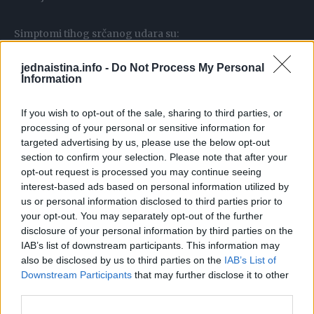
Simptomi tihog srčanog udara su:
jednaistina.info -
Do Not Process My Personal
Bol u gornjem dijelu grudnog koša

Information
Bol u gornjem dijelu stomaka

Bol u ramenima

If you wish to opt-out of the sale, sharing to third parties, or
processing of your personal or sensitive information for
Bol u zubima

targeted advertising by us, please use the below opt-out
Bol u nadlakticama

section to confirm your selection. Please note that after your
Nesvjestica

opt-out request is processed you may continue seeing
interest-based ads based on personal information utilized by
Malaksalost
us or personal information disclosed to third parties prior to
your opt-out. You may separately opt-out of the further
Obično ljudi misle da će samo bol u grudima biti signal
disclosure of your personal information by third parties on the
srčanog udara, ali nije tako, podvukla je doktorka.
IAB’s list of downstream participants. This information may
also be disclosed by us to third parties on the
IAB’s List of
Downstream Participants
that may further disclose it to other
“Imaće omaglicu, ekstreman umor, neće moći da odu do
third parties.
stanice prevoza a da ne moraju da zastanu i predahnu. Juče