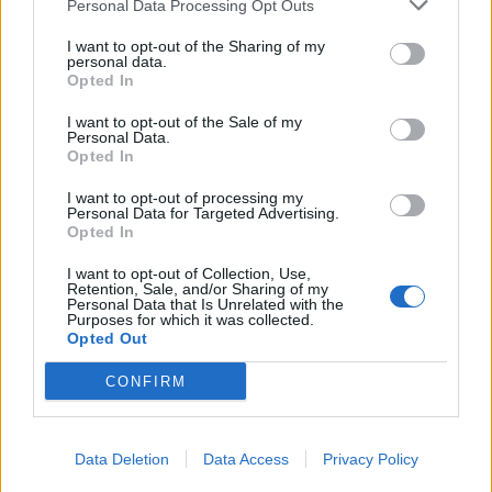
su mogli, danas više ne. Bol u zubima ili nadlakticama je
Personal Data Processing Opt Outs
takođe jedan od simptoma. Ovaj problem pogađa i stare i
I want to opt-out of the Sharing of my
mlade, kod mlađih je uzročnik stres. Češće se dešava
personal data.
Opted In
ponedeljkom jer tada započinju radnu nedelju. Nažalost,
mladi ljudi uzimaju anabolike, steroide ili opijate što takođe
I want to opt-out of the Sale of my
Personal Data.
može da bude uzročnik”, rekla je doktorka.
Opted In
I want to opt-out of processing my
U rizičnoj grupi su još hronični bolesnici, trudnice, mlade
Personal Data for Targeted Advertising.
Opted In
žene koje piju kontraceptivne pilule, oboljeli od lupusa ili
reumatoidnog artritisa, i ljudi koji su već imali jedan
I want to opt-out of Collection, Use,
Retention, Sale, and/or Sharing of my
infarkt.
Personal Data that Is Unrelated with the
Purposes for which it was collected.
Opted Out
novi.ba/stil.rs
CONFIRM
Data Deletion
Data Access
Privacy Policy