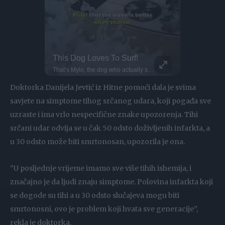
This Dog Loves To Surf!
Medellín doesn’t need subways when Kervin’s jumping across rooftops... Meet Kervin Hernández... One of the rising names in global parkour... He trains with Xtremeteam Parkour, Colombia’s leading crew... In 2020, he won the Breakout Award at the Storror Awards... Since then, Kervin’s style has been turning heads across the community... Honestly, the future of Colombian parkour might already be here.
That’s Mylo, the dog who actually surfs. This little guy even dances when he wants to get on the water! Surf dogs like Mylo train gradually, starting on the sand as puppies before hitting the ocean. Hawaii is one of the few places where dog surfing is a full-on culture. Proof that the wave is better when shared!
DO NOT TRY Kayaker disappears into rushing wate
DO NOT TRY Huge 10m Sandpit drop... Enea achieved a Swiss record with this 1
Doktorka Danijela Jevtić iz Hitne pomoći dala je svima
savjete na simptome tihog srčanog udara, koji pogađa sve
uzraste i ima vrlo nespecifične znake upozorenja. Tihi
srčani udar odvija se u čak 50 odsto doživljenih infarkta, a
u 30 odsto može biti smrtonosan, upozorila je ona.
“U posljednje vrijeme imamo sve više tihih ishemija, i
značajno je da ljudi znaju simptome. Polovina infarkta koji
se dogode su tihi a u 30 odsto slučajeva mogu biti
smrtonosni, ovo je problem koji hvata sve generacije”,
rekla je doktorka.