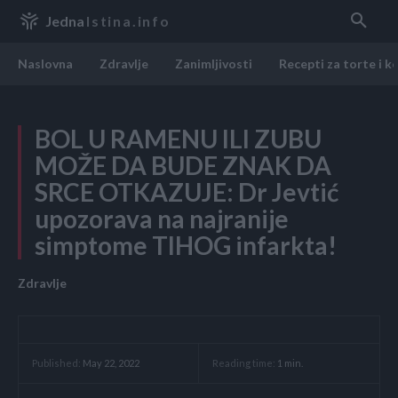
Jedna
Istina.info
Naslovna
Zdravlje
Zanimljivosti
Recepti za torte i k
BOL U RAMENU ILI ZUBU
MOŽE DA BUDE ZNAK DA
SRCE OTKAZUJE: Dr Jevtić
upozorava na najranije
simptome TIHOG infarkta!
Zdravlje
Reading time:
1
min.
Published:
May 22, 2022