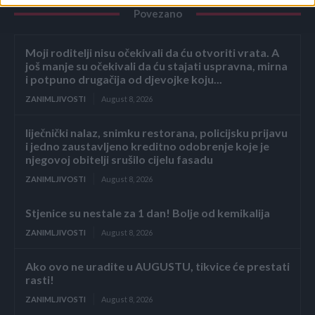
Povezano
Moji roditelji nisu očekivali da ću otvoriti vrata. A
još manje su očekivali da ću stajati uspravna, mirna
i potpuno drugačija od djevojke koju...
ZANIMLJIVOSTI
August 8, 2026
liječnički nalaz, snimku restorana, policijsku prijavu
i jedno zaustavljeno kreditno odobrenje koje je
njegovoj obitelji srušilo cijelu fasadu
ZANIMLJIVOSTI
August 8, 2026
Stjenice su nestale za 1 dan! Bolje od kemikalija
ZANIMLJIVOSTI
August 8, 2026
Ako ovo ne uradite u AUGUSTU, tikvice će prestati
rasti!
ZANIMLJIVOSTI
August 8, 2026