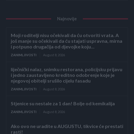
Najnovije
Moji roditelji nisu očekivali da ću otvoriti vrata. A
još manje su očekivali da ću stajati uspravna, mirna
i potpuno drugačija od djevojke koju...
ZANIMLJIVOSTI
August 8, 2026
liječnički nalaz, snimku restorana, policijsku prijavu
i jedno zaustavljeno kreditno odobrenje koje je
njegovoj obitelji srušilo cijelu fasadu
ZANIMLJIVOSTI
August 8, 2026
Stjenice su nestale za 1 dan! Bolje od kemikalija
ZANIMLJIVOSTI
August 8, 2026
Ako ovo ne uradite u AUGUSTU, tikvice će prestati
rasti!