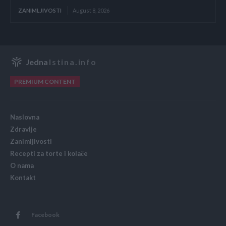
ZANIMLJIVOSTI
August 8, 2026
Jedna
Istina.info
PREMIUM CONTENT
Naslovna
Zdravlje
Zanimljivosti
Recepti za torte i kolače
O nama
Kontakt
Facebook