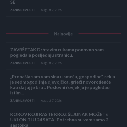
SE
ZANIMLJIVOSTI
August 7, 2026
Najnovije
ZAVRŠETAK Drhtavim rukama ponovno sam
pogledala posljednju stranicu.
ZANIMLJIVOSTI
August 7, 2026
„Pronašla sam vam sina u smeću, gospodine“, rekla
je sedmogodišnja djevojčica, grleći novorođenče
kao da joj je brat. Poslovni čovjek ju je pogledao
istim...
ZANIMLJIVOSTI
August 7, 2026
KOROV KOJI RASTE KROZ ŠLJUNAK MOŽETE
UKLONITI U 24 SATA! Potrebna su vam samo 2
sastojka