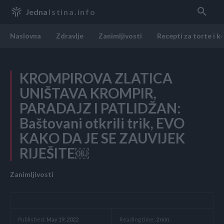
Jedna
Istina.info
Naslovna
Zdravlje
Zanimljivosti
Recepti za torte i k
KROMPIROVA ZLATICA
UNIŠTAVA KROMPIR,
PARADAJZ I PATLIDŽAN:
Baštovani otkrili trik, EVO
KAKO DA JE SE ZAUVIJEK
RIJEŠITE￼
Zanimljivosti
Reading time:
2
min.
Published:
May 19, 2022