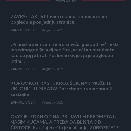
ZAVRŠETAK Drhtavim rukama ponovno sam
pogledala posljednju stranicu.
ZANIMLJIVOSTI
August 7, 2026
„Pronašla sam vam sina u smeću, gospodine“, rekla
je sedmogodišnja djevojčica, grleći novorođenče
kao da joj je brat. Poslovni čovjek ju je pogledao
istim...
ZANIMLJIVOSTI
August 7, 2026
KOROV KOJI RASTE KROZ ŠLJUNAK MOŽETE
UKLONITI U 24 SATA! Potrebna su vam samo 2
sastojka
ZANIMLJIVOSTI
August 7, 2026
OVO JE JEDAN OD NAJPRLJAVIJIH PREDMETA U
NAŠIM KUĆAMA, A TREBA DA BLISTA OD
ČISTOĆE: Kad čujete šta je u pitanju, ZGROZIĆETE