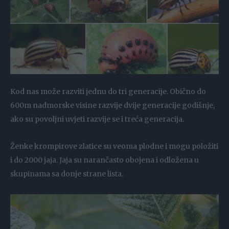
Kod nas može razviti jednu do tri generacije. Obično do
600m nadmorske visine razvije dvije generacije godišnje,
ako su povoljni uvjeti razvije se i treća generacija.
Ženke krompirove zlatice su veoma plodne i mogu položiti
i do 2000 jaja. Jaja su narančasto obojena i odložena u
skupinama sa donje strane lista.