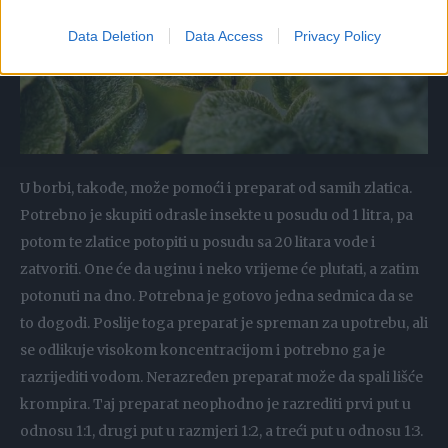
Data Deletion
Data Access
Privacy Policy
U borbi, takođe, može pomoći i preparat od samih zlatica.
Potrebno je skupiti odrasle insekte u posudu od 1 litra, pa
potom te zlatice potopiti u posudu sa 20 litara vode i
zatvoriti. One će da uginu i neko vrijeme će plutati, a zatim
potonuti na dno. Potrebna je gotovo jedna sedmica da se
to dogodi. Poslije toga preparat je spreman za upotrebu, ali
se odlikuje visokom koncentracijom i potrebno ga je
razrijediti vodom. Nerazređen preparat može da spali lišće
krompira. Taj preparat neophodno je razrediti prvi put u
odnosu 1:1, drugi put u razmjeri 1:2, a treći put u odnosu 1:3.