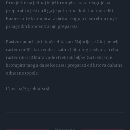
Provjerite na jednoj biljci krompira kako reaguje na
preparat, to jest da li ga je potrebno dodatno razrediti.
Razne sorte krompira različito reaguju i potrebno im je
prilagoditi koncentraciju preparata.
Rastvor pepela je takođe efikasan. Najprije se 2 kg pepela
rastvori u 10 litara vode, a zatim 1 litar tog rastvora treba
rastvoriti u 10 litara vode i tretirati biljke. Za tretiranje
krompira mogu da se koriste i preparati od listova duhana,
odnosno topole.
(Novi.ba/Agroklub.rs)
Povezano