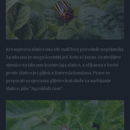
Krompirova zlatica ima tek mali broj prirodnih neprijatelja.
Za ishranu je mogu koristiti jež, krtica i fazan. Grabežljive
stjenice za ishranu koriste jaja zlatice, a efikasna u borbi
protiv zlatice je i gljivica Bauveria bassiana. Prave se
preparati sa sporama gljivice koji služe za suzbijanje
zlatice, piše “Agroklub.com”.