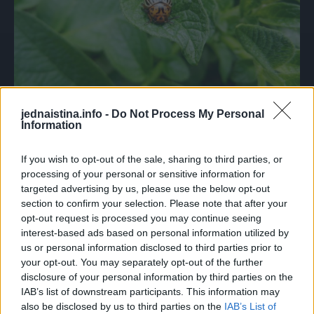
Postoje različite metode suzbijanja krompirove zlatice, a
jednaistina.info -
Do Not Process My Personal
Information
uništavanje tih štetočina treba da počne već u proljeće.
Svakako je preporučljivo da se poštuje plodored, odnosno
If you wish to opt-out of the sale, sharing to third parties, or
da se krompir ne gaji na istom mestu 4-5 godina. Kada
processing of your personal or sensitive information for
smo posadili krompir u čašice od jogurta treba staviti
targeted advertising by us, please use the below opt-out
section to confirm your selection. Please note that after your
svježe oguljenu koru krompira, ali tako da bude ispunjena
opt-out request is processed you may continue seeing
1/3 čašice. Ovako pripremljene čašice potom treba zakopati
interest-based ads based on personal information utilized by
između redova krompira i to tako da je ivica čašice u ravni s
us or personal information disclosed to third parties prior to
your opt-out. You may separately opt-out of the further
površinom zemljišta. Nakon 3-4 dana trebalo bi obići
disclosure of your personal information by third parties on the
čašice i pokupiti insekte koji su u njih upali. Redovno treba
IAB’s list of downstream participants. This information may
mijenjati kore krompira kada se osuše.
also be disclosed by us to third parties on the
IAB’s List of