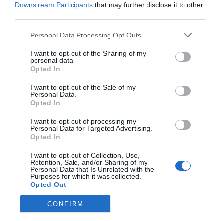
Downstream Participants
that may further disclose it to other
third parties.
Krompirove zlatice ne mogu da podnesu miris trule
lukovine crvenog luka. Prilikom sadnje pored krtola
Personal Data Processing Opt Outs
možete staviti i malo lukovine, ona će da truli i mirisom će
I want to opt-out of the Sharing of my
terati zlatice. Biljne vrste kao što su ren, kamilica i pasulj
personal data.
Opted In
svojim mirisom odbijaju zlatice. One ne podnose ni miris
četinara, a naročito bora. Usitnjena borova kora može se
I want to opt-out of the Sale of my
Personal Data.
rasuti između biljaka ili se može napraviti preparat od
Opted In
borovih iglica. Biljke krompira takođe se mogu malčirati
I want to opt-out of processing my
koprivom. Ta biljka, svojim žarećim dlačicama, sprječava
Personal Data for Targeted Advertising.
Opted In
zlatice da se uvuku u zemljište tokom najtoplijeg dela dana.
I want to opt-out of Collection, Use,
Retention, Sale, and/or Sharing of my
Personal Data that Is Unrelated with the
Purposes for which it was collected.
Opted Out
CONFIRM