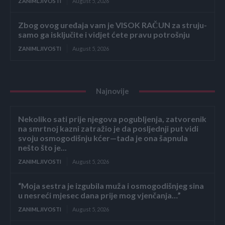
ZANIMLJIVOSTI
August 5, 2026
Zbog ovog uređaja vam je VISOK RAČUN za struju-
samo ga isključite i vidjet ćete pravu potrošnju
ZANIMLJIVOSTI
August 5, 2026
Najnovije
Nekoliko sati prije njegova pogubljenja, zatvorenik
na smrtnoj kazni zatražio je da posljednji put vidi
svoju osmogodišnju kćer—tada je ona šapnula
nešto što je...
ZANIMLJIVOSTI
August 5, 2026
“Moja sestra je izgubila muža i osmogodišnjeg sina
u nesreći mjesec dana prije mog vjenčanja…”
ZANIMLJIVOSTI
August 5, 2026