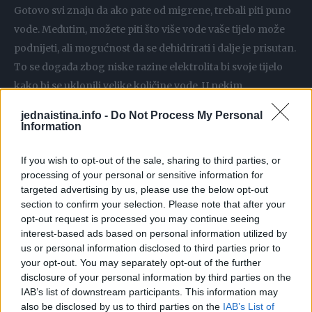
Gotovo svi znaju da ako pate od migrene, trebali piti puno
vode. Međutim, možete piti što više vode vaše tijelo može
podnijeti, ali mogućnost da se dehidrirati i dalje je prisutan.
To se događa zbog niske razine elektrolita bi svoje tijelo
kako bi se uklonili velike količine vode. U nekim
slučajevima, migrene je glavni razlog za tijelo dehidraciju.
jednaistina.info -
Do Not Process My Personal
Information
Recept:
If you wish to opt-out of the sale, sharing to third parties, or
processing of your personal or sensitive information for
Sastojci:
targeted advertising by us, please use the below opt-out
section to confirm your selection. Please note that after your
2 žlica himalajske soli
opt-out request is processed you may continue seeing
interest-based ads based on personal information utilized by
1 šalica vode
us or personal information disclosed to third parties prior to
Sok od limuna (pola limuna)
your opt-out. You may separately opt-out of the further
Priprema:
disclosure of your personal information by third parties on the
IAB’s list of downstream participants. This information may
also be disclosed by us to third parties on the
IAB’s List of
Zagrijte vodu, staviti sve u šalicu i uživajte!