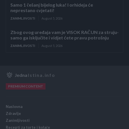
Samo 1 češanj bijelog luka! I orhideja će
neprestano cvjetati!
ZANIMLJIVOSTI
August 5, 2026
Zbog ovog uređaja vam je VISOK RAČUN za struju-
samo ga isključite i vidjet ćete pravu potrošnju
ZANIMLJIVOSTI
August 5, 2026
Jedna
Istina.info
PREMIUM CONTENT
Naslovna
Zdravlje
Zanimljivosti
Recepti za torte i kolače