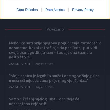
Data Deletion
Data Access
Privacy Policy
Povezano
Nekoliko sati prije njegova pogubljenja, zatvorenik
na smrtnoj kazni zatražio je da posljednji put vidi
svoju osmogodišnju kćer—tada je ona šapnula
nešto što je...
ZANIMLJIVOSTI
August 5, 2026
“Moja sestra je izgubila muža i osmogodišnjeg sina
u nesreći mjesec dana prije mog vjenčanja…”
ZANIMLJIVOSTI
August 5, 2026
Samo 1 češanj bijelog luka! I orhideja će
neprestano cvjetati!