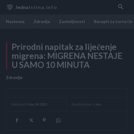
Jedna
Istina.info
Naslovna
Zdravlje
Zanimljivosti
Recepti za torte i k
Prirodni napitak za liječenje
migrena: MIGRENA NESTAJE
U SAMO 10 MINUTA
Zdravlje
Reading time:
1
min.
Published:
May 18, 2022