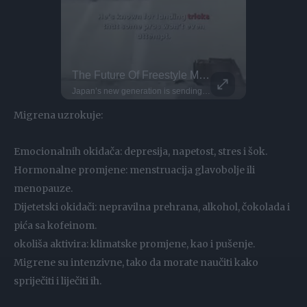
Kayaker Disappears Into Rushing Waterfall
The Future Of Freestyle MTB
Parkour P
This Dog 
i' for a reason!
Japan’s new generation is sending it higher than ever! Meet Ayaki Omori, a 17-year-old freestyle MTB rider He’s known for landing tricks that some pros won’t even attempt
DO NOT TRY Huge 10m Sandpit drop... Enea achieved a Swiss record with this 1
Migrena uzrokuje:
Emocionalnih okidača: depresija, napetost, stres i šok.
Hormonalne promjene: menstruacija glavobolje ili
menopauze.
Dijetetski okidači: nepravilna prehrana, alkohol, čokolada i
pića sa kofeinom.
okoliša aktivira: klimatske promjene, kao i pušenje.
Migrene su intenzivne, tako da morate naučiti kako
spriječiti i liječiti ih.