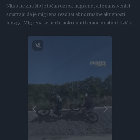
Nitko ne zna što je točan uzrok migrene , ali znanstvenici
smatraju da je migrena rezultat abnormalne aktivnosti
mozga. Migrena se može pokrenuti i emocionalno i fizički.