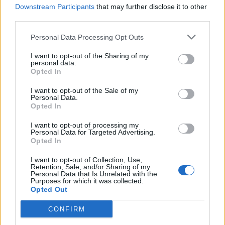
Downstream Participants
that may further disclose it to other
third parties.
Himalajska sol bogata je kalijem, kalcijem, sumpor, željezo,
Personal Data Processing Opt Outs
magnezij, i druge važne elemente za naše tijelo. Ovi
minerali su vezane uz skladan način tjelesne funkcije, te se
I want to opt-out of the Sharing of my
personal data.
lako apsorbira. Natrijev sadržaj himalajske soli je niska,
Opted In
tako da neće biti sol koja zadržava vodu u tijelu. Himalajska
I want to opt-out of the Sale of my
vrsta soli jača kosti, regulira količinu vode izvan i unutar
Personal Data.
tjelesnih stanica, povećava hidrataciju, stvara ravnoteže
Opted In
elektrolita, pomagala pravilnu funkciju metabolizma,
I want to opt-out of processing my
Personal Data for Targeted Advertising.
uravnotežuje pH razine, i sprečava grčeve mišića.
Opted In
Ovaj drevni narodni lijek se koristi za mnoga stoljeća. Ljudi
I want to opt-out of Collection, Use,
Retention, Sale, and/or Sharing of my
koji konzumiraju toplu slanu vodu će dobiti osloboditi od
Personal Data that Is Unrelated with the
Purposes for which it was collected.
migrene u samo 10 minuta.
Opted Out
CONFIRM
Izvor: http://lijekizprirode.com/zdravlje