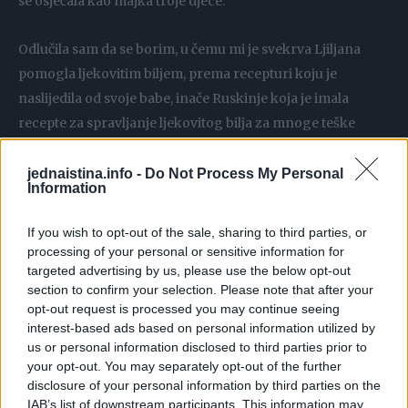
se osjećala kao majka troje djece.
Odlučila sam da se borim, u čemu mi je svekrva Ljiljana
pomogla ljekovitim biljem, prema recepturi koju je
naslijedila od svoje babe, inače Ruskinje koja je imala
recepte za spravljanje ljekovitog bilja za mnoge teške
bolesti, među kojima je bio i prirodan lijek za multiplu
sklerozu.
jednaistina.info -
Do Not Process My Personal
Information
Od ljekovitog bilja ubranog sa Zlatibora i Aloe
If you wish to opt-out of the sale, sharing to third parties, or
arborescens, moja porodica pripremila mi je melem.
processing of your personal or sensitive information for
Uzimala sam ga četiri puta dnevno, po jednu kašičicu prije
targeted advertising by us, please use the below opt-out
section to confirm your selection. Please note that after your
jela, baš kao što je bilo navedeno. Za kratko vrijeme počela
opt-out request is processed you may continue seeing
sam da osjećam poboljšanje, prvo vida, a onda sam počela
interest-based ads based on personal information utilized by
da pomjeram prste. Napravila sam pauzu od tri nedelje pa
us or personal information disclosed to third parties prior to
your opt-out. You may separately opt-out of the further
sam ponovila terapiju uzimanjem melema. Poslije treće
disclosure of your personal information by third parties on the
ponovljene terapije osjećala sam se odlično, ponovo sam
IAB’s list of downstream participants. This information may