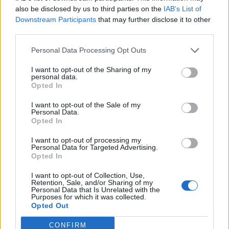
bila ona stara.
also be disclosed by us to third parties on the
IAB’s List of
Downstream Participants
that may further disclose it to other
third parties.
Melem za multiplu sklerozu pravi se od Aloe arborescens i
sedamnaest vrsta lekovitih trava ubranih isključivo na
Personal Data Processing Opt Outs
Zlatiboru, i to u precizno određenom terminu za svaku
I want to opt-out of the Sharing of my
biljku – objašnjava Lidija:
personal data.
Opted In
– Preporučena terapija traje tri mjeseca, i za to vrijeme
I want to opt-out of the Sale of my
Personal Data.
potroše se četiri tegle melema jer se uzima četiri puta
Opted In
dnevno, prije jela, po jedna kafena kašičica. Nakon toga
I want to opt-out of processing my
slijedi pauza od tri nedelje.
Personal Data for Targeted Advertising.
Opted In
Već poslije mjesec dana ove terapije mogla sam da
I want to opt-out of Collection, Use,
Retention, Sale, and/or Sharing of my
pokrećem prste na ruci i nozi, a potom i da hodam. Nakon
Personal Data that Is Unrelated with the
tri faze ove terapije normalno sam živjela, hodala, radila
Purposes for which it was collected.
Opted Out
kao dan-danas. Kad sam završila sve tri faze, otišla sam na
kontrolu, a magnetna rezonanca pokazala je da su
CONFIRM