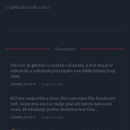
( LijekizPrirode.com )
Povezano
Héctor je gledao u zaslon računala, a lice mu je iz
sekunde u sekundu postajalo sve bliđe bijeloj boji
zida.
ZANIMLJIVOSTI
August 6, 2026
Kći me smjestila u dom čim sam navršila šezdeset
pet, uvjerena da ću i dalje plaćati njezin luksuzni
stan, ali ukidanje jedne dodatne kartice...
ZANIMLJIVOSTI
August 6, 2026