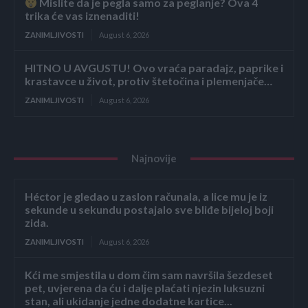
Mislite da je pegla samo za peglanje? Ova 4
trika će vas iznenaditi!
ZANIMLJIVOSTI
August 6, 2026
HITNO U AVGUSTU! Ovo vraća paradajz, paprike i
krastavce u život, protiv štetočina i plemenjače…
ZANIMLJIVOSTI
August 6, 2026
Najnovije
Héctor je gledao u zaslon računala, a lice mu je iz
sekunde u sekundu postajalo sve bliđe bijeloj boji
zida.
ZANIMLJIVOSTI
August 6, 2026
Kći me smjestila u dom čim sam navršila šezdeset
pet, uvjerena da ću i dalje plaćati njezin luksuzni
stan, ali ukidanje jedne dodatne kartice...