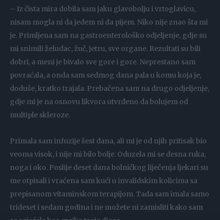
– Iz čista mira dobila sam jaku glavobolju i vrtoglavicu,
nisam mogla ni da jedem ni da pijem. Niko nije znao šta mi
je. Primljena sam na gastroenterološko odjeljenje, gdje su
mi snimili želudac, žuč, jetru, sve organe. Rezultati su bili
dobri, a meni je bivalo sve gore i gore. Neprestano sam
povraćala, a onda sam sedmog dana pala u komu koja je,
doduše, kratko trajala. Prebačena sam na drugo odjeljenje,
gdje mi je na osnovu likvora utvrđeno da bolujem od
multiple skleroze.
Primala sam infuzije šest dana, ali mi je od njih pritisak bio
veoma visok, i nije mi bilo bolje. Oduzela mi se desna ruka,
noga i oko. Poslije deset dana bolničkog liječenja ljekari su
me otpisali i vraćena sam kući u invalidskim kolicima sa
prepisanom vitaminskom terapijom. Tada sam imala samo
trideset i sedam godina i ne možete ni zamisliti kako sam