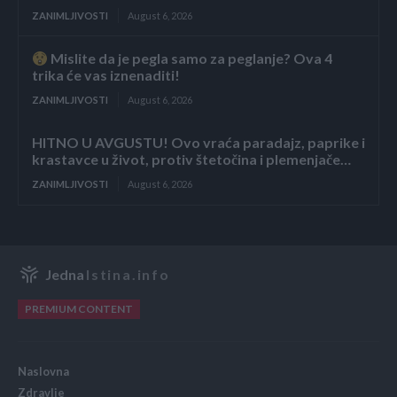
ZANIMLJIVOSTI
August 6, 2026
Mislite da je pegla samo za peglanje? Ova 4
trika će vas iznenaditi!
ZANIMLJIVOSTI
August 6, 2026
HITNO U AVGUSTU! Ovo vraća paradajz, paprike i
krastavce u život, protiv štetočina i plemenjače…
ZANIMLJIVOSTI
August 6, 2026
Jedna
Istina.info
PREMIUM CONTENT
Naslovna
Zdravlje