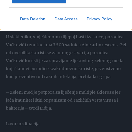
umjesto sedamnaest lezija ostale samo bijele tačkice, kao
zasjenčenja, koje evo već šesnaest godina miruju. Za svaku
Data Deletion
Data Access
Privacy Policy
bolest postoji rješenje, samo ga treba naći.
U stakleniku, smještenom u lijepoj bašti iza kuće, porodica
Vučković trenutno ima 3.500 sadnica Aloe arborescens. Gel
od ove biljke koristi se za mnoge stvari, a porodica
Vučković koristi je za spravljanje ljekovitog zelenog meda
koji članovi porodice svakodnevno koriste, prvenstveno
kao preventivu od raznih infekcija, prehlada i gripa.
– Zeleni med je potpora za liječenje multiple skleroze jer
jača imunitet i štiti organizam od različitih vrsta virusa i
bakterija – tvrdi Lidija.
Izvor: ordinacija