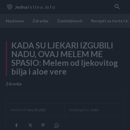
Jedna
Istina.info
Naslovna
Zdravlje
Zanimljivosti
Recepti za torte i k
KADA SU LJEKARI IZGUBILI
NADU, OVAJ MELEM ME
SPASIO: Melem od ljekovitog
bilja i aloe vere
Zdravlje
Reading time:
3
min.
Published:
May 18, 2022