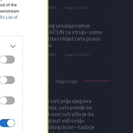
out of the
ZANIMLJIVOSTI
August 5, 2026
 downstream
B’s List of
Zbog ovog uređaja vam je
VISOK RAČUN za struju- samo
ga isključite i vidjet ćete pravu
potrošnju
ZANIMLJIVOSTI
August 5, 2026
ce
ih
Najnovije
,
Nekoliko sati prije njegova
pogubljenja, zatvorenik na
smrtnoj kazni zatražio je da
posljednji put vidi svoju
osmogodišnju kćer—tada je
a,