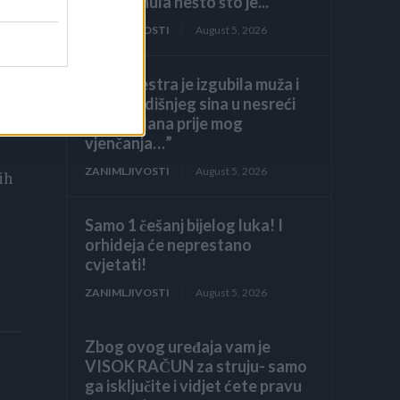
ona šapnula nešto što je...
ZANIMLJIVOSTI
August 5, 2026
“Moja sestra je izgubila muža i
a
osmogodišnjeg sina u nesreći
mjesec dana prije mog
vjenčanja…”
ZANIMLJIVOSTI
August 5, 2026
ih
Samo 1 češanj bijelog luka! I
orhideja će neprestano
cvjetati!
ZANIMLJIVOSTI
August 5, 2026
Zbog ovog uređaja vam je
VISOK RAČUN za struju- samo
ga isključite i vidjet ćete pravu