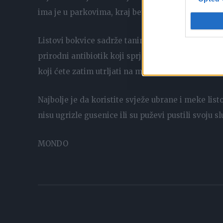
ima je u parkovima, kraj betona, u poljima, a sve 
Listovi bokvice sadrže tanine koji ublažavaju svr
prirodni antibiotik koji sprječava upale. Samo tre
koji ćete zatim utrljati na mjesto ujeda.
Najbolje je da koristite svježe ubrane i meke list
nisu ugrizle gusenice ili su puževi pustili svoju s
MONDO