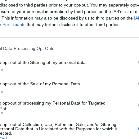
disclosed to third parties prior to your opt-out. You may separately opt-
losure of your personal information by third parties on the IAB’s list of
. This information may also be disclosed by us to third parties on the
IA
Participants
that may further disclose it to other third parties.
še temperature spadaju i komarci. Dok ne počne masovno
zboriti sa ujedima koji nisu nimalo prijatni.
l Data Processing Opt Outs
o opt-out of the Sharing of my personal data.
nosno repelente, ali ako već nisu uspjeli da spriječe komar
In
ijekovima – od pravljenja “krstića” na mjestu uboda do razn
o opt-out of the Sale of my Personal Data.
In
obodite svrapa i upale, a koje bukvalno ima svuda kod nas
to opt-out of processing my Personal Data for Targeted
ing.
In
o opt-out of Collection, Use, Retention, Sale, and/or Sharing
e da se riješite neprijatnosti. Postoji mnogo narodnih
ersonal Data that Is Unrelated with the Purposes for which it
lected.
ca, a jedna biljka je posebno efikasna. Raste bukvalno svud
Out