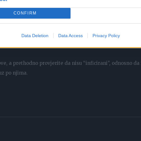
što treba da uradite jeste da je uberete!
CONFIRM
ab i imaju blago anestetičko dejstvo. Osim toga, djeluju kao
ba da uberete nekoliko listova i zgnječite ih da puste sok, 
Data Deletion
Data Access
Privacy Policy
ove, a prethodno provjerite da nisu “inficirani”, odnosno da 
luz po njima.