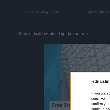
Vrijeme citanja:
May 5, 2022
Objavljeno:
Kako ublažiti svrab od ujeda komarca.
jednaistin
If you wish 
sensitive in
confirm you
continue se