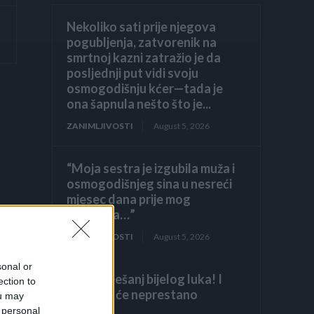
Nekoliko sati prije njegova
pogubljenja, zatvorenik na
smrtnoj kazni zatražio je da
posljednji put vidi svoju
osmogodišnju kćer—tada je
ona šapnula nešto što je...
ZANIMLJIVOSTI
August 5, 2026
“Moja sestra je izgubila muža i
osmogodišnjeg sina u nesreći
mjesec dana prije mog
vjenčanja…”
ZANIMLJIVOSTI
August 5, 2026
sonal or
Samo 1 češanj bijelog luka! I
ection to
orhideja će neprestano
ou may
cvjetati!
 personal