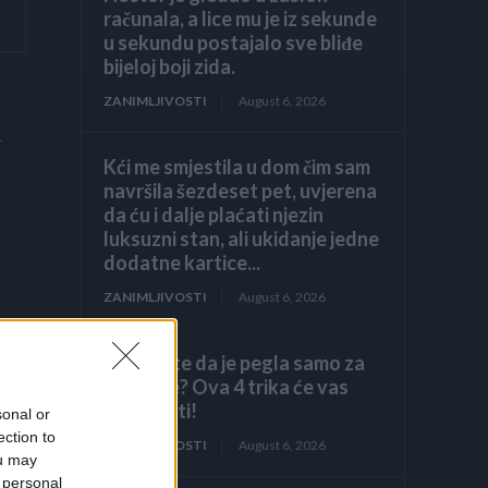
računala, a lice mu je iz sekunde
u sekundu postajalo sve bliđe
bijeloj boji zida.
ZANIMLJIVOSTI
August 6, 2026
m
Kći me smjestila u dom čim sam
navršila šezdeset pet, uvjerena
da ću i dalje plaćati njezin
luksuzni stan, ali ukidanje jedne
dodatne kartice...
ZANIMLJIVOSTI
August 6, 2026
Mislite da je pegla samo za
peglanje? Ova 4 trika će vas
iznenaditi!
sonal or
ection to
ZANIMLJIVOSTI
August 6, 2026
ou may
 personal