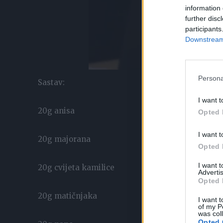
information 
further disc
participants
Downstream 
Persona
Sastav:
I want t
20g anisa
Opted 
I want t
20g majorana
Opted 
I want 
20g cvijeta kamilice
Advertis
Opted 
20g matičnjaka
I want t
of my P
was col
Opted 