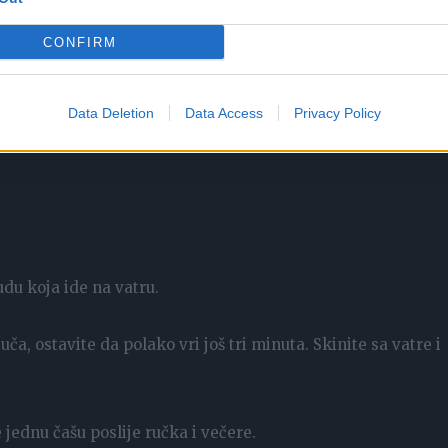
CONFIRM
Data Deletion
Data Access
Privacy Policy
du koja ide na vatru.
ča, ostavite da polako vri još tri minuta. Skinite sa vatre i
e jednu čašu poslije ručka i večere.