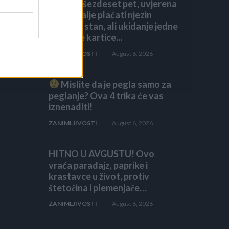
navršila šezdeset pet, uvjerena
da ću i dalje plaćati njezin
luksuzni stan, ali ukidanje jedne
dodatne kartice...
ZANIMLJIVOSTI
August 6, 2026
Mislite da je pegla samo za
peglanje? Ova 4 trika će vas
iznenaditi!
ZANIMLJIVOSTI
August 6, 2026
HITNO U AVGUSTU! Ovo
vraća paradajz, paprike i
krastavce u život, protiv
štetočina i plemenjače…
ZANIMLJIVOSTI
August 6, 2026