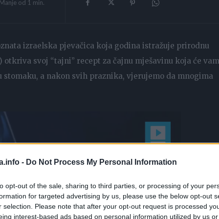
Manje od 1
min.
oznata izraelska pjevačica koja godina istražuje prirodnu
) otkriva svoj “tajni” recept za čajnu mješavinu koja će va
 u stomaku, a nakon svih praznika, vjerujemo da mnogima
a.info -
Do Not Process My Personal Information
to opt-out of the sale, sharing to third parties, or processing of your per
formation for targeted advertising by us, please use the below opt-out s
r selection. Please note that after your opt-out request is processed y
eing interest-based ads based on personal information utilized by us or