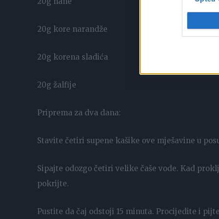
20g nane
20g kore narandže
20g korena sladića
20g žalfije
Priprema za dva dana:
Stavite četiri supene kašike ove mješavine u posu
Sipajte odozgo četiri velike čaše vode. Kad proklju
pokrijte.
Pustite da čaj odstoji 15 minuta. Procijedite i pijt