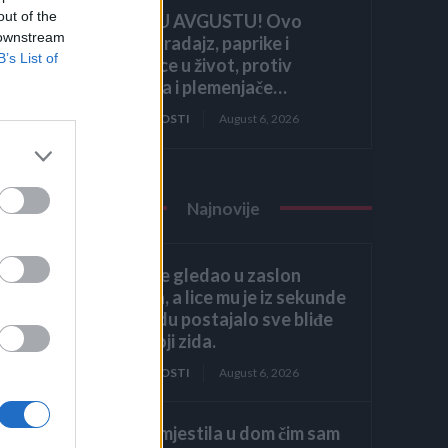
out of the
HITNO U AVGUSTU! Ovo
 downstream
vraća paradajz, paprike i
B’s List of
krastavce u život, protiv
štetočina i plemenjače…
ZANIMLJIVOSTI
August 6, 2026
Najnovije
Héctor je gledao u zaslon
računala, a lice mu je iz sekunde
u sekundu postajalo sve bliđe
bijeloj boji zida.
ZANIMLJIVOSTI
August 6, 2026
Kći me smjestila u dom čim sam