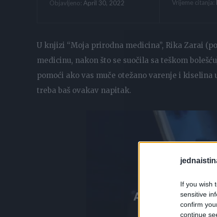
Vrijeme citanja:
April 30, 2022
Objavljeno:
U knjizi “Moja prirodna medicina”, Rika Zarai (p
medicinu, nakon što se suočila sa teškom bolešću
pomoći ako vas muče otežano varenje i kiselina
treba baš ovakav napitak.
jednaistin
If you wish 
sensitive in
confirm you
continue se