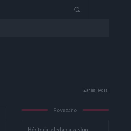
Zanimljivosti
Povezano
Héctor je gledao u zaslon