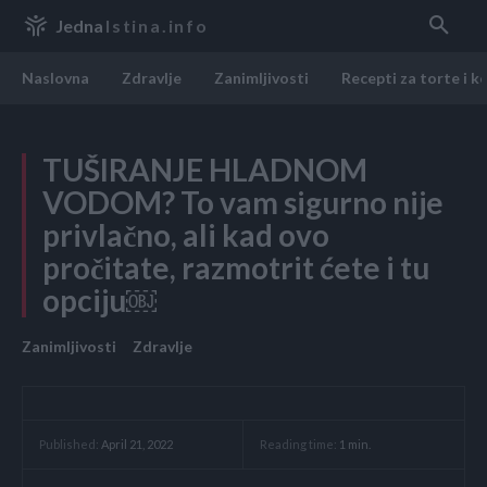
Jedna
Istina.info
Naslovna
Zdravlje
Zanimljivosti
Recepti za torte i k
TUŠIRANJE HLADNOM
VODOM? To vam sigurno nije
privlačno, ali kad ovo
pročitate, razmotrit ćete i tu
opciju￼
Zanimljivosti
Zdravlje
Reading time:
1
min.
Published:
April 21, 2022