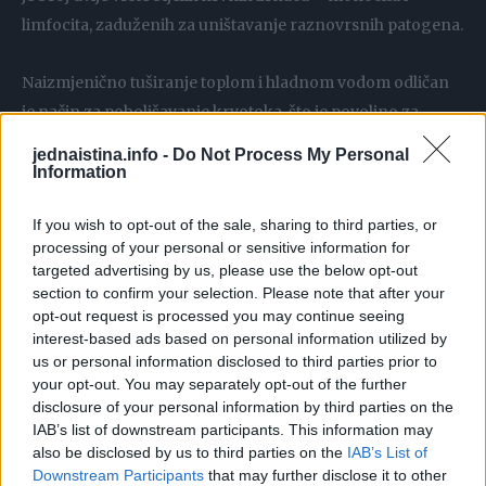
limfocita, zaduženih za uništavanje raznovrsnih patogena.
Naizmjenično tuširanje toplom i hladnom vodom odličan
je način za poboljšavanje krvotoka, što je povoljno za
cjelokupni kardiovaskularni sistem. Vene se stežu kada su
jednaistina.info -
Do Not Process My Personal
izložene hladnoj vodi, što privremeno podiže tlak i ubrzava
Information
protok krvi.
If you wish to opt-out of the sale, sharing to third parties, or
processing of your personal or sensitive information for
Hladan tuš izaziva blagi stres koji navodi tijelo da povisi
targeted advertising by us, please use the below opt-out
vlastitu temperaturu. Ta se pojava zove termogeneza,
section to confirm your selection. Please note that after your
odnosno stvaranje topline. Imate li kronično hladne ruke
opt-out request is processed you may continue seeing
interest-based ads based on personal information utilized by
ili noge ili se previše znojite, pokušajte se otuširati
us or personal information disclosed to third parties prior to
hladnom vodom. Usto, unutarnje zagrijavanje ubrzava
your opt-out. You may separately opt-out of the further
metabolizam, što pospješuje sagorijevanje kalorija i
disclosure of your personal information by third parties on the
IAB’s list of downstream participants. This information may
mršavljenje.
also be disclosed by us to third parties on the
IAB’s List of
Downstream Participants
that may further disclose it to other