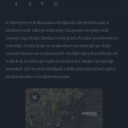
U mnogim se kulturama odvajkada cijeni tuširanje u
hladnoj vodi. Iako je tuširanje i kupanje u toploj vodi
mnogo ugodnije, hladna voda pruža brojne prednosti za
zdravlje. Osobe koje se svakodnevno tuširaju po dvije
minute hladnom vodom rjeđe obolijevaju od prehlade od
onih koji se tuširaju toplom vodom jer imaju razvijeniji
imunitet. Još su stari Rimljani rabili naizmjenično tople i
hladne kupke u svojim termama.