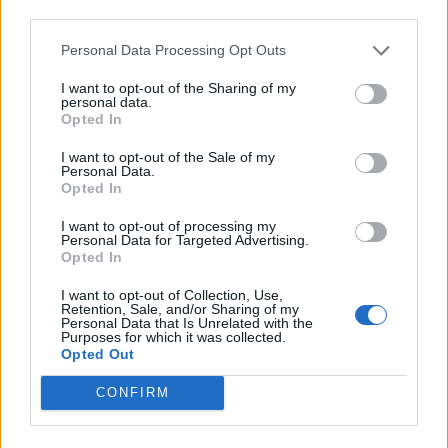
Prilikom hladnog tuširanja primijetit ćete da dublje dišete.
third parties.
To je prirodna reakcija organizma na stres koji je izazvala
Personal Data Processing Opt Outs
hladnoća. Tijelu treba više kiseika da bi proizvelo vlastitu
toplinu. Zahvaljujući tome, hladan tuš širi pluća koliko i
I want to opt-out of the Sharing of my
personal data.
energičan trening. Povećani unos kisika znači i manju
Opted In
iscrpljenost tijekom dana te veću izdržljivost u sportskim
I want to opt-out of the Sale of my
aktivnostima.
Personal Data.
Opted In
Dok vruća voda isušuje kožu i kosu, hladna pridonosi tome
I want to opt-out of processing my
Personal Data for Targeted Advertising.
da izgledaju sjajnije i zdravije. Hladna voda također
Opted In
pridonosi detoksikaciji, tako što potiče izlučivanje toksina i
I want to opt-out of Collection, Use,
otpadnih materija iz tijela.
Retention, Sale, and/or Sharing of my
Personal Data that Is Unrelated with the
Purposes for which it was collected.
Hladan tuš okrepljuje. Srce jače kuca, a bolja prokrvljenost
Opted Out
lišava tijelo umora. Ako vam već i umivanje u hladnoj vodi
CONFIRM
pomaže da se razbudite i živnete, zamislite kakav tek
učinak ima hladna voda koja se razlijeva po cijelom tijelu!