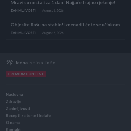
Mravi su nestali za 1 dan! Najjače trajno rješenje!
ZANIMLJIVOSTI
August 6, 2026
Objesite flašu na stablo! Iznenadit ćete se učinkom
ZANIMLJIVOSTI
August 6, 2026
Jedna
Istina.info
PREMIUM CONTENT
Naslovna
Zdravlje
Zanimljivosti
Recepti za torte i kolače
O nama
Kontakt