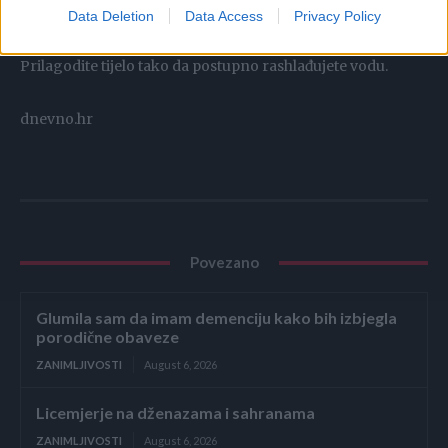
Data Deletion
Data Access
Privacy Policy
Naravno, ne ulazite u hladnu vodu bez pripreme.
Prilagodite tijelo tako da postupno rashlađujete vodu.
dnevno.hr
Povezano
Glumila sam da imam demenciju kako bih izbjegla
porodične obaveze
ZANIMLJIVOSTI
August 6, 2026
Licemjerje na dženazama i sahranama
ZANIMLJIVOSTI
August 6, 2026