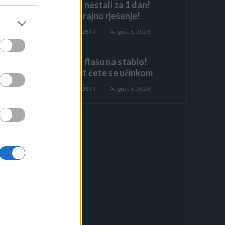
Mravi su nestali za 1 dan!
Najjače trajno rješenje!
ZANIMLJIVOSTI
August 6, 2026
Objesite flašu na stablo!
Iznenadit ćete se učinkom
ZANIMLJIVOSTI
August 6, 2026
im