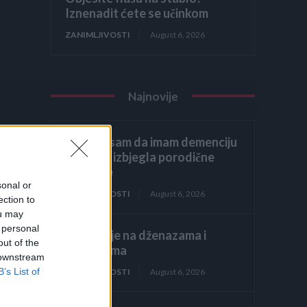
Iznenadit ćete se učinkom
ZANIMLJIVOSTI
August 6, 2026
Najnovije
Glumila sam da imam demenciju
kako bih izbjegla porodične
obaveze
sonal or
kvo
ZANIMLJIVOSTI
August 6, 2026
ection to
ou may
 personal
Licemjerje na dženazama i
out of the
sahranama
o
 downstream
B’s List of
ZANIMLJIVOSTI
August 6, 2026