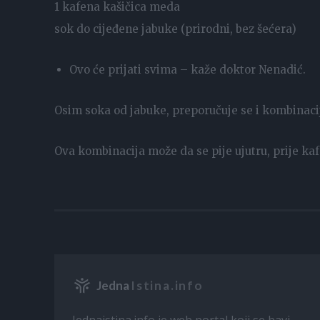
1 kafena kašičica meda
sok do cijeđene jabuke (prirodni, bez šećera)
Ovo će prijati svima – kaže doktor Nenadić.
Osim soka od jabuke, preporučuje se i kombinaci
Ova kombinacija može da se pije ujutru, prije k
Jedna
Istina.info
Jednaistina.info je web portal koji se bavi