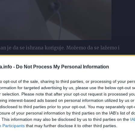
edan je da se ishrana koriguje. Možemo da se lažemo i
uši, nema gubitka kilograma.
a.info -
Do Not Process My Personal Information
o kog suplementa, ili ne daj bože kakvih sumnjivih tableta i
to opt-out of the sale, sharing to third parties, or processing of your per
ikcije hrane- tvrdi doktor Predrag Nenadić u knjizi “Jabu
formation for targeted advertising by us, please use the below opt-out s
r selection. Please note that after your opt-out request is processed y
eing interest-based ads based on personal information utilized by us or
disclosed to third parties prior to your opt-out. You may separately opt-
limo da smršamo, da prestanemo da se lažemo i promijenim
losure of your personal information by third parties on the IAB’s list of
ilaža može korigovati samo uravnoteženom ishranom i
. This information may also be disclosed by us to third parties on the
IA
Participants
that may further disclose it to other third parties.