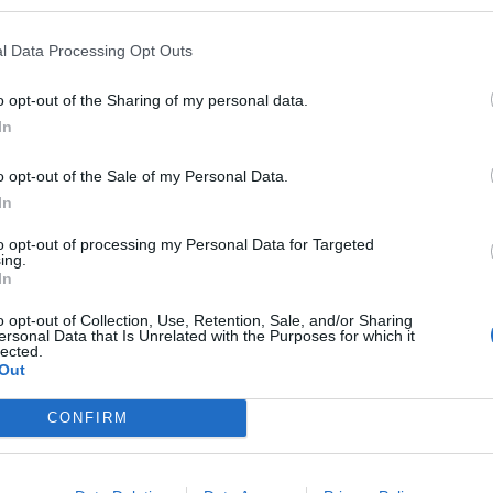
pravcu trošenja masnih naslaga, a sve da bi se stovrila
l Data Processing Opt Outs
o opt-out of the Sharing of my personal data.
In
iše nego što možete i da zamislite! Jabukovo sirće će biti
ije i masnih ćelija, koje mogu donijeti promjene u
o opt-out of the Sale of my Personal Data.
In
diti nepotrebnog balasta -tvrdi doktor Nenadić.
to opt-out of processing my Personal Data for Targeted
ing.
In
o opt-out of Collection, Use, Retention, Sale, and/or Sharing
 taloženje masti, posebno deponovanje u jetri i u unutrašnj
ersonal Data that Is Unrelated with the Purposes for which it
lected.
Out
razlagao, potrebno je da sredina bude blago kisela. A tavke
CONFIRM
kih kiselina, stvara jabukovo sirće.
 koja je veoma slična sapunu, a čovečiji organizam je ne