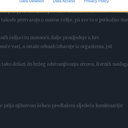
Data Deletion
Data Access
Privacy Policy
izma.
se prispjeli kalcijum pravilno asimilira, masnoća se nakup
se takođe pretvaraju u masne ćelije, pa sve to u potkožno m
h ćelija i tu masnoću dalje prosljeđuje u krv.
oće vari, a ostalo odmah izbacuje iz organizma, još
 tako dolazi do bržeg odstranjivanja otrova, štetnih naslaga
 ne prija njihovom želucu predlažem sljedeću kombinaciju: