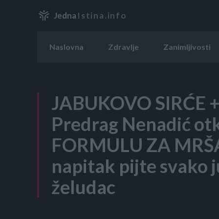
Jedna
Istina.info
Naslovna
Zdravlje
Zanimljivosti
JABUKOVO SIRĆE +
Predrag Nenadić o
FORMULU ZA MRŠA
napitak pijte svako 
želudac