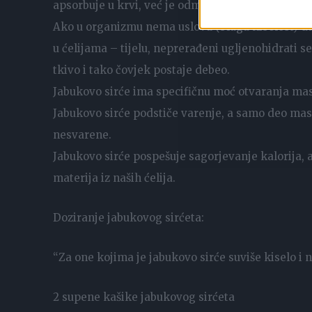
apsorbuje u krvi, već je odmah izbacuje iz organ
Ako u organizmu nema uslova (blaga kiselost) da 
u ćelijama – tijelu, neprerađeni ugljenohidrati 
tkivo i tako čovjek postaje debeo.
Jabukovo sirće ima specifičnu moć otvaranja masni
Jabukovo sirće podstiče varenje, a samo deo masn
nesvarene.
Jabukovo sirće pospešuje sagorjevanje kalorija, a
materija iz naših ćelija.
Doziranje jabukovog sirćeta:
“Za one kojima je jabukovo sirće suviše kiselo i
2 supene kašike jabukovog sirćeta