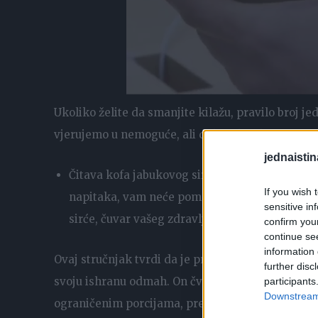
Ukoliko želite da smanjite kilažu, pravilo broj j
vjerujemo u nemoguće, ali dok se kašika ne prob
jednaistin
Čitava kofa jabukovog sirćeta dnevno, niti bil
If you wish 
napitaka, vam neće pomoći ukoliko nema restr
sensitive in
sirće, čuvar vašeg zdravlja”.
confirm you
continue se
information 
Ovaj stručnjak tvrdi da je presudno, ukoliko že
further disc
svoju ishranu odmah. On čvrsto vjeruje da se k
participants
Downstream 
ograničenim porcijama, prenosi Stil.