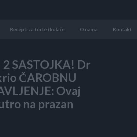
Recepti za torte i kolače
O nama
Kontakt
 2 SASTOJKA! Dr
tkrio ČAROBNU
VLJENJE: Ovaj
jutro na prazan