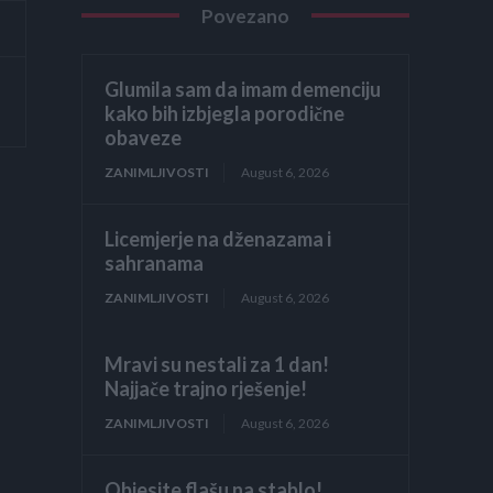
Povezano
Glumila sam da imam demenciju
kako bih izbjegla porodične
obaveze
ZANIMLJIVOSTI
August 6, 2026
Licemjerje na dženazama i
sahranama
ZANIMLJIVOSTI
August 6, 2026
Mravi su nestali za 1 dan!
Najjače trajno rješenje!
ZANIMLJIVOSTI
August 6, 2026
Objesite flašu na stablo!