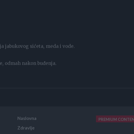
ja jabukovog sićeta, meda i vode.
afe, odmah nakon buđenja.
Naslovna
PREMIUM CONTE
Zdravlje
placeholder text