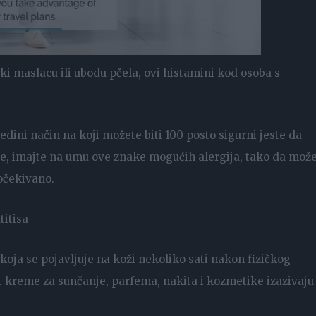
iki maslacu ili ubodu pčela, ovi histamini kod osoba s
Jedini način na koji možete biti 100 posto sigurni jeste da
dite, imajte na umu ove znake mogućih alergija, tako da mož
eočekivano.
titisa
 koja se pojavljuje na koži nekoliko sati nakon fizičkog
 kreme za sunčanje, parfema, nakita i kozmetike izazivaju