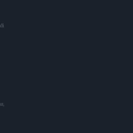
di
u,