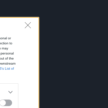
sonal or
ection to
ou may
r
 personal
out of the
 downstream
B’s List of
kad