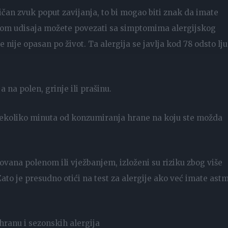
ičan zvuk poput zavijanja, to bi mogao biti znak da imate
likom udisaja možete povezati sa simptomima alergijskog
e nije opasan po život. Ta alergija se javlja kod 78 odsto lju
 na polen, grinje ili prašinu.
nekoliko minuta od konzumiranja hrane na koju ste možda
kovana polenom ili vježbanjem, izloženi su riziku zbog više
ato je presudno otići na test za alergije ako već imate astm
 hranu i sezonskih alergija