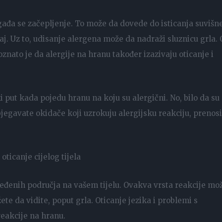
ađa se začepljenje. To može da dovede do isticanja suvišn
ećaj. Uz to, udisanje alergena može da nadraži sluznicu grla.
znato je da alergije na hranu također izazivaju oticanje i
 put kada pojedu hranu na koju su alergični. No, bilo da su
izbjegavate okidače koji uzrokuju alergijsku reakciju, prenosi
ticanje cijelog tijela
eđenih područja na vašem tijelu. Ovakva vrsta reakcije mo
te da vidite, poput grla. Oticanje jezika i problemi s
reakcije na hranu.