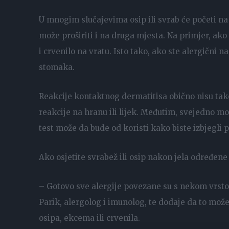
U mnogim slučajevima osip ili svrab će početi na 
može proširiti i na druga mjesta. Na primjer, ako s
i crvenilo na vratu. Isto tako, ako ste alergični n
stomaka.
Reakcije kontaktnog dermatitisa obično nisu tako
reakcije na hranu ili lijek. Međutim, svejedno m
test može da bude od koristi kako biste izbjegli p
Ako osjetite svrabež ili osip nakon jela određene
– Gotovo sve alergije povezane su s nekom vrsto
Parik, alergolog i imunolog, te dodaje da to može 
osipa, ekcema ili crvenila.