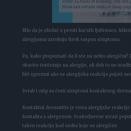
Bilo da je okidač u peruti kućnih ljubimaca, kikir
alergijama uzrokuju širok raspon simptoma.
Pa, kako prepoznati da li ste na nešto alergični? 
obavite testiranje na alergije, ali dok to ne ura
biti spremni ako se alergijska reakcija pojavi n
Svrab i osip su česti simptomi kontaktnog derma
Kontaktni dermatitis je vrsta alergijske reakcije
kontakta s alergenom. Svakodnevne stvari poput
takvu reakciju kod osoba koje su alergične.