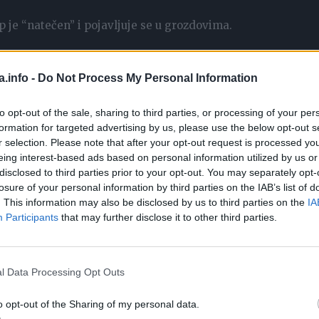
 je “natečen” i pojavljuje se u grozdovima.
a je prisutnost simptoma povezanih s kožom (poput osipa)
a.info -
Do Not Process My Personal Information
 i intolerancije na hranu. To je zato što alergije aktiviraju
a utiče samo na određena područja, poput probave.
to opt-out of the sale, sharing to third parties, or processing of your per
formation for targeted advertising by us, please use the below opt-out s
r selection. Please note that after your opt-out request is processed y
 postoje simptomi koji se pojavljuju na koži – objašnjava d
eing interest-based ads based on personal information utilized by us or
disclosed to third parties prior to your opt-out. You may separately opt-
losure of your personal information by third parties on the IAB’s list of
. This information may also be disclosed by us to third parties on the
IA
 prouzrokuje simptome poput gasova ili nadutosti, ali
Participants
that may further disclose it to other third parties.
u količinu mleka. S druge strane, ako imate alergiju na
tomaku i nogama pojaviti osip.
l Data Processing Opt Outs
 nekoliko minuta nakon konzumacije alergena, mada pone
o opt-out of the Sharing of my personal data.