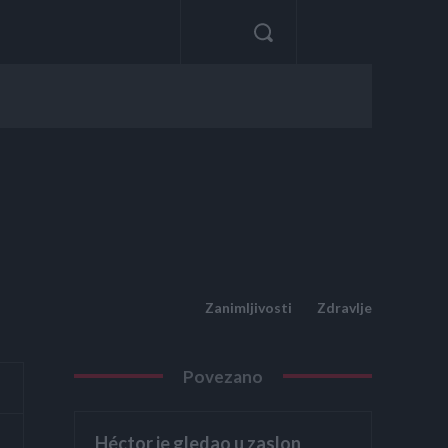
Zanimljivosti
Zdravlje
Povezano
Héctor je gledao u zaslon