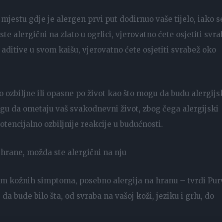
mjestu gdje je alergen prvi put dodirnuo vaše tijelo, iako s
te alergični na zlato u ogrlici, vjerovatno ćete osjetiti svr
a aditive u svom kaišu, vjerovatno ćete osjetiti svrabež oko
 ozbiljne ili opasne po život kao što mogu da budu alergijs
ogu da ometaju vaš svakodnevni život, zbog čega alergijski
otencijalno ozbiljnije reakcije u budućnosti.
 hrane, možda ste alergični na nju
m kožnih simptoma, posebno alergija na hranu – tvrdi Pur
da bude bilo šta, od svraba na vašoj koži, jeziku i grlu, do