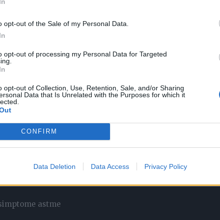
da se pogorša tako što više jedete hranu na koju ste
In
 čak i ako osjetite blage simptome nakon jela.
o opt-out of the Sale of my Personal Data.
In
to opt-out of processing my Personal Data for Targeted
ing.
In
ijine mačke? To vrlo vjerovatno nije zato jer je u vama
 alergijske reakcije u obliku svraba i suznih očiju. Takođe,
o opt-out of Collection, Use, Retention, Sale, and/or Sharing
ersonal Data that Is Unrelated with the Purposes for which it
lected.
iva ili čak i parfem u osvježivaču vazduha, mogu da
Out
apima za oči.
CONFIRM
put curenja iz nosa i takođe su povezani s alergijom. Dobr
žni test koji će vam tačno reći koji su vaši okidači za to.
Data Deletion
Data Access
Privacy Policy
e simptomi vaše alergije ipak biti manje ozbiljni.
e simptome astme