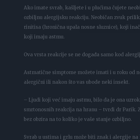
Ako imate svrab, kašljete i u plućima čujete neob
ozbiljnu alergijsku reakciju. Neobičan zvuk pri
rinitisa (hronična upala nosne sluznice), koji inač
koji imaju astmu.
Ova vrsta reakcije se ne događa samo kod alergija
Astmatične simptome možete imati i u roku od 
alergični ili nakon što vas ubode neki insekt.
– Ljudi koji već imaju astmu, bilo da je ona uzro
smrtonosnih reakcija na hranu – tvrdi dr Parik. Z
bez obzira na to koliko je vaše stanje ozbiljno.
Svrab u ustima i grlu može biti znak i alergije na