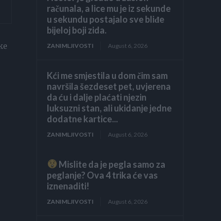
računala, a lice mu je iz sekunde
u sekundu postajalo sve bliđe
bijeloj boji zida.
ke
ZANIMLJIVOSTI
August 6, 2026
Kći me smjestila u dom čim sam
navršila šezdeset pet, uvjerena
da ću i dalje plaćati njezin
luksuzni stan, ali ukidanje jedne
dodatne kartice...
ZANIMLJIVOSTI
August 6, 2026
Mislite da je pegla samo za
peglanje? Ova 4 trika će vas
iznenaditi!
ZANIMLJIVOSTI
August 6, 2026