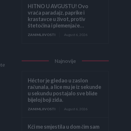
HITNO U AVGUSTU! Ovo
vraća paradajz, paprike i
krastavce u život, protiv
štetočina i plemenjače…
ZANIMLJIVOSTI
August 6, 2026
Najnovije
ete
Héctor je gledao u zaslon
računala, a lice mu je iz sekunde
u sekundu postajalo sve bliđe
bijeloj boji zida.
ZANIMLJIVOSTI
August 6, 2026
Kći me smjestila u dom čim sam