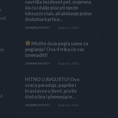
navršila šezdeset pet, uvjerena
da ću i dalje plaćati njezin
e
luksuzni stan, ali ukidanje jedne
abež
dodatne kartice...
ZANIMLJIVOSTI
August 6, 2026
Mislite da je pegla samo za
peglanje? Ova 4 trika će vas
ke
iznenaditi!
ZANIMLJIVOSTI
August 6, 2026
HITNO U AVGUSTU! Ovo
vraća paradajz, paprike i
krastavce u život, protiv
vi
štetočina i plemenjače…
ZANIMLJIVOSTI
August 6, 2026