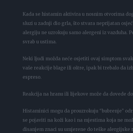
Kada se histamin aktivira u nosnim otvorima dog
sluzi u zadnji dio grla, što stvara neprijatan osj
alergiju ne uzrokuju samo alergeni iz vazduha. Po
svrab u ustima.
Neki ljudi možda neće osjetiti ovaj simptom svaki
vaše reakcije blage ili oštre, ipak bi trebalo da 
espreso.
Reakcija na hranu ili lijekove može da dovede do o
Histaminici mogu da prouzrokuju “bubrenje” odr
se pojaviti na koži kao i na mjestima koja ne može
disanjem znaci su umjerene do teške alergijske 