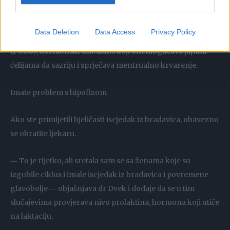
Ako uz izostanak menstruacije imate problem s aknama,
gojenjem uprkos zdravom načinu životu i maljavošću,
Data Deletion
Data Access
Privacy Policy
jedan od uzroka mogao bi biti sindrom policističnih jajnika
(PCOS), hormonski disbalans koji onemogućava jajnim
ćelijama da sazriju i sprječava mentrualno krvarenje.
Imate problem s hipofizom
Ako ste primijetili bjeličasti iscjedak iz bradavica, obavezno
se obratite ljekaru.
― To je rijetko, ali sretala sam se sa ženama koje su
izgubile ciklus i imale iscjedak iz bradavica i povremene
glavobolje ― objašnjava dr Dvek i dodaje da se u tim
slučajevima provjerava nivo prolaktina, hormona koji utiče
na laktaciju.