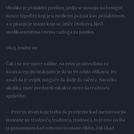
Ukoliko je prolaktin povišen, javlja se sumnja na benigni
tumor hipofize koji je u medicini poznat kao prolaktinom,
a u pitanju je stanje koje se, ističe Dvekova, liječi
medikamentima i nema razloga za paniku.
Okej, trudni ste
Čak i uz sve mjere zaštite, na svim proizvodima za
kontracepciju istaknuto je da su 99 odsto efikasni, što
znači da je uvijek moguće da dođe do začeća. Naročito
ukoliko niste preduzeli nikakve mere da trudnoću
spriječite.
― Prve tri stvari koje treba da provjerite kad menstruacija
izostane su: trudnoća, trudnoća, trudnoća, to je ono na šta
ja posumnjam kad nekome izostane ciklus, čak i kad