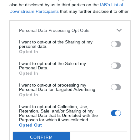
probleme do kojih može dovesti, podrazumijeva i
also be disclosed by us to third parties on the
IAB’s List of
Downstream Participants
that may further disclose it to other
hormonsku neravnotežu zbog koje izostaje ciklus, a
third parties.
povezan je i sa sindromom policističnih jajnika.
Personal Data Processing Opt Outs
Stigao vas je stres
I want to opt-out of the Sharing of my
personal data.
Opted In
Privatni i porodični problemi, iscrpljenost na poslu i sve
ostalo što čini našu stresnu svakodnevicu čini da ijtelo
I want to opt-out of the Sale of my
Personal Data.
odluči da nije dobar trenutak da zatrudnimo i na taj način
Opted In
nas štiti, smatra dr Goist. Međutim, ukoliko kašnjenje traje
I want to opt-out of processing my
duže od tek nekoliko dana, najbolje bi bilo da se obratite
Personal Data for Targeted Advertising.
Opted In
ginekologu, kao i da pronađete način da kanališete i
neutrališete stres i, iako je on danas neizbežan, svedete ga
I want to opt-out of Collection, Use,
Retention, Sale, and/or Sharing of my
na minimum.
Personal Data that Is Unrelated with the
Purposes for which it was collected.
Opted Out
Imate sindrom policističnih jajnika
CONFIRM