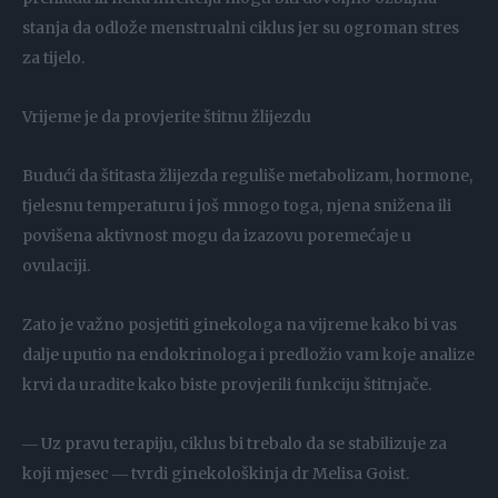
stanja da odlože menstrualni ciklus jer su ogroman stres
za tijelo.
Vrijeme je da provjerite štitnu žlijezdu
Budući da štitasta žlijezda reguliše metabolizam, hormone,
tjelesnu temperaturu i još mnogo toga, njena snižena ili
povišena aktivnost mogu da izazovu poremećaje u
ovulaciji.
Zato je važno posjetiti ginekologa na vijreme kako bi vas
dalje uputio na endokrinologa i predložio vam koje analize
krvi da uradite kako biste provjerili funkciju štitnjače.
― Uz pravu terapiju, ciklus bi trebalo da se stabilizuje za
koji mjesec ― tvrdi ginekološkinja dr Melisa Goist.