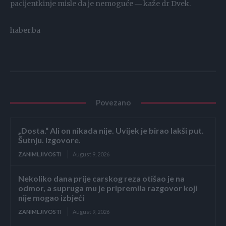
pacijentkinje misle da je nemoguće ― kaže dr Dvek.
haber.ba
Povezano
„Dosta.“ Ali on nikada nije. Uvijek je birao lakši put.
Šutnju. Izgovore.
ZANIMLJIVOSTI
August 9, 2026
Nekoliko dana prije carskog reza otišao je na
odmor, a supruga mu je pripremila razgovor koji
nije mogao izbjeći
ZANIMLJIVOSTI
August 9, 2026