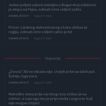
Jedan poljski zahod snimljen u Bugarskoj oduševio
je ekipu na Fejsu, odmah ćete vidjeti zašto
ZANIMLJIVOSTI
August 9, 2026
Prizor s jednog dalmatinskog otoka obišao je
regiju, odmah ćete vidjeti zašto je hit
ZANIMLJIVOSTI
August 9, 2026
Najnovije
„Dosta.“ Ali on nikada nije. Uvijek je birao lakši put.
Šutnju. Izgovore.
ZANIMLJIVOSTI
August 9, 2026
Nekoliko dana prije carskog reza otišao je na
odmor, a supruga mu je pripremila razgovor koji
nije mogao izbjeći