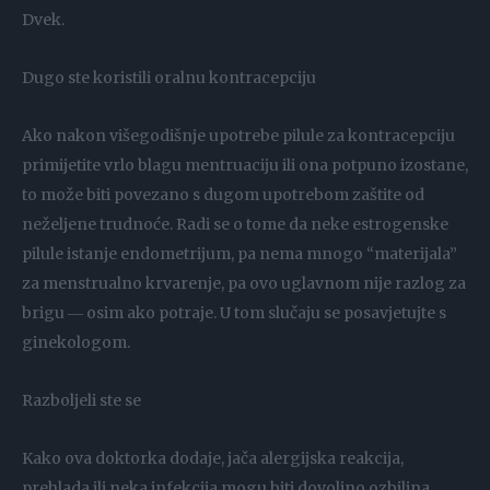
Dvek.
Dugo ste koristili oralnu kontracepciju
Ako nakon višegodišnje upotrebe pilule za kontracepciju
primijetite vrlo blagu mentruaciju ili ona potpuno izostane,
to može biti povezano s dugom upotrebom zaštite od
neželjene trudnoće. Radi se o tome da neke estrogenske
pilule istanje endometrijum, pa nema mnogo “materijala”
za menstrualno krvarenje, pa ovo uglavnom nije razlog za
brigu ― osim ako potraje. U tom slučaju se posavjetujte s
ginekologom.
Razboljeli ste se
Kako ova doktorka dodaje, jača alergijska reakcija,
prehlada ili neka infekcija mogu biti dovoljno ozbiljna