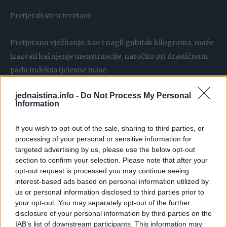
Pretjerali ste u teretani
Pretjerano vježbanje, kao i nagli gubitak kilograma, može
izazvati kašnjenje menstruacije, naročito pri drastičnom
padu indeksa tjelesne mase.
Zato je neophodno pronaći pravu mjeru i odrediti
jednaistina.info -
Do Not Process My Personal
program vježbanja koji odgovara vašem organizmu, a ne
Information
onaj koji uspjevate da izdržite.
If you wish to opt-out of the sale, sharing to third parties, or
Nedavno ste se ugojili
processing of your personal or sensitive information for
targeted advertising by us, please use the below opt-out
section to confirm your selection. Please note that after your
Kao što naglo mršavljenje može da napravi problem, tako
opt-out request is processed you may continue seeing
je i s brzim sticanjem kilograma. Gojazne žene dvostruko
interest-based ads based on personal information utilized by
više imaju neredovan ciklus u odnosu na one normalne
us or personal information disclosed to third parties prior to
your opt-out. You may separately opt-out of the further
težine, pokazalo je istraživanje australijskih naučnika pore
disclosure of your personal information by third parties on the
nekoliko godina. Višak kilograma, uz brojne druge
IAB’s list of downstream participants. This information may