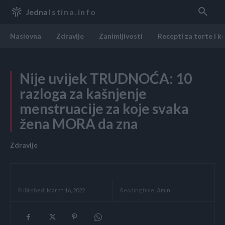
Jedna
Istina.info
Naslovna
Zdravlje
Zanimljivosti
Recepti za torte i k
Nije uvijek TRUDNOĆA: 10
razloga za kašnjenje
menstruacije za koje svaka
žena MORA da zna
Zdravlje
Reading time:
3
min.
Published:
March 16, 2022