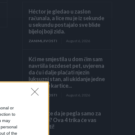
Héctor je gledao u zaslon
računala, a lice mu je iz sekunde
u sekundu postajalo sve bliđe
bijeloj boji zida.
ZANIMLJIVOSTI
August 6, 2026
Kći me smjestila u dom čim sam
navršila šezdeset pet, uvjerena
da ću i dalje plaćati njezin
luksuzni stan, ali ukidanje jedne
dodatne kartice...
ZANIMLJIVOSTI
August 6, 2026
sonal or
Mislite da je pegla samo za
ection to
peglanje? Ova 4 trika će vas
ou may
iznenaditi!
 personal
out of the