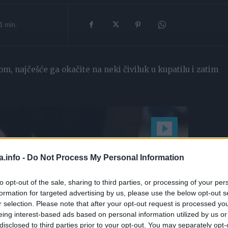
1
min.
om, najčešće ga okačite na neki čiviluk u kupatilu i zatim
a.info -
Do Not Process My Personal Information
to opt-out of the sale, sharing to third parties, or processing of your per
formation for targeted advertising by us, please use the below opt-out s
r selection. Please note that after your opt-out request is processed y
eing interest-based ads based on personal information utilized by us or
disclosed to third parties prior to your opt-out. You may separately opt-