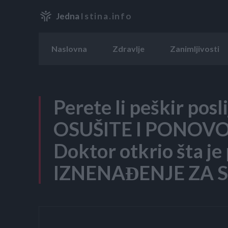
Jedna
Istina.info
Naslovna
Zdravlje
Zanimljivosti
Perete li peškir posli
OSUŠITE I PONOVO
Doktor otkrio šta je
IZNENAĐENJE ZA