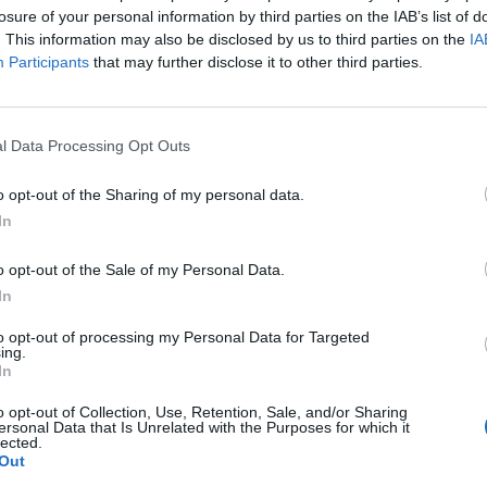
losure of your personal information by third parties on the IAB’s list of
. This information may also be disclosed by us to third parties on the
IA
Participants
that may further disclose it to other third parties.
l Data Processing Opt Outs
nskog sloja kože, peškir prenoći na toplom i ujutru vas
 se gljivica i bakterija na njemu može razviti za vrlo kratk
o opt-out of the Sharing of my personal data.
In
oj korišćenja jednog peškira tri puta između dva pranja, a 
iti.
o opt-out of the Sale of my Personal Data.
In
 i brisanja, morate izinijeti na terasu ili, u sezoni grejanja,
to opt-out of processing my Personal Data for Targeted
ing.
koristite. Ukoliko imate sušač za peškire u kupatilu,
In
čujte i lijepo raširite ubrus.
o opt-out of Collection, Use, Retention, Sale, and/or Sharing
ersonal Data that Is Unrelated with the Purposes for which it
lected.
 ruke, lice i tijelo, kao i da svaki član porodice mora imati
Out
jenja na tri dana, dok je onaj za ruke najbolje promijeniti