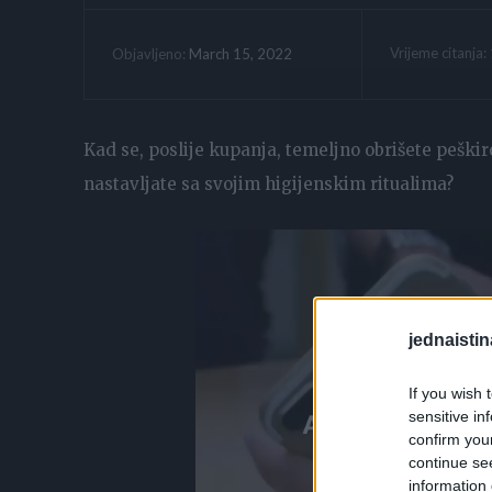
Vrijeme citanja:
March 15, 2022
Objavljeno:
Kad se, poslije kupanja, temeljno obrišete peškir
nastavljate sa svojim higijenskim ritualima?
jednaistin
If you wish 
sensitive in
confirm you
continue se
information 