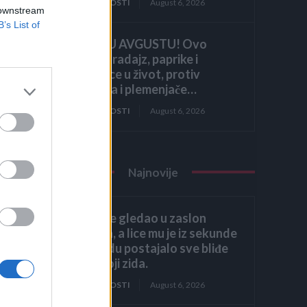
ZANIMLJIVOSTI
August 6, 2026
 downstream
B’s List of
HITNO U AVGUSTU! Ovo
vraća paradajz, paprike i
krastavce u život, protiv
štetočina i plemenjače…
ZANIMLJIVOSTI
August 6, 2026
o
u
Najnovije
Héctor je gledao u zaslon
računala, a lice mu je iz sekunde
u sekundu postajalo sve bliđe
bijeloj boji zida.
ZANIMLJIVOSTI
August 6, 2026