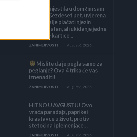
Kći me smjestila u dom čim sam
navršila šezdeset pet, uvjerena
da ću i dalje plaćati njezin
luksuzni stan, ali ukidanje jedne
dodatne kartice...
ZANIMLJIVOSTI
August 6, 2026
Mislite da je pegla samo za
peglanje? Ova 4 trika će vas
iznenaditi!
ZANIMLJIVOSTI
August 6, 2026
HITNO U AVGUSTU! Ovo
vraća paradajz, paprike i
krastavce u život, protiv
štetočina i plemenjače…
ZANIMLJIVOSTI
August 6, 2026