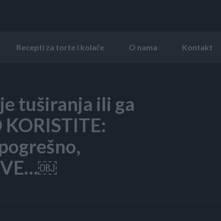
Recepti za torte i kolače
O nama
Kontakt
je tuširanja ili ga
 KORISTITE:
 pogrešno,
 SVE…￼