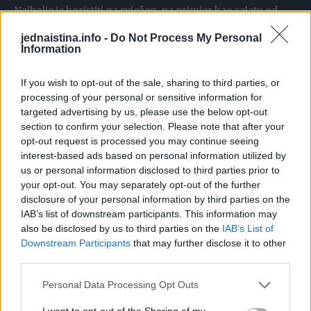
Najbolje je koristiti ga svježeg, na primjer kao salatu od
njegovih listova. Tako ćete unest najviše vitamina C i
jednaistina.info -
Do Not Process My Personal
iskoristiti maksimalno dejstvo ove čudesne biljke. Na
Information
primjer, u 300g sremuša dodajte malo soli, maslinovog ulja
If you wish to opt-out of the sale, sharing to third parties, or
i sirćeta – dobićete ukusnu i super zdravu salatu.
processing of your personal or sensitive information for
targeted advertising by us, please use the below opt-out
Medveđi luk ili sremuš se često koristi i u narodnoj
section to confirm your selection. Please note that after your
medicini. Stari Egipćani su vjerovali da je ova biljka
opt-out request is processed you may continue seeing
interest-based ads based on personal information utilized by
čudotvorna i da čisti crijeva, krv i može spriječiti ozbiljna
us or personal information disclosed to third parties prior to
oboljenja. Postoje razni prirodni lijekovi od sremuša koji
your opt-out. You may separately opt-out of the further
se na našem podneblju pripremaju kod raznih tegoba, a
disclosure of your personal information by third parties on the
IAB’s list of downstream participants. This information may
jedna od njih je lijek protiv bronhitisa, kašlja i za očuvanje
also be disclosed by us to third parties on the
IAB’s List of
zdravlja pluća – evo kako da ga napravite:
Downstream Participants
that may further disclose it to other
third parties.
10 listova sremuša kuhajte 5 minuta u 250ml belog vina, pa
Personal Data Processing Opt Outs
procijedite tečnost. Dodajte kašiku meda, promešajte.
Ostavite da se ohladi, pa dobijeno vino pijte postepeno u
I want to opt-out of the Sharing of my