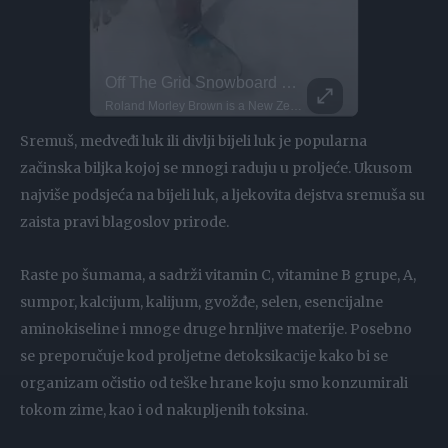
Intense Emergency Paragliding Training!
Off The Grid Snowboard Glides!
Parkour P
This Dog 
Stuck in a paragliding emergency! What looks scary here is actually part of essential paragliding training. This exercise is called SIV: Simulated Emergency Situations. Pilots throw their reserve parachute in a safe, controlled environment. Safety boats, life vests, and strict supervision are always in place. In Ölüdeniz, hundreds of pilots complete this training every year. Helping pilots take to the skies safely and confidently
Roland Morley Brown is a New Zealand snowboarder, known for backcountry missions and big mountain descents! He’s sailed to the fjords of Norway and tracked fresh lines at The Remarkables in NZ He's ridden out on some dreamy lines, the top snowboarding spots are always unmatched! What's your favorite snowboarding spot?
DO NOT TRY Kayaker disappears into rushing wate
DO NOT TRY Huge 10m Sandpit drop... Enea achieved a Swiss record with this 1
Sremuš, medveđi luk ili divlji bijeli luk je popularna
začinska biljka kojoj se mnogi raduju u proljeće. Ukusom
najviše podsjeća na bijeli luk, a ljekovita dejstva sremuša su
zaista pravi blagoslov prirode.
Raste po šumama, a sadrži vitamin C, vitamine B grupe, A,
sumpor, kalcijum, kalijum, gvožđe, selen, esencijalne
aminokiseline i mnoge druge hrnljive materije. Posebno
se preporučuje kod proljetne detoksikacije kako bi se
organizam očistio od teške hrane koju smo konzumirali
tokom zime, kao i od nakupljenih toksina.