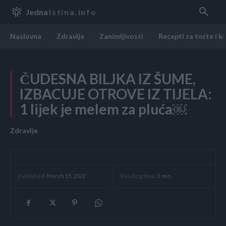
Jedna
Istina.info
Naslovna
Zdravlje
Zanimljivosti
Recepti za torte i k
ČUDESNA BILJKA IZ ŠUME,
IZBACUJE OTROVE IZ TIJELA:
1 lijek je melem za pluća￼
Zdravlje
Reading time:
1
min.
Published:
March 15, 2022