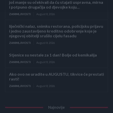
još manje su očekivali da ću stajati uspravna, mirna
i potpuno drugačija od djevojke koju...
ZANIMLJIVOSTI
August 8, 2026
liječnički nalaz, snimku restorana, policijsku prijavu
i jedno zaustavljeno kreditno odobrenje koje je
njegovoj obitelji srušilo cijelu fasadu
ZANIMLJIVOSTI
August 8, 2026
Stjenice su nestale za 1 dan! Bolje od kemikalija
ZANIMLJIVOSTI
August 8, 2026
Ako ovo ne uradite u AUGUSTU, tikvice će prestati
rasti!
ZANIMLJIVOSTI
August 8, 2026
Najnovije