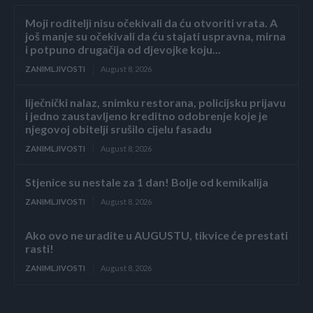
Moji roditelji nisu očekivali da ću otvoriti vrata. A
još manje su očekivali da ću stajati uspravna, mirna
i potpuno drugačija od djevojke koju...
ZANIMLJIVOSTI
August 8, 2026
liječnički nalaz, snimku restorana, policijsku prijavu
i jedno zaustavljeno kreditno odobrenje koje je
njegovoj obitelji srušilo cijelu fasadu
ZANIMLJIVOSTI
August 8, 2026
Stjenice su nestale za 1 dan! Bolje od kemikalija
ZANIMLJIVOSTI
August 8, 2026
Ako ovo ne uradite u AUGUSTU, tikvice će prestati
rasti!
ZANIMLJIVOSTI
August 8, 2026