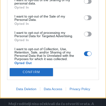
personal data.
gutljajima tokom dana prije jela. Ovaj tretman se
Opted In
primijenjuje 10 dana.
I want to opt-out of the Sale of my
Personal Data.
Opted In
Osim što pozitivno djeluje na zdravlje pluća, sremuš
pozitivno utiče na koncentraciju, čuva zdravlje srca i
I want to opt-out of processing my
Personal Data for Targeted Advertising.
krvnih sudova, smanjuje osjećaj umora i nesanicu,
Opted In
pozitivno djeluje na prevenciju i liječenje osteoporoze i
I want to opt-out of Collection, Use,
artritisa, čisti crijeva, snižava pritisak, reguliše stolicu, čisti
Retention, Sale, and/or Sharing of my
Personal Data that Is Unrelated with the
cijeli organizam od otrova.
Purposes for which it was collected.
Opted Out
CONFIRM
Data Deletion
Data Access
Privacy Policy
Povezano
Moji roditelji nisu očekivali da ću otvoriti vrata. A