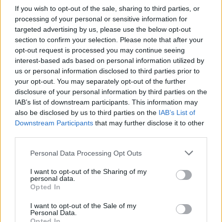
If you wish to opt-out of the sale, sharing to third parties, or
processing of your personal or sensitive information for
Priprema :
targeted advertising by us, please use the below opt-out
section to confirm your selection. Please note that after your
Ako imate osjetljivu kožu pomiješajte kokosovo ulje i sodu
opt-out request is processed you may continue seeing
bikarbonu u omjeru 2:1.Da biste smjesu koristili kao piling,
interest-based ads based on personal information utilized by
us or personal information disclosed to third parties prior to
pomiješajte jednake dijelove oba sastojka i lagano ih
your opt-out. You may separately opt-out of the further
masirajte na lice vrhovima prstiju.
disclosure of your personal information by third parties on the
IAB’s list of downstream participants. This information may
Neka maska djeluje 10 minuta,a zatim isperite mlakom
also be disclosed by us to third parties on the
IAB’s List of
Downstream Participants
that may further disclose it to other
vodom.Završite s hladnom vodom tako da biste zatvorili
third parties.
pore.
Personal Data Processing Opt Outs
Ova maska će ukloniti mrve ćelije kože, očistiti pore i učiniti
I want to opt-out of the Sharing of my
personal data.
vašu kožu da izgleda svjetlije i zdravije.Nakon nekoliko
Opted In
primjena primijetit ćete da su bore, ožiljci i akne počeli
blijediti.
I want to opt-out of the Sale of my
Personal Data.
Opted In