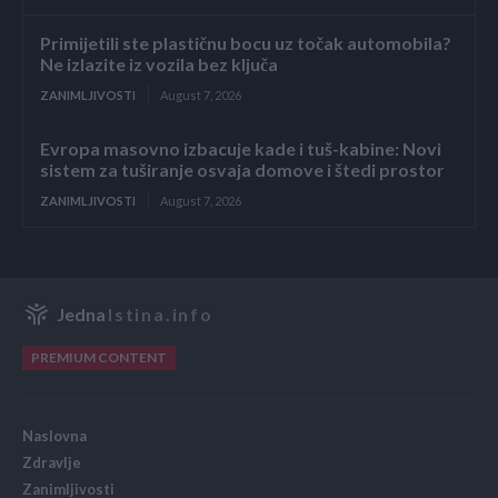
Primijetili ste plastičnu bocu uz točak automobila?
Ne izlazite iz vozila bez ključa
ZANIMLJIVOSTI
August 7, 2026
Evropa masovno izbacuje kade i tuš-kabine: Novi
sistem za tuširanje osvaja domove i štedi prostor
ZANIMLJIVOSTI
August 7, 2026
Jedna
Istina.info
PREMIUM CONTENT
Naslovna
Zdravlje
Zanimljivosti