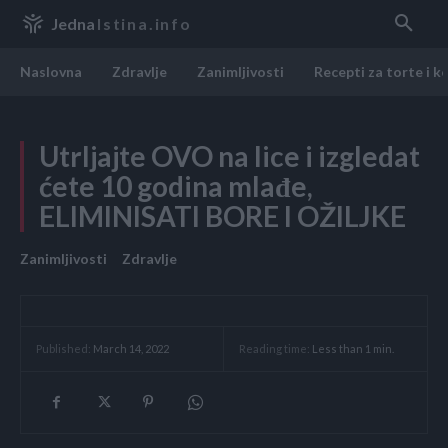
Jedna
Istina.info
Naslovna
Zdravlje
Zanimljivosti
Recepti za torte i k
Utrljajte OVO na lice i izgledat
ćete 10 godina mlađe,
ELIMINISATI BORE I OŽILJKE
Zanimljivosti
Zdravlje
Reading time:
Less than 1
min.
Published:
March 14, 2022