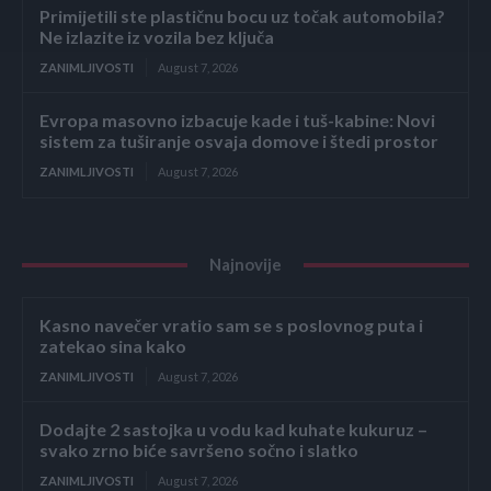
Primijetili ste plastičnu bocu uz točak automobila?
Ne izlazite iz vozila bez ključa
ZANIMLJIVOSTI
August 7, 2026
Evropa masovno izbacuje kade i tuš-kabine: Novi
sistem za tuširanje osvaja domove i štedi prostor
ZANIMLJIVOSTI
August 7, 2026
Najnovije
Kasno navečer vratio sam se s poslovnog puta i
zatekao sina kako
ZANIMLJIVOSTI
August 7, 2026
Dodajte 2 sastojka u vodu kad kuhate kukuruz –
svako zrno biće savršeno sočno i slatko
ZANIMLJIVOSTI
August 7, 2026