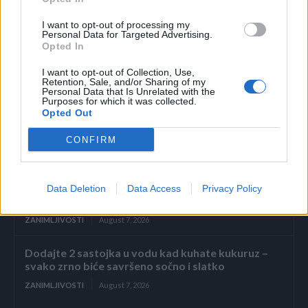
Kada imate problema s kožom, provođenje vremena na
I want to opt-out of processing my
suncu može pogoršati problem.Pokušajte to izbjeći i uvijek
Personal Data for Targeted Advertising.
Opted In
koristite zaštitu od sunca.
I want to opt-out of Collection, Use,
Retention, Sale, and/or Sharing of my
Personal Data that Is Unrelated with the
Purposes for which it was collected.
Opted Out
CONFIRM
Povezano
Kasno navečer vratio sam se s poslovnog puta i
Data Deletion
Data Access
Privacy Policy
zatekao sina kako
ZANIMLJIVOSTI
August 7, 2026
Dodajte 2 sastojka u vodu kad kuhate kukuruz –
svako zrno biće savršeno sočno i slatko
ZANIMLJIVOSTI
August 7, 2026