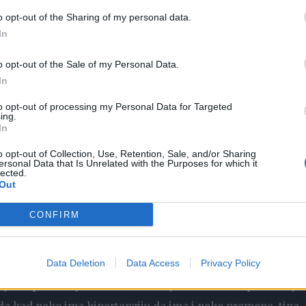
o opt-out of the Sharing of my personal data.
 može da otkrije predinfarktno stanje ili infarkt, ali i
In
o opt-out of the Sale of my Personal Data.
jčešće ili recimo ubrzan rad srca, kada nam srce radi pa
In
da vi kažete ‘jao, meni srce stalno preskače’, uradimo EKG
to opt-out of processing my Personal Data for Targeted
ing.
Međutim, to ne znači da nemate aritmije, već da to sniman
In
ibegavamo onom holter EKG-u, koji se nosi 24h i omogućava
o opt-out of Collection, Use, Retention, Sale, and/or Sharing
ersonal Data that Is Unrelated with the Purposes for which it
lected.
Out
ali može da ukaže na to da li postoje komplikacije.
CONFIRM
može da nam otkrije da li postoje neke komplikacije
 oštećenje srca, u smislu zadebljanja srčanih zidova, to je
Data Deletion
Data Access
Privacy Policy
 jer hipertenzija vrlo često ne daje nikakve simptome i lju