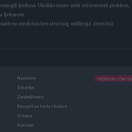
 pomogli ljudima. Ukoliko imate neki zdravstveni problem,
sa ljekarom.
rnativnu medicinu bez stručnog mišljenja. (novi.ba)
Naslovna
PREMIUM CONTE
Zdravlje
placeholder text
Zanimljivosti
Recepti za torte i kolače
O nama
Kontakt