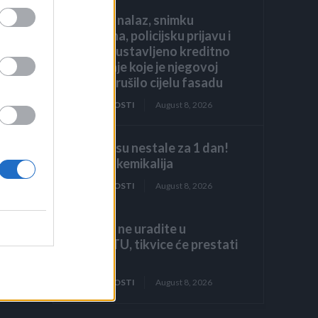
liječnički nalaz, snimku
restorana, policijsku prijavu i
jedno zaustavljeno kreditno
odobrenje koje je njegovoj
obitelji srušilo cijelu fasadu
ZANIMLJIVOSTI
August 8, 2026
je
Stjenice su nestale za 1 dan!
 da
Bolje od kemikalija
ZANIMLJIVOSTI
August 8, 2026
Ako ovo ne uradite u
AUGUSTU, tikvice će prestati
rasti!
ZANIMLJIVOSTI
August 8, 2026
di