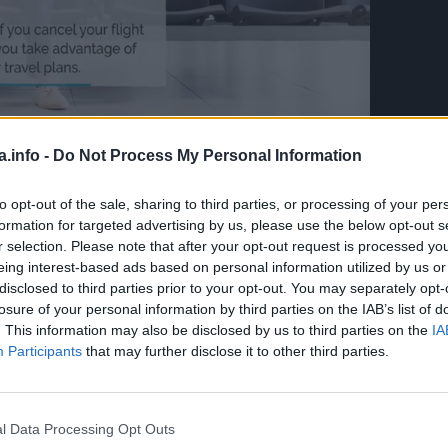
 da otkrije brojne srčane probleme, ali ne sve. Sve o tome 
a.info -
Do Not Process My Personal Information
dinaciju je objasnio kardiolog prof. dr Petar Otašević, upra
to opt-out of the sale, sharing to third parties, or processing of your per
kularne bolesti Dedinje.
formation for targeted advertising by us, please use the below opt-out s
r selection. Please note that after your opt-out request is processed y
da radimo kardiološki pregled. Naravno da je jako dobro da
eing interest-based ads based on personal information utilized by us or
disclosed to third parties prior to your opt-out. You may separately opt-
no da kažemo da ste zdravi što se vašeg srca tiče. EKG bele
losure of your personal information by third parties on the IAB’s list of
ih specijalnih odvoda obrađuje u toj maloj mašinici koju mi
. This information may also be disclosed by us to third parties on the
IA
Participants
that may further disclose it to other third parties.
 dobijemo zapis. Na tom zapisu imamo 12 nekih linija ko
nosno različitim područjima srca šta se desilo u smislu
l Data Processing Opt Outs