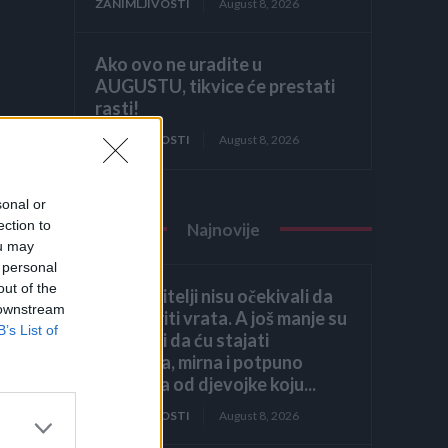
ZANIMLJIVOSTI
August 8, 2026
Ako ovo ne uradite u
AUGUSTU, tikvice će prestati
rasti!
ZANIMLJIVOSTI
August 8, 2026
–
vnik
sonal or
ection to
Najnovije
ou may
 personal
out of the
Moji roditelji nisu očekivali da
ži
 downstream
ću otvoriti vrata. A još manje su
B’s List of
očekivali da ću stajati
je
uspravna, mirna i potpuno
drugačija od djevojke koju...
ZANIMLJIVOSTI
August 8, 2026