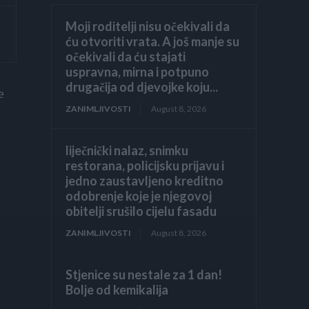
Moji roditelji nisu očekivali da
ću otvoriti vrata. A još manje su
očekivali da ću stajati
uspravna, mirna i potpuno
drugačija od djevojke koju...
e
ZANIMLJIVOSTI
August 8, 2026
liječnički nalaz, snimku
restorana, policijsku prijavu i
jedno zaustavljeno kreditno
odobrenje koje je njegovoj
obitelji srušilo cijelu fasadu
ZANIMLJIVOSTI
August 8, 2026
Stjenice su nestale za 1 dan!
Bolje od kemikalija