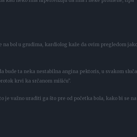
 da kad neko ima hipertenziju da ima i neke promene, tipa
e na bol u grudima, kardiolog kaže da ovim pregledom jak
da bude ta neka nestabilna angina pektoris, u svakom sluča
otok krvi ka srčanom mišiću”.
to je važno uraditi ga što pre od početka bola, kako bi se na