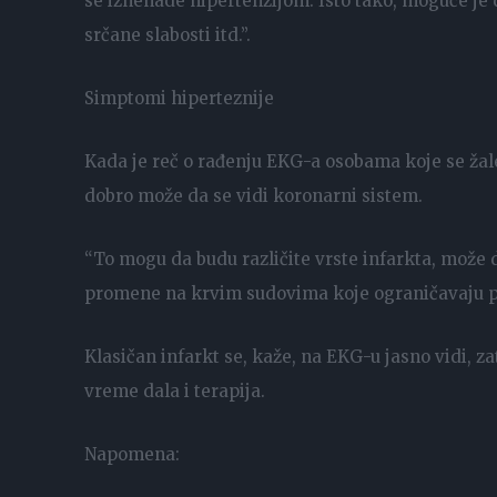
se iznenade hipertenzijom. Isto tako, moguće je
srčane slabosti itd.”.
Simptomi hiperteznije
Kada je reč o rađenju EKG-a osobama koje se žal
dobro može da se vidi koronarni sistem.
“To mogu da budu različite vrste infarkta, može 
promene na krvim sudovima koje ograničavaju pr
Klasičan infarkt se, kaže, na EKG-u jasno vidi, za
vreme dala i terapija.
Napomena: