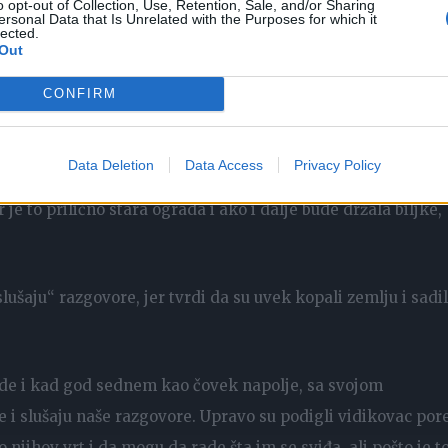
o opt-out of Collection, Use, Retention, Sale, and/or Sharing
ersonal Data that Is Unrelated with the Purposes for which it
. Imaju veliku baštu koja se naslanja na našu manju baštu, 
lected.
Out
CONFIRM
te čisteći bršljan koji se proširio po našoj bašti, ali primet
ko razara letvice na ogradi.
Data Deletion
Data Access
Privacy Policy
 je to prilično stara ograda i ako i dalje bude držala biljke,
lušaju“ razgovore, jer tvrdi da su uvek kopali zemlju i sadil
ade i kad god sednem kao čovek napolje, sa svojom
 i slušaju naše razgovore. Upravo su podigli vidikovac por
 njihov vrt i da mogu da rade šta im se sviđa, ali pošto je t