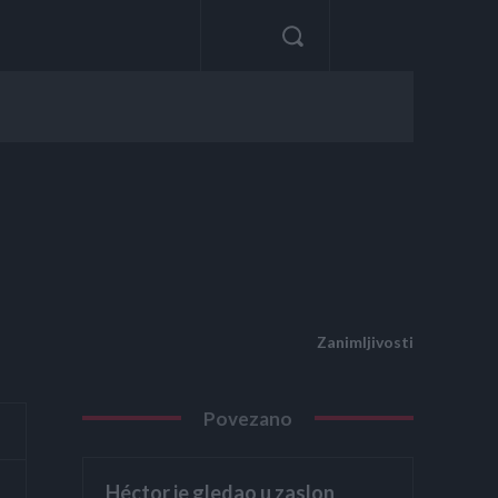
Zanimljivosti
Povezano
Héctor je gledao u zaslon