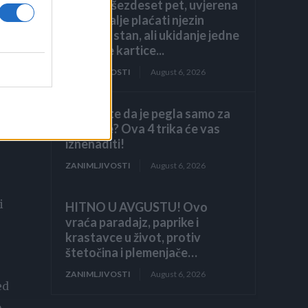
navršila šezdeset pet, uvjerena
da ću i dalje plaćati njezin
a
luksuzni stan, ali ukidanje jedne
dodatne kartice...
ZANIMLJIVOSTI
August 6, 2026
ili
Mislite da je pegla samo za
peglanje? Ova 4 trika će vas
iznenaditi!
ZANIMLJIVOSTI
August 6, 2026
i
HITNO U AVGUSTU! Ovo
vraća paradajz, paprike i
krastavce u život, protiv
štetočina i plemenjače…
ZANIMLJIVOSTI
August 6, 2026
ed
o