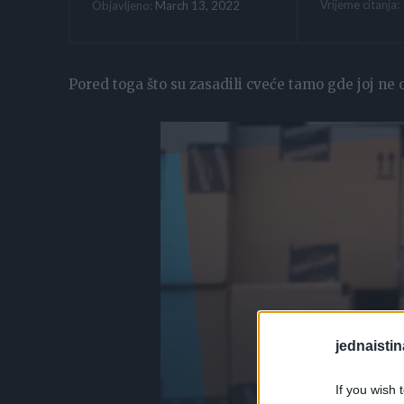
Vrijeme citanja:
March 13, 2022
Objavljeno:
Pored toga što su zasadili cveće tamo gde joj ne 
jednaistin
If you wish 