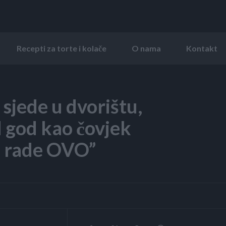
Recepti za torte i kolače
O nama
Kontakt
sjede u dvorištu,
d god kao čovjek
i rade OVO”