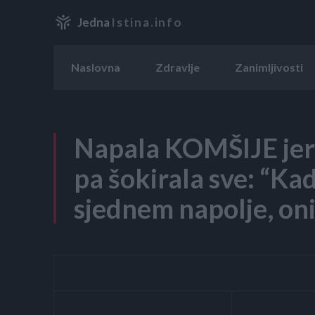
Jedna
Istina.info
Naslovna
Zdravlje
Zanimljivosti
Napala KOMŠIJE jer 
pa šokirala sve: “Ka
sjednem napolje, on