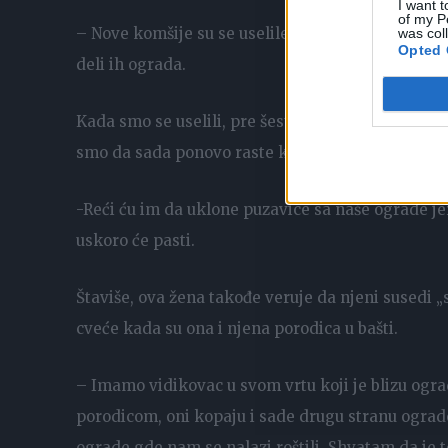
I want t
of my P
– Nove komšije su se uselile pre nekoliko meseci
was col
Opted 
deli ih ograda.
Kada smo se uselili, pre šest godina, proveli smo sa
smo da sada ponovo raste kroz našu ogradu i pola
-Reći ću im da uklone puzavice sa naše ograde jer
uskoro će pasti.
Štaviše, ova žena takođe veruje da njeni susedi „s
cveće kada su ona i njena porodica u bašti.
– Imamo vidikovac u svom vrtu koji je blizu ogr
porodicom, oni kopaju i sade drugu stranu ograde
ograde gde nam se nalazi roštilj. Shvatam da je to