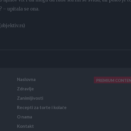
? – upitala se ona.
objektiv.rs)
Naslovna
PREMIUM CONTE
Zdravlje
placeholder text
Zanimljivosti
Recepti za torte i kolače
O nama
Kontakt