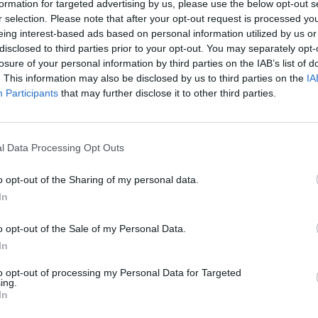
formation for targeted advertising by us, please use the below opt-out s
r selection. Please note that after your opt-out request is processed y
eing interest-based ads based on personal information utilized by us or
disclosed to third parties prior to your opt-out. You may separately opt-
 pripada i očekujemo da nam ga niko ne ugrožva. Ipak, nek
losure of your personal information by third parties on the IAB’s list of
onoga što je realno da posedujemo.
. This information may also be disclosed by us to third parties on the
IA
Participants
that may further disclose it to other third parties.
st u kojoj je otkrila da joj smeta što njene komšije korist
 debatu.
l Data Processing Opt Outs
nerazumna što je uznemirena zbog svojih novih komšija koje
o opt-out of the Sharing of my personal data.
In
o opt-out of the Sale of my Personal Data.
avice duž zajedničlke ograde, pa smatra da to može da nane
In
to opt-out of processing my Personal Data for Targeted
ing.
In