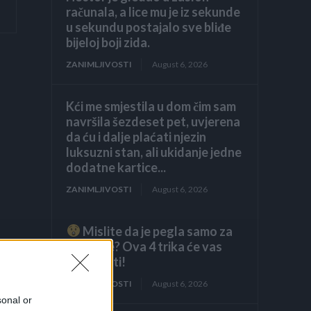
računala, a lice mu je iz sekunde
u sekundu postajalo sve bliđe
bijeloj boji zida.
ZANIMLJIVOSTI
August 6, 2026
Kći me smjestila u dom čim sam
navršila šezdeset pet, uvjerena
da ću i dalje plaćati njezin
luksuzni stan, ali ukidanje jedne
dodatne kartice...
ZANIMLJIVOSTI
August 6, 2026
Mislite da je pegla samo za
peglanje? Ova 4 trika će vas
iznenaditi!
ZANIMLJIVOSTI
August 6, 2026
sonal or