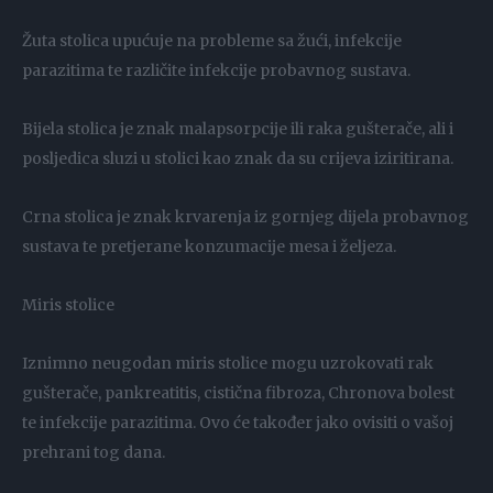
Žuta stolica upućuje na probleme sa žući, infekcije
parazitima te različite infekcije probavnog sustava.
Bijela stolica je znak malapsorpcije ili raka gušterače, ali i
posljedica sluzi u stolici kao znak da su crijeva iziritirana.
Crna stolica je znak krvarenja iz gornjeg dijela probavnog
sustava te pretjerane konzumacije mesa i željeza.
Miris stolice
Iznimno neugodan miris stolice mogu uzrokovati rak
gušterače, pankreatitis, cistična fibroza, Chronova bolest
te infekcije parazitima. Ovo će također jako ovisiti o vašoj
prehrani tog dana.