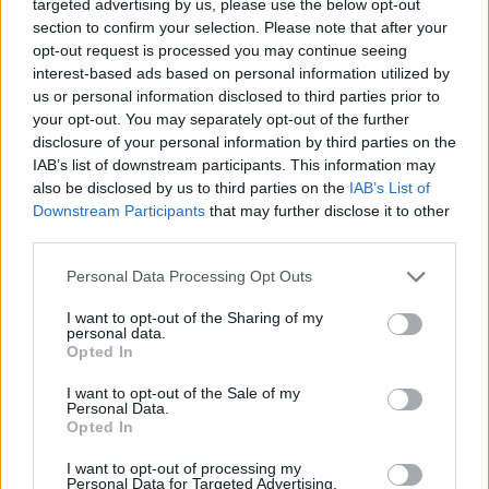
targeted advertising by us, please use the below opt-out
mnogih se ovi simptomi zamijene za one koje izazivaju
section to confirm your selection. Please note that after your
hemeroidi.
opt-out request is processed you may continue seeing
interest-based ads based on personal information utilized by
us or personal information disclosed to third parties prior to
Boja stolice kod raka debelog crijeva bit će blago crvena
your opt-out. You may separately opt-out of the further
jer se u tom slučaju mogu pojaviti tragovi krvi. Moguće je i
disclosure of your personal information by third parties on the
da dođe do curenja krvi za vrijeme obavljanja velike nužde.
IAB’s list of downstream participants. This information may
also be disclosed by us to third parties on the
IAB’s List of
Ako je uz to stolica mala i tvrda, to također može upućivati
Downstream Participants
that may further disclose it to other
na rak. Bit će mala radi male razine vlakana u
third parties.
konzumiranoj hrani.
Personal Data Processing Opt Outs
Liječenje se izvodi kirurškim uklanjanjem velikog dijela
I want to opt-out of the Sharing of my
personal data.
zahvaćenog crijeva i pridruženih čvorova. Moguća metoda
Opted In
liječenja je i kemoterapija flouracilom koja će smanjiti
I want to opt-out of the Sale of my
začepljenje crijeva. Potpuno ozdravljenje je moguće, ali to
Personal Data.
Opted In
će ovisiti o stadiju bolesti u kojoj je počelo liječenje.
I want to opt-out of processing my
Personal Data for Targeted Advertising.
Šta miris, veličina, oblik i boja stolice govore o zdravlju