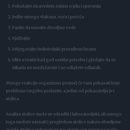
Pokušajte da uvedete rutinu u jelu i spavanju
Jedite mnogo vlakana, voća i povrća
Pazite da unosite dovoljno vode
Vježbajte
Izbjegavajte industrijski prerađenu hranu
Idite u toalet kad god osetite potrebu i gledajte da se
nikada ne suzdržavate i ne odlažete odlazak.
Mnoge reakcije organizma pomoći će vam pokazati koje
probleme i tegobe prolazite, a jedan od pokazatelja je i
stolica.
Analiza stolice može se odraditi i laboratorijski, ali mnogo
toga možete saznati i pregledom stolice nakon obavljene
nužde. Stolica pokazuje pravo stanje organizma i može