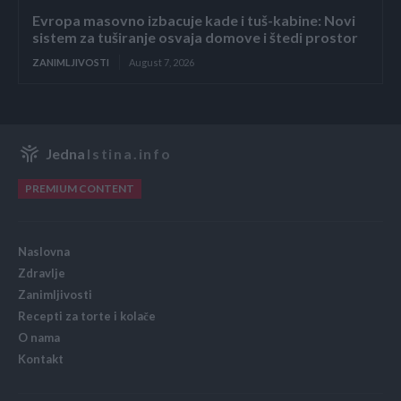
Evropa masovno izbacuje kade i tuš-kabine: Novi
sistem za tuširanje osvaja domove i štedi prostor
ZANIMLJIVOSTI
August 7, 2026
Jedna
Istina.info
PREMIUM CONTENT
Naslovna
Zdravlje
Zanimljivosti
Recepti za torte i kolače
O nama
Kontakt