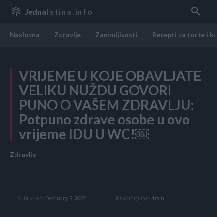
Jedna
Istina.info
Naslovna
Zdravlje
Zanimljivosti
Recepti za torte i k
VRIJEME U KOJE OBAVLJATE
VELIKU NUŽDU GOVORI
PUNO O VAŠEM ZDRAVLJU:
Potpuno zdrave osobe u ovo
vrijeme IDU U WC!￼
Zdravlje
Reading time:
4
min.
Published:
February 9, 2022