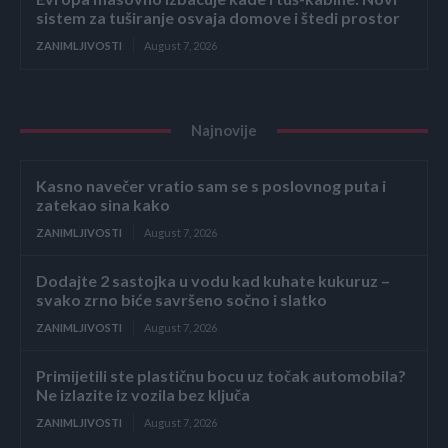
sistem za tuširanje osvaja domove i štedi prostor
ZANIMLJIVOSTI
August 7, 2026
Najnovije
Kasno navečer vratio sam se s poslovnog puta i
zatekao sina kako
ZANIMLJIVOSTI
August 7, 2026
Dodajte 2 sastojka u vodu kad kuhate kukuruz –
svako zrno biće savršeno sočno i slatko
ZANIMLJIVOSTI
August 7, 2026
Primijetili ste plastičnu bocu uz točak automobila?
Ne izlazite iz vozila bez ključa
ZANIMLJIVOSTI
August 7, 2026