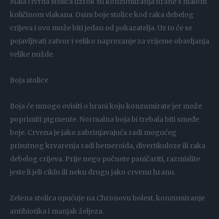
Mala i tvrda stolica uzrok su konzumiranja hrane s malom
količinom vlakana. Osim boje stolice kod raka debelog
crijeva i ovo može biti jedan od pokazatelja. Uz to će se
pojavljivati zatvor i veliko naprezanje za vrijeme obavljanja
velike nužde.
Boja stolice
Boja će mnogo ovisiti o hrani koju konzumirate jer može
poprimiti pigmente. Normalna boja bi trebala biti smeđe
boje. Crvena je jako zabrinjavajuća radi mogućeg
prisutnog krvarenja radi hemeroida, divertikuloze ili raka
debelog crijeva. Prije nego počnete paničariti, razmislite
jeste li jeli ciklu ili neku drugu jako crvenu hranu.
Zelena stolica upućuje na Chronovu bolest, konzumiranje
antibiotika i manjak željeza.