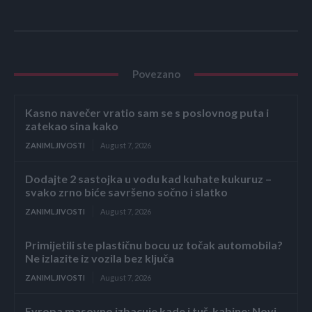
Povezano
Kasno navečer vratio sam se s poslovnog puta i
zatekao sina kako
ZANIMLJIVOSTI
August 7, 2026
Dodajte 2 sastojka u vodu kad kuhate kukuruz –
svako zrno biće savršeno sočno i slatko
ZANIMLJIVOSTI
August 7, 2026
Primijetili ste plastičnu bocu uz točak automobila?
Ne izlazite iz vozila bez ključa
ZANIMLJIVOSTI
August 7, 2026
Evropa masovno izbacuje kade i tuš-kabine: Novi