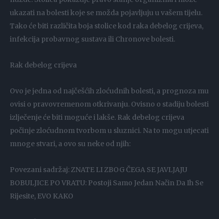
ukazati na bolesti koje se možda pojavljuju u vašem tijelu.
Tako će biti različita boja stolice kod raka debelog crijeva,
infekcija probavnog sustava ili Chronove bolesti.
Rak debelog crijeva
Ovo je jedna od najčešćih zloćudnih bolesti, a prognoza mu
ovisi o pravovremenom otkrivanju. Ovisno o stadiju bolesti
izlječenje će biti moguće i lakše. Rak debelog crijeva
počinje zloćudnom tvorbom u sluznici. Na to mogu utjecati
mnoge stvari, a ovo su neke od njih:
Povezani sadržaj: ZNATE LI ZBOG ČEGA SE JAVLJAJU
BOBULJICE PO VRATU: Postoji Samo Jedan Način Da Ih Se
Rijesite, EVO KAKO