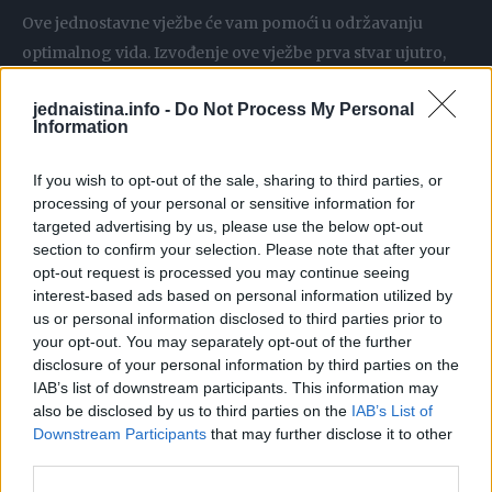
Ove jednostavne vježbe će vam pomoći u održavanju
optimalnog vida. Izvođenje ove vježbe prva stvar ujutro,
prije spavanja, ili u bilo koje vrijeme kada vam se oči
jednaistina.info -
Do Not Process My Personal
osjećaju umorno.
Information
Obavezno se pobrinite da su vam ruke čiste i da ste
If you wish to opt-out of the sale, sharing to third parties, or
opušteni.
processing of your personal or sensitive information for
targeted advertising by us, please use the below opt-out
section to confirm your selection. Please note that after your
U ovom insertu iz emisije Zdravo živo, Leo pokazuje
opt-out request is processed you may continue seeing
jednostavne vježbe kojima se masiraju tačke na glavi, a što
interest-based ads based on personal information utilized by
pospješuje protok energije u očima i pomaže kod raznih
us or personal information disclosed to third parties prior to
your opt-out. You may separately opt-out of the further
poremećaja kao što je pritisak ili umor u očima.
disclosure of your personal information by third parties on the
IAB’s list of downstream participants. This information may
Pogledajte video:
also be disclosed by us to third parties on the
IAB’s List of
Downstream Participants
that may further disclose it to other
third parties.