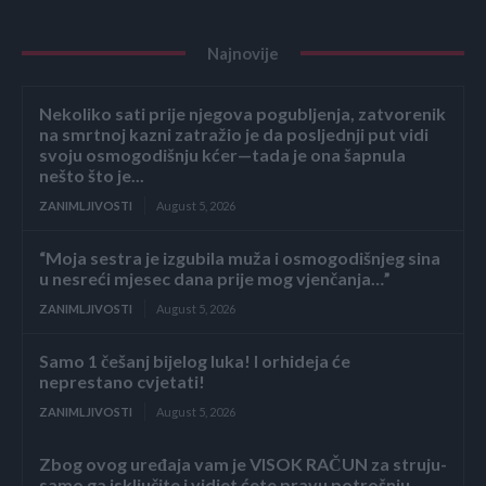
Najnovije
Nekoliko sati prije njegova pogubljenja, zatvorenik
na smrtnoj kazni zatražio je da posljednji put vidi
svoju osmogodišnju kćer—tada je ona šapnula
nešto što je...
ZANIMLJIVOSTI
August 5, 2026
“Moja sestra je izgubila muža i osmogodišnjeg sina
u nesreći mjesec dana prije mog vjenčanja…”
ZANIMLJIVOSTI
August 5, 2026
Samo 1 češanj bijelog luka! I orhideja će
neprestano cvjetati!
ZANIMLJIVOSTI
August 5, 2026
Zbog ovog uređaja vam je VISOK RAČUN za struju-
samo ga isključite i vidjet ćete pravu potrošnju