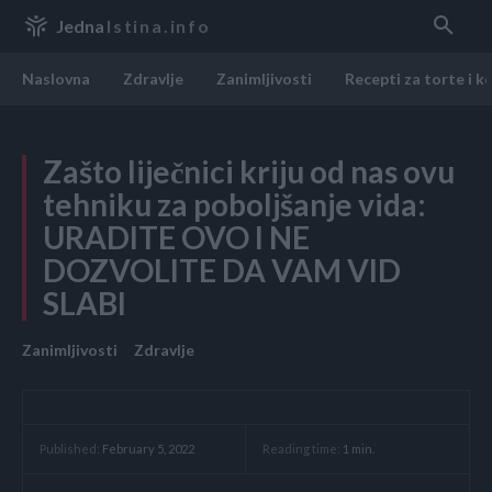
Jedna
Istina.info
Naslovna
Zdravlje
Zanimljivosti
Recepti za torte i k
Zašto liječnici kriju od nas ovu
tehniku za poboljšanje vida:
URADITE OVO I NE
DOZVOLITE DA VAM VID
SLABI
Zanimljivosti
Zdravlje
Reading time:
1
min.
Published:
February 5, 2022