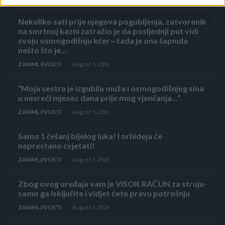
Nekoliko sati prije njegova pogubljenja, zatvorenik
na smrtnoj kazni zatražio je da posljednji put vidi
svoju osmogodišnju kćer—tada je ona šapnula
nešto što je...
ZANIMLJIVOSTI
August 5, 2026
“Moja sestra je izgubila muža i osmogodišnjeg sina
u nesreći mjesec dana prije mog vjenčanja…”
ZANIMLJIVOSTI
August 5, 2026
Samo 1 češanj bijelog luka! I orhideja će
neprestano cvjetati!
ZANIMLJIVOSTI
August 5, 2026
Zbog ovog uređaja vam je VISOK RAČUN za struju-
samo ga isključite i vidjet ćete pravu potrošnju
ZANIMLJIVOSTI
August 5, 2026