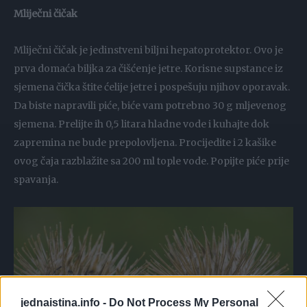
Mliječni čičak
Mliječni čičak je jedinstveni biljni hepatoprotektor. Ovo je
prva domaća biljka za čišćenje jetre. Korisne supstance iz
sjemena čička štite ćelije jetre i pospešuju njihov oporavak.
Da biste napravili piće, biće vam potrebno 30 g mljevenog
sjemena. Prelijte ih 0,5 litara hladne vode i kuhajte dok
zapremina ne bude prepolovljena. Procijedite i 2 kašike
ovog čaja razblažite sa 200 ml tople vode. Popijte piće prije
spavanja.
jednaistina.info -
Do Not Process My Personal