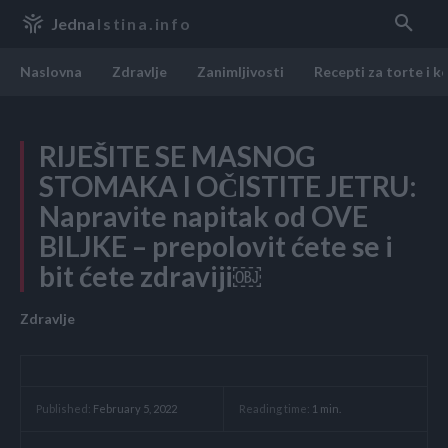
Jedna
Istina.info
Naslovna
Zdravlje
Zanimljivosti
Recepti za torte i k
RIJEŠITE SE MASNOG
STOMAKA I OČISTITE JETRU:
Napravite napitak od OVE
BILJKE – prepolovit ćete se i
bit ćete zdraviji￼
Zdravlje
Reading time:
1
min.
Published:
February 5, 2022