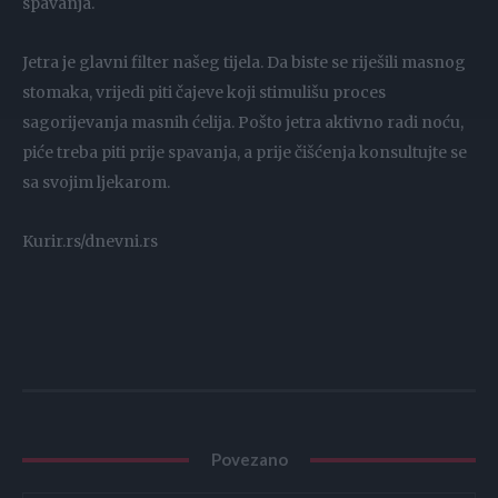
spavanja.
Jetra je glavni filter našeg tijela. Da biste se riješili masnog
stomaka, vrijedi piti čajeve koji stimulišu proces
sagorijevanja masnih ćelija. Pošto jetra aktivno radi noću,
piće treba piti prije spavanja, a prije čišćenja konsultujte se
sa svojim ljekarom.
Kurir.rs/dnevni.rs
Povezano