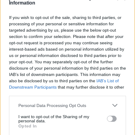
Information
If you wish to opt-out of the sale, sharing to third parties, or
processing of your personal or sensitive information for
targeted advertising by us, please use the below opt-out
section to confirm your selection. Please note that after your
opt-out request is processed you may continue seeing
Ovas
interest-based ads based on personal information utilized by
us or personal information disclosed to third parties prior to
Počnite da pripremate piće ujutro. U 200 ml ključale vode
your opt-out. You may separately opt-out of the further
disclosure of your personal information by third parties on the
sipajte 1 kašiku ovsa. Uveče, procijedite čaj i dodajte joj 1
IAB’s list of downstream participants. This information may
kašičicu cimeta i 1/3 kašičice kurkume. Podelite piće u
also be disclosed by us to third parties on the
IAB’s List of
dvije doze: prva 30 minuta pre večere, druga 30 minuta
Downstream Participants
that may further disclose it to other
third parties.
prije spavanja.
Personal Data Processing Opt Outs
Đumbir
I want to opt-out of the Sharing of my
personal data.
Dodajte 1/3 kašičice izrendanog korijen đumbira u 250 ml
Opted In
tople vode, 1 kašičicu svježe iscijeđenog limunovog soka i 1