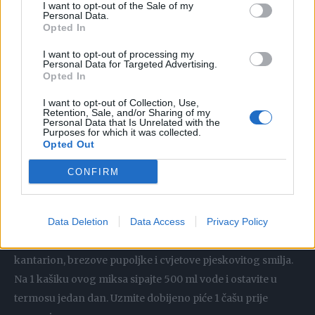
I want to opt-out of the Sale of my
Personal Data.
kašičicu meda. Pustite da se kuha 15 minuta i pijte sat
Opted In
vremena prije spavanja. Ukoliko patite od povećanog
pritiska, ne možete piti ovo piće.
I want to opt-out of processing my
Personal Data for Targeted Advertising.
Opted In
Cvekla
I want to opt-out of Collection, Use,
Retention, Sale, and/or Sharing of my
Personal Data that Is Unrelated with the
Oljuštite 4 cvekle i isjecite na velike kocke. Nalijte 2 litra
Purposes for which it was collected.
Opted Out
hladne vode. Kuvajte dok se zapremina ne smanji za 3 puta.
Procijediti rezultujući čaj ii uzimati 3/4 šolje prije spavanja.
CONFIRM
Biljni miks
Data Deletion
Data Access
Privacy Policy
U jednakim dijelovima pomiješajte ljekovito bilje: kamilicu,
kantarion, brezove pupoljke i cvjetove pjeskovitog smilja.
Na 1 kašiku ovog miksa sipajte 500 ml vode i ostavite u
termosu jedan dan. Uzmite dobijeno piće 1 čašu prije