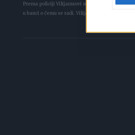
Prema policiji Vilijamsovi su do otkrića greške ve
u banci o čemu se radi. Vilijamsovi su na računu u