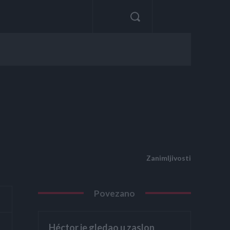
Zanimljivosti
Povezano
Héctor je gledao u zaslon