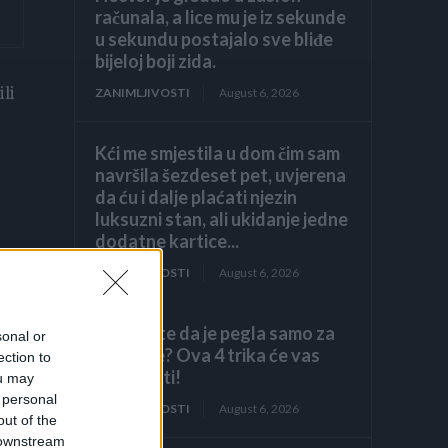
računala, a lice mu je iz sekunde
u sekundu postajalo sve bliđe
bijeloj boji zida.
ili
ZANIMLJIVOSTI
August 6, 2026
Kći me smjestila u dom čim sam
navršila šezdeset pet, uvjerena
da ću i dalje plaćati njezin
luksuzni stan, ali ukidanje jedne
dodatne kartice...
ZANIMLJIVOSTI
August 6, 2026
Mislite da je pegla samo za
sonal or
peglanje? Ova 4 trika će vas
ection to
iznenaditi!
ou may
 personal
ZANIMLJIVOSTI
August 6, 2026
out of the
 downstream