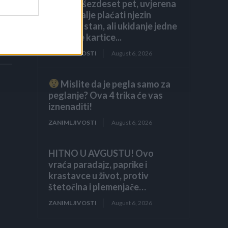
navršila šezdeset pet, uvjerena
ili
da ću i dalje plaćati njezin
luksuzni stan, ali ukidanje jedne
dodatne kartice...
ZANIMLJIVOSTI
August 6, 2026
Mislite da je pegla samo za
peglanje? Ova 4 trika će vas
iznenaditi!
ZANIMLJIVOSTI
August 6, 2026
HITNO U AVGUSTU! Ovo
vraća paradajz, paprike i
krastavce u život, protiv
štetočina i plemenjače…
ZANIMLJIVOSTI
August 6, 2026