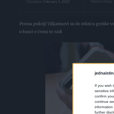
Vrijeme citanja:
February 5, 2022
Objavljeno:
Prema policiji Vilijamsovi su do otkrića greške ve
u banci o čemu se radi
jednaistin
If you wish 
sensitive in
confirm you
continue se
information 
further disc