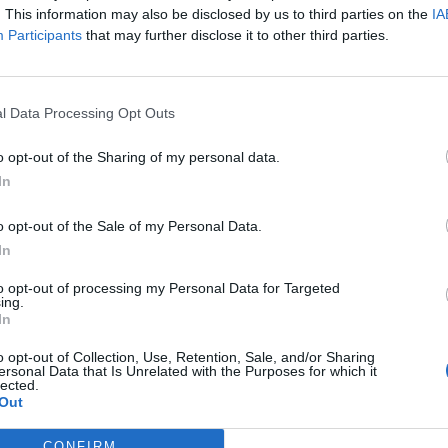
. This information may also be disclosed by us to third parties on the
IA
Participants
that may further disclose it to other third parties.
 nakon što je potrošio hiljade dolara koje je banka greškom
l Data Processing Opt Outs
) i Tifani (35) Vilijams greškom banke su se obogatili za
o opt-out of the Sharing of my personal data.
In
00.000 dolara naknade za prekoračenje dozvoljenog minusa n
o opt-out of the Sale of my Personal Data.
In
vinu terenaca, prikolice, trkaćeg automobila i druge
to opt-out of processing my Personal Data for Targeted
ing.
In
c je na njihov račun, umesto na račun investicijske firme, se
o opt-out of Collection, Use, Retention, Sale, and/or Sharing
 novac skinut s njihova računa, a paru je nakon toga ostao
ersonal Data that Is Unrelated with the Purposes for which it
lected.
Out
CONFIRM