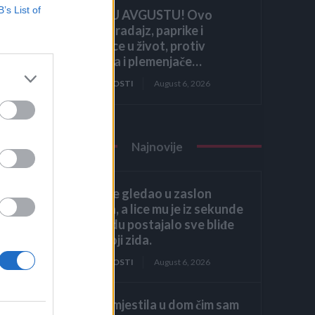
B’s List of
HITNO U AVGUSTU! Ovo
vraća paradajz, paprike i
krastavce u život, protiv
štetočina i plemenjače…
ZANIMLJIVOSTI
August 6, 2026
Najnovije
a
Héctor je gledao u zaslon
računala, a lice mu je iz sekunde
u sekundu postajalo sve bliđe
bijeloj boji zida.
o u
ZANIMLJIVOSTI
August 6, 2026
Kći me smjestila u dom čim sam