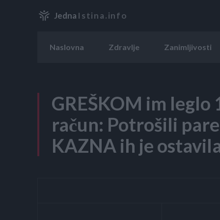
Jedna
Istina.info
Naslovna
Zdravlje
Zanimljivosti
GREŠKOM im leglo 1
račun: Potrošili par
KAZNA ih je ostavila 