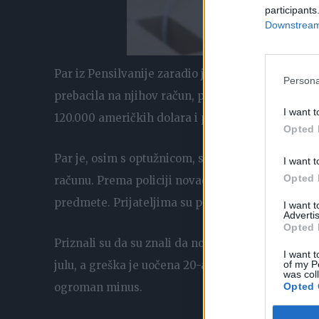
participants
Downstream 
Par iz Pensilvanije zaradio je optužnicu za krađu
Persona
prebacila na njihov račun, prenosi BBC. Robert (36
I want t
120.000 američkih dolara i potrošili gotovo sve.
Opted 
Par je, osim s optužnicom, suočen i s više od 1
I want t
Opted 
računu. Prema policiji novac su potrošili na kupo
predmete. Prijateljima su podelili 15.000 dolara.
I want 
Advertis
Opted 
Priznali su da su znali da novac nije njihov. Nova
I want t
julu, a greška je uočena 20-ak dana kasnije te je
of my P
was col
ogroman minus.
Opted 