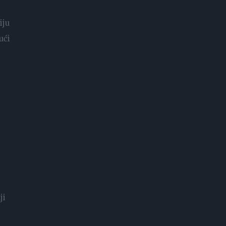
iju
ući
ji