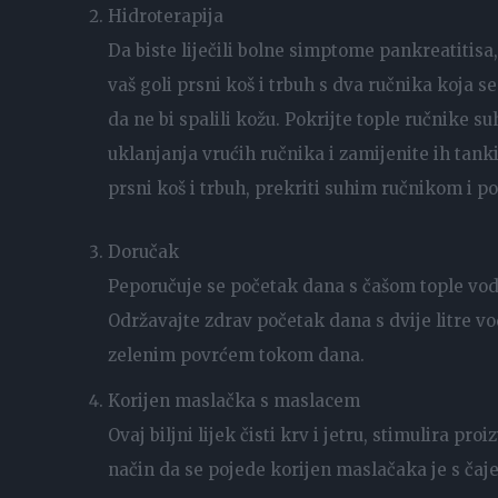
Hidroterapija
Da biste liječili bolne simptome pankreatitisa, 
vaš goli prsni koš i trbuh s dva ručnika koja se 
da ne bi spalili kožu. Pokrijte tople ručnike
uklanjanja vrućih ručnika i zamijenite ih tank
prsni koš i trbuh, prekriti suhim ručnikom i 
Doručak
Peporučuje se početak dana s čašom tople vod
Održavajte zdrav početak dana s dvije litre v
zelenim povrćem tokom dana.
Korijen maslačka s maslacem
Ovaj biljni lijek čisti krv i jetru, stimulira pr
način da se pojede korijen maslačaka je s čaj