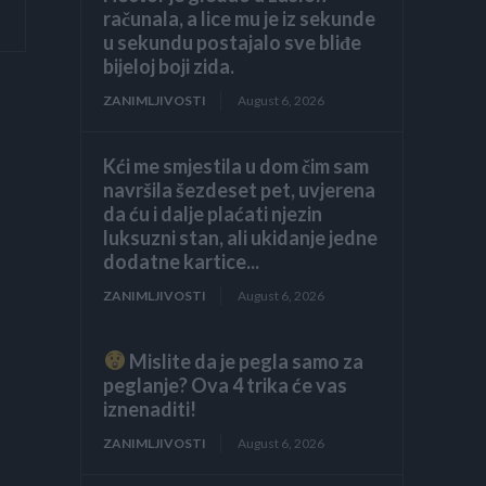
računala, a lice mu je iz sekunde
u sekundu postajalo sve bliđe
bijeloj boji zida.
ZANIMLJIVOSTI
August 6, 2026
Kći me smjestila u dom čim sam
navršila šezdeset pet, uvjerena
da ću i dalje plaćati njezin
luksuzni stan, ali ukidanje jedne
dodatne kartice...
ZANIMLJIVOSTI
August 6, 2026
Mislite da je pegla samo za
peglanje? Ova 4 trika će vas
iznenaditi!
ZANIMLJIVOSTI
August 6, 2026