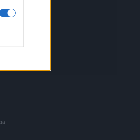
g
ina