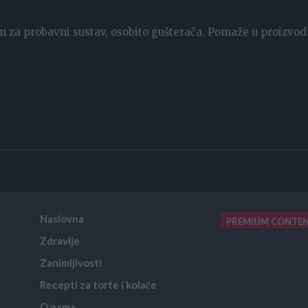
nom za probavni sustav, osobito gušterača. Pomaže u proizvod
Naslovna
PREMIUM CONTE
Zdravlje
placeholder text
Zanimljivosti
Recepti za torte i kolače
O nama