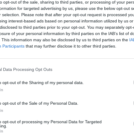
to opt-out of the sale, sharing to third parties, or processing of your per
formation for targeted advertising by us, please use the below opt-out s
r selection. Please note that after your opt-out request is processed y
 i druge pankreasne bolesti:
eing interest-based ads based on personal information utilized by us or
disclosed to third parties prior to your opt-out. You may separately opt-
losure of your personal information by third parties on the IAB’s list of
. This information may also be disclosed by us to third parties on the
IA
jeg dijela leđa je znak raka gušterače, a intenzivno oštra bol
Participants
that may further disclose it to other third parties.
kreatitisa. Ako bolovi u trbuhu traju nekoliko sedmica, važ
l Data Processing Opt Outs
o opt-out of the Sharing of my personal data.
asnu hranu poput hamburgera, pizze, orašastih plodova i
In
a s razgradnjom masnoća.
o opt-out of the Sale of my Personal Data.
In
e na minutu. Je li vaš gubitak težine bio popraćen zračenje
to opt-out of processing my Personal Data for Targeted
ing.
povezanim s pankreasnim bolestima.
In