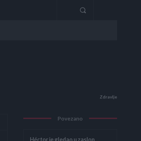
Zdravlje
Povezano
Héctor je gledao u zaslon