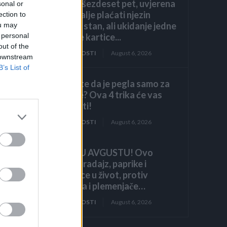
navršila šezdeset pet, uvjerena
sonal or
da ću i dalje plaćati njezin
ection to
luksuzni stan, ali ukidanje jedne
ou may
dodatne kartice...
 personal
out of the
ZANIMLJIVOSTI
August 6, 2026
 downstream
B’s List of
 u
Mislite da je pegla samo za
no
peglanje? Ova 4 trika će vas
iznenaditi!
ZANIMLJIVOSTI
August 6, 2026
HITNO U AVGUSTU! Ovo
vraća paradajz, paprike i
krastavce u život, protiv
štetočina i plemenjače…
m?
ZANIMLJIVOSTI
August 6, 2026