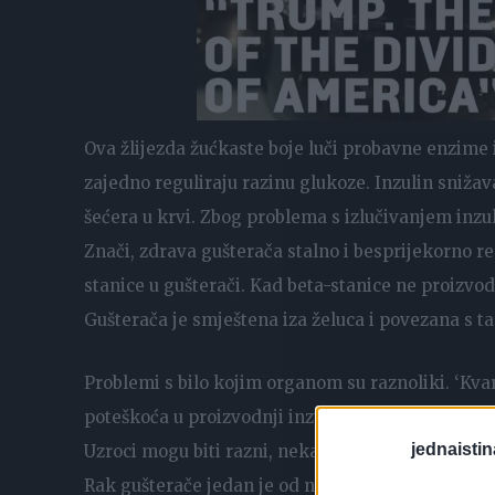
Ova žlijezda žućkaste boje luči probavne enzime 
zajedno reguliraju razinu glukoze. Inzulin sniža
šećera u krvi. Zbog problema s izlučivanjem inzul
Znači, zdrava gušterača stalno i besprijekorno r
stanice u gušterači. Kad beta-stanice ne proizvod
Gušterača je smještena iza želuca i povezana s t
Problemi s bilo kojim organom su raznoliki. ‘Kvar
poteškoća u proizvodnji inzulina, upale gušterače
jednaistin
Uzroci mogu biti razni, nekad i nasljedni.
Rak gušterače jedan je od najsmrtonosnijih. Teško