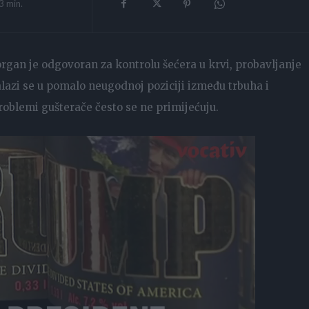
3
min.
rgan je odgovoran za kontrolu šećera u krvi, probavljanje
alazi se u pomalo neugodnoj poziciji između trbuha i
problemi gušterače često se ne primijećuju.