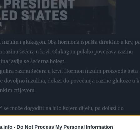
i inzulin i glukagon. Oba hormona ispušta direktno u krv, p
va razinu šećera u krvi. Glukagon polako povećava razinu
ina javlja se šećerna bolest.
egulira razinu šećera u krvi. Hormon inzulin proizvode beta-
e dovoljno inzulina, dolazi do povećanja razine glukoze u k
ankim crijevom.
’ se može dogoditi na bilo kojem dijelu, pa dolazi do
, povećanja organa, pojave cista.
a.info -
Do Not Process My Personal Information
 ga je dijagnosticirati u ranoj fazi. U prosjeku 4 posto