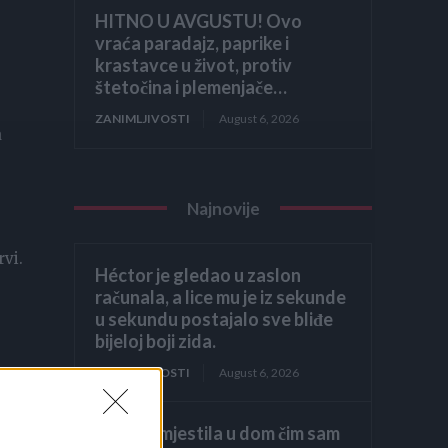
HITNO U AVGUSTU! Ovo
vraća paradajz, paprike i
krastavce u život, protiv
štetočina i plemenjače…
ZANIMLJIVOSTI
August 6, 2026
a
Najnovije
rvi.
Héctor je gledao u zaslon
računala, a lice mu je iz sekunde
u sekundu postajalo sve bliđe
bijeloj boji zida.
ZANIMLJIVOSTI
August 6, 2026
Kći me smjestila u dom čim sam