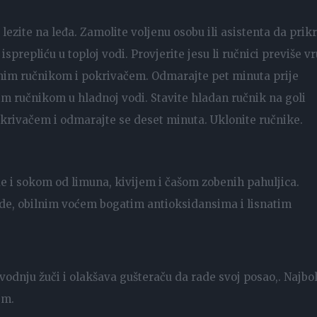
lezite na leđa. Zamolite voljenu osobu ili asistenta da prikr
isprepliću u toploj vodi. Provjerite jesu li ručnici previše vr
 suhim ručnikom i pokrivačem. Odmarajte pet minuta prije
im ručnikom u hladnoj vodi. Stavite hladan ručnik na goli
pokrivačem i odmarajte se deset minuta. Uklonite ručnike.
e i sokom od limuna, kivijem i čašom zobenih pahuljica.
ode, obilnim voćem bogatim antioksidansima i lisnatim
oizvodnju žuči i olakšava gušteraču da rade svoj posao,. Najbol
em.