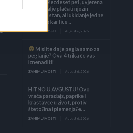
navršila šezdeset pet, uvjerena
da ću i dalje plaćati njezin
luksuzni stan, ali ukidanje jedne
dodatne kartice...
la
ZANIMLJIVOSTI
August 6, 2026
Mislite da je pegla samo za
peglanje? Ova 4 trika će vas
iznenaditi!
ZANIMLJIVOSTI
August 6, 2026
HITNO U AVGUSTU! Ovo
vraća paradajz, paprike i
krastavce u život, protiv
štetočina i plemenjače…
ZANIMLJIVOSTI
August 6, 2026