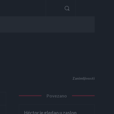
Zanimljivosti
Povezano
Héctor je gledao u zaslon