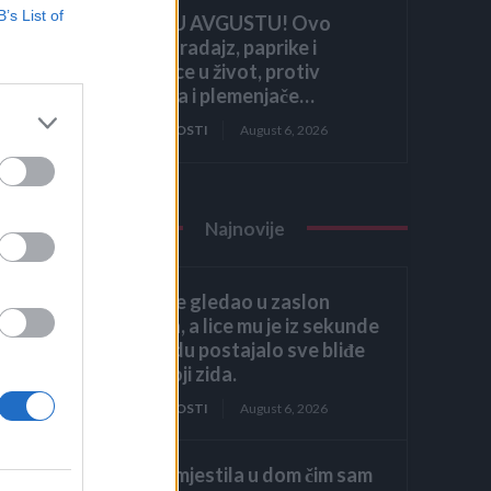
B’s List of
HITNO U AVGUSTU! Ovo
vraća paradajz, paprike i
krastavce u život, protiv
štetočina i plemenjače…
ZANIMLJIVOSTI
August 6, 2026
o
ju
Najnovije
Héctor je gledao u zaslon
om
računala, a lice mu je iz sekunde
kad
u sekundu postajalo sve bliđe
bijeloj boji zida.
em
ZANIMLJIVOSTI
August 6, 2026
Kći me smjestila u dom čim sam
je