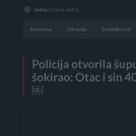
Jedna
Istina.info
Naslovna
Zdravlje
Zanimljivosti
Policija otvorila šupu
šokirao: Otac i sin 4
￼