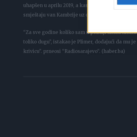
uhapšen u aprilu 2019, a kasnije je optužen zajed
smještaju van Kambrije uz obezbjeđenu pomoć.
“Za sve godine koliko sam u policiji nikad nisam 
toliko dugu”, istakao je Plimer, dodajući da mu j
krivicu”. prneosi “Radiosarajevo“. (haber.ba)