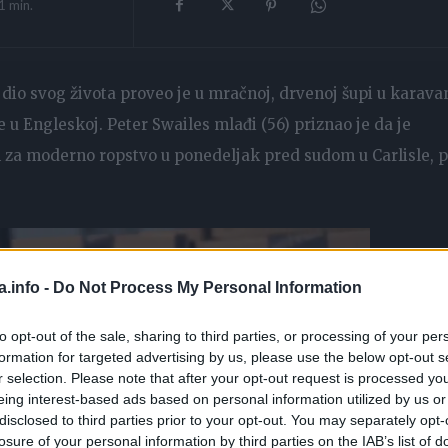
1
min.
 dio svog života proveo je u mračnoj, drvenoj šupi u karava
 u Engleskoj. Peter Swailes mlađi (56) priznao je da je
im za moderno ropstvo u ponedeljak pred sudom u Carlisle, p
a.info -
Do Not Process My Personal Information
to opt-out of the sale, sharing to third parties, or processing of your per
formation for targeted advertising by us, please use the below opt-out s
r selection. Please note that after your opt-out request is processed y
eing interest-based ads based on personal information utilized by us or
disclosed to third parties prior to your opt-out. You may separately opt-
losure of your personal information by third parties on the IAB’s list of