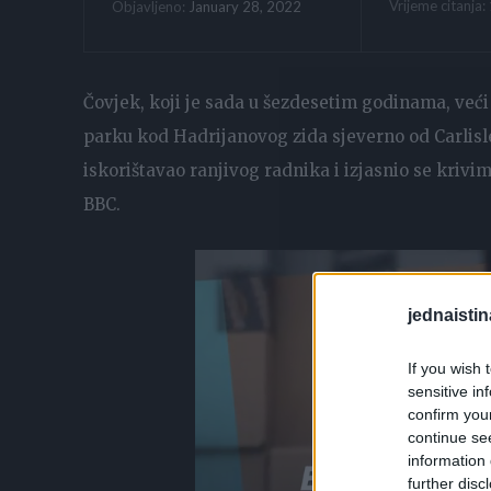
Vrijeme citanja:
January 28, 2022
Objavljeno:
Čovjek, koji je sada u šezdesetim godinama, veći
parku kod Hadrijanovog zida sjeverno od Carlisle
iskorištavao ranjivog radnika i izjasnio se kriv
BBC.
jednaistin
If you wish 
sensitive in
confirm you
continue se
information 
further disc