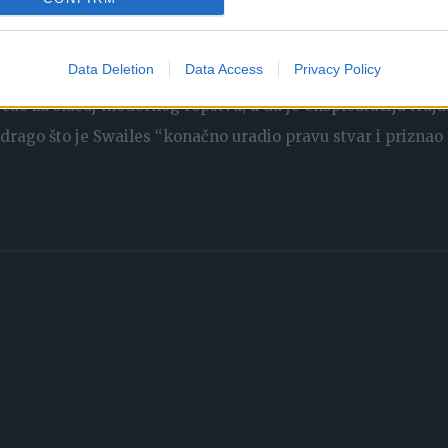
no sa ocem. Žrtva je uvedena u vladin program i sada živi u
Data Deletion
Data Access
Privacy Policy
čuo za slučaj modernog ropstva, a da je eksploatacija traja
e drago što je Swailes “konačno uradio pravu stvar i priznao