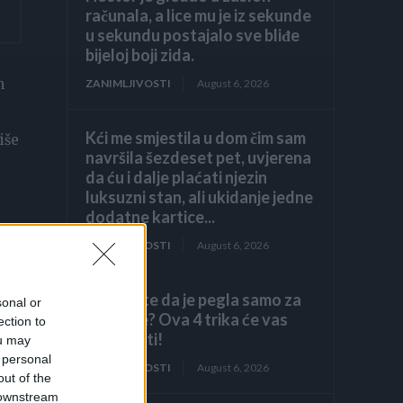
računala, a lice mu je iz sekunde
u sekundu postajalo sve bliđe
bijeloj boji zida.
n
ZANIMLJIVOSTI
August 6, 2026
Kći me smjestila u dom čim sam
iše
navršila šezdeset pet, uvjerena
da ću i dalje plaćati njezin
luksuzni stan, ali ukidanje jedne
dodatne kartice...
ZANIMLJIVOSTI
August 6, 2026
Mislite da je pegla samo za
sonal or
peglanje? Ova 4 trika će vas
ection to
iznenaditi!
ou may
 personal
ZANIMLJIVOSTI
August 6, 2026
out of the
 downstream