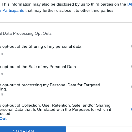
. This information may also be disclosed by us to third parties on the
IA
Participants
that may further disclose it to other third parties.
l Data Processing Opt Outs
o opt-out of the Sharing of my personal data.
stvu zajedno sa svojim ocem Peter Swailes (81), koji je umr
In
a izjasnili da nisu krivi za zavjeru da dogovore ili organizu
loatisali.
o opt-out of the Sale of my Personal Data.
In
na sudu 4. februara radi izricanja kazne. Policija je sa nalog
to opt-out of processing my Personal Data for Targeted
ing.
kad su pronašli zelenu, drvenu šupu. Pokucali su na vrata i 
In
da tu živi već 40 godina. Policija je navela da je šupa “u loš
o opt-out of Collection, Use, Retention, Sale, and/or Sharing
ersonal Data that Is Unrelated with the Purposes for which it
ori i da nema grijanja.
lected.
Out
 farmama i da su mu plaćali 10 funti dnevno. Swailes mlađi 
CONFIRM