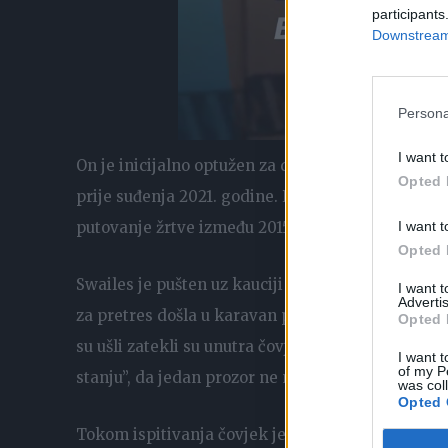
participants
Downstream 
Persona
I want t
On je inicijalno optužen za držanje čovjeka u rop
Opted 
prije suđenja 2021. godine. Prethodno su se obojic
putovanje žrtve između 2015-2019. kako bi ga eksp
I want t
Opted 
Swailes je pušten uz kauciji i treba da se pojavi 
I want 
Advertis
za pretres došla u karavan park 3. oktobra 2018, 
Opted 
su ušli zatekli su unutra čovjeka koji im je rekao 
I want t
of my P
stanju”, da jedan prozor ne može da se skroz zatv
was col
Opted 
Tokom ispitivanja čovjek je rekao da je radio na