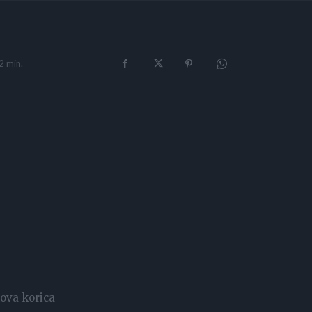
2
min.
nova korica