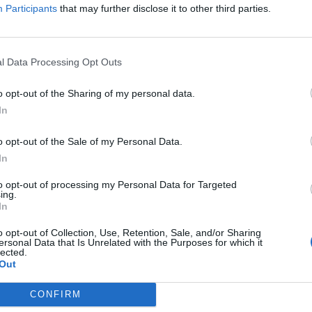
Participants
that may further disclose it to other third parties.
im ukusom tako i izgledom, a to je usta i nazovit ćete ga ‘l
l Data Processing Opt Outs
 prijestolje u srca onih koji vole desert od krem-karamele,
o opt-out of the Sharing of my personal data.
praviti rođendanske torte na svom prijestolju! Miris naran
In
apravite dva odvojena recepta, prvo pripremite krem ​​
o opt-out of the Sale of my Personal Data.
In
to opt-out of processing my Personal Data for Targeted
ing.
In
ti.
alo tople vode, pa pustite da nadođe.
o opt-out of Collection, Use, Retention, Sale, and/or Sharing
ersonal Data that Is Unrelated with the Purposes for which it
lected.
Out
oricu limuna, vanilijin šećer, malo soli, te dodajte mlak,
CONFIRM