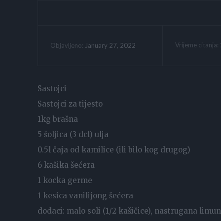
Vrijeme citanja:
January 27, 2022
Objavljeno:
Sastojci
Sastojci za tijesto
1kg brašna
5 šoljica (3 dcl) ulja
0.5l čaja od kamilice (ili bilo kog drugog)
6 kašika šećera
1 kocka germe
1 kesica vanilijong šećera
dodaci: malo soli (1/2 kašičice), nastrugana limu