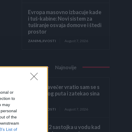
Evropa masovno izbacuje kade
i tuš-kabine: Novi sistem za
tuširanje osvaja domove i štedi
prostor
ZANIMLJIVOSTI
August 7, 2026
Najnovije
Kasno navečer vratio sam se s
sonal or
poslovnog puta i zatekao sina
ection to
kako
ou may
ZANIMLJIVOSTI
August 7, 2026
 personal
out of the
 downstream
Dodajte 2 sastojka u vodu kad
B’s List of