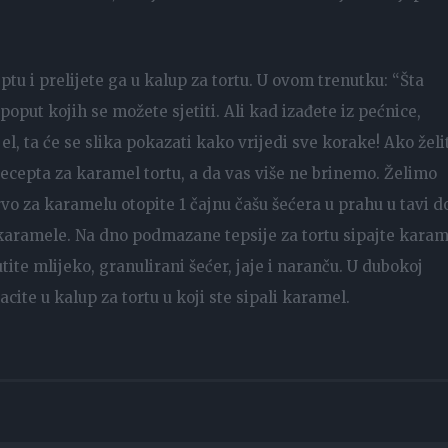
u i prelijete ga u kalup za tortu. U ovom trenutku: “Šta
poput kojih se možete sjetiti. Ali kad izađete iz pećnice,
el, ta će se slika pokazati kako vrijedi sve korake! Ako želi
recepta za karamel tortu, a da vas više ne brinemo. Želimo
o za karamelu otopite 1 čajnu čašu šećera u prahu u tavi d
u karamele. Na dno podmazane tepsije za tortu sipajte karam
ite mlijeko, granulirani šećer, jaje i naranču. U dubokoj
cite u kalup za tortu u koji ste sipali karamel.