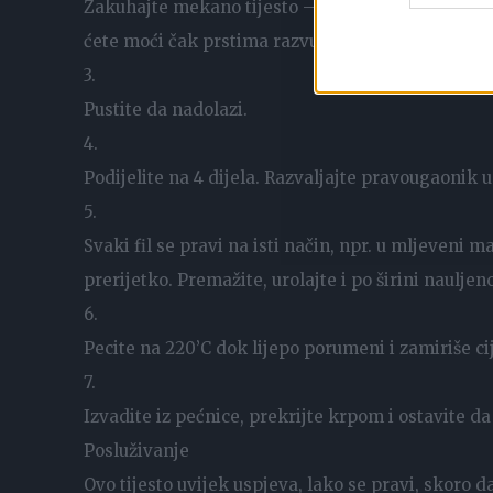
Zakuhajte mekano tijesto – ne brinite, kako bude
ćete moći čak prstima razvući.
3.
Pustite da nadolazi.
4.
Podijelite na 4 dijela. Razvaljajte pravougaonik u 
5.
Svaki fil se pravi na isti način, npr. u mljeveni 
prerijetko. Premažite, urolajte i po širini naulje
6.
Pecite na 220’C dok lijepo porumeni i zamiriše c
7.
Izvadite iz pećnice, prekrijte krpom i ostavite d
Posluživanje
Ovo tijesto uvijek uspjeva, lako se pravi, skoro d