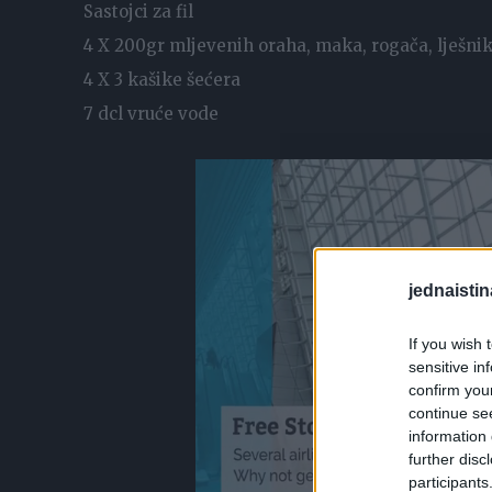
Sastojci za fil
4 X 200gr mljevenih oraha, maka, rogača, lješni
4 X 3 kašike šećera
7 dcl vruće vode
jednaistin
If you wish 
sensitive in
confirm you
continue se
information 
further disc
participants