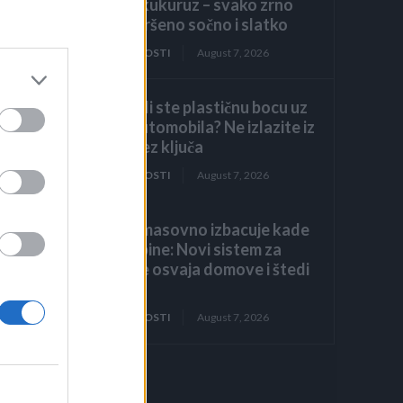
kuhate kukuruz – svako zrno
biće savršeno sočno i slatko
ZANIMLJIVOSTI
August 7, 2026
aži
Primijetili ste plastičnu bocu uz
točak automobila? Ne izlazite iz
dže
vozila bez ključa
ZANIMLJIVOSTI
August 7, 2026
Evropa masovno izbacuje kade
i tuš-kabine: Novi sistem za
tuširanje osvaja domove i štedi
prostor
ZANIMLJIVOSTI
August 7, 2026