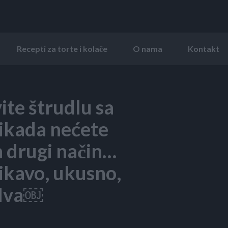
Recepti za torte i kolače
O nama
Kontakt
te štrudlu sa
nikada nećete
an drugi način…
ikavo, ukusno,
, dva￼