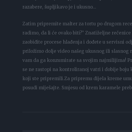
razabere, šupljikavo je i ukusno…
Zatim pripremite malter za tortu po drugom recept
radimo, da li će ovako biti?” Znatiželjne rečenice 
zaobiđite procese hlađenja i dođete u servisni odj
priložimo dolje video našeg ukusnog ili slasnog 
vam da ga konzumirate sa svojim najmilijima! Prv
se ne rastopi na kontroliranoj vatri i dobije boj
koji ste pripremili.Za pripremu dijela kreme umut
posudi miješajte. Smjesu od krem ​​karamele preba