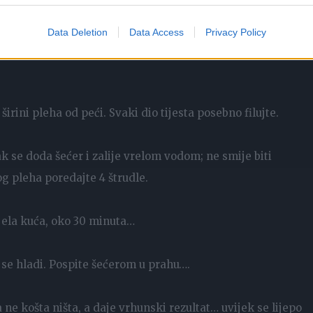
 nadolazilo, dobiće posebnu, podatnu strukturu tijesta, koj
Data Deletion
Data Access
Privacy Policy
širini pleha od peći. Svaki dio tijesta posebno filujte.
mak se doda šećer i zalije vrelom vodom; ne smije biti
nog pleha poredajte 4 štrudle.
ijela kuća, oko 30 minuta…
a se hladi. Pospite šećerom u prahu….
a ne košta ništa, a daje vrhunski rezultat… uvijek se lijepo