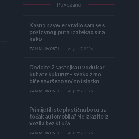
Povezano
Kasno navečer vratio sam se s
poslovnog puta i zatekao sina
kako
ZANIMLJIVOSTI
August 7, 2026
Dodajte 2 sastojka u vodu kad
kuhate kukuruz – svako zrno
biće savršeno sočno i slatko
ZANIMLJIVOSTI
August 7, 2026
Primijetili ste plastičnu bocu uz
točak automobila? Ne izlazite iz
vozila bez ključa
ZANIMLJIVOSTI
August 7, 2026