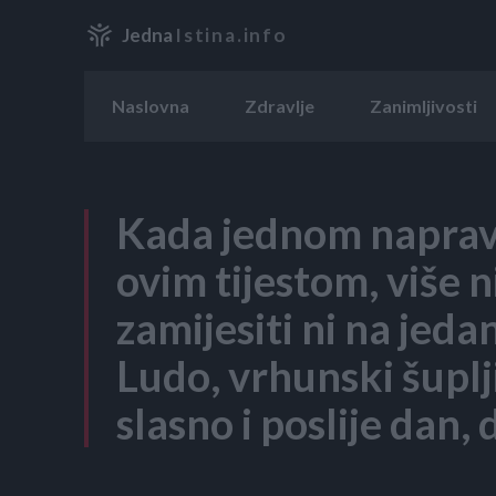
Jedna
Istina.info
Naslovna
Zdravlje
Zanimljivosti
Kada jednom napravi
ovim tijestom, više 
zamijesiti ni na jed
Ludo, vrhunski šuplj
slasno i poslije dan