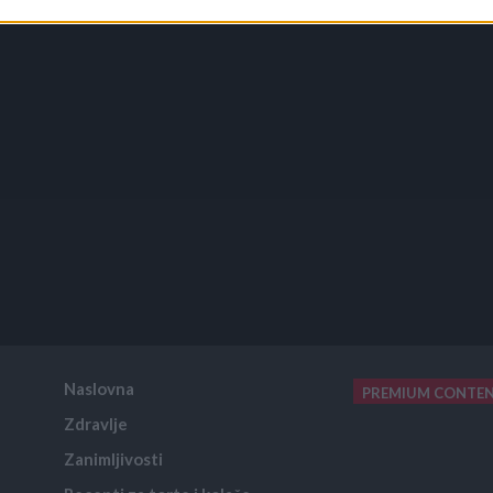
Naslovna
PREMIUM CONTE
Zdravlje
placeholder text
Zanimljivosti