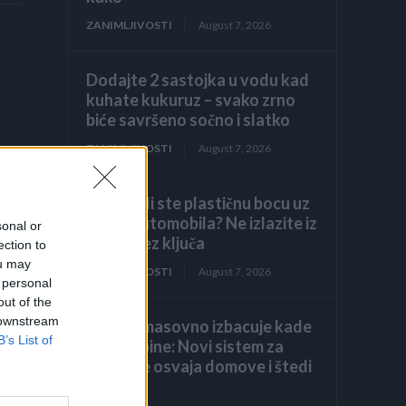
ZANIMLJIVOSTI
August 7, 2026
Dodajte 2 sastojka u vodu kad
kuhate kukuruz – svako zrno
biće savršeno sočno i slatko
ZANIMLJIVOSTI
August 7, 2026
Primijetili ste plastičnu bocu uz
točak automobila? Ne izlazite iz
sonal or
vozila bez ključa
ection to
ou may
ZANIMLJIVOSTI
August 7, 2026
 personal
out of the
 downstream
Evropa masovno izbacuje kade
B’s List of
i tuš-kabine: Novi sistem za
tuširanje osvaja domove i štedi
prostor