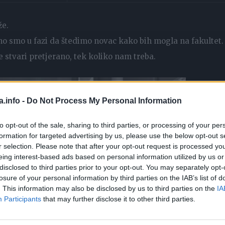
že.
utno smo u fazi da štedimo novac kako bih mogla na fakultet.
 stvari pretjerano, tek koliko nam treba.
a.info -
Do Not Process My Personal Information
to opt-out of the sale, sharing to third parties, or processing of your per
formation for targeted advertising by us, please use the below opt-out s
r selection. Please note that after your opt-out request is processed y
eing interest-based ads based on personal information utilized by us or
disclosed to third parties prior to your opt-out. You may separately opt-
losure of your personal information by third parties on the IAB’s list of
. This information may also be disclosed by us to third parties on the
IA
Participants
that may further disclose it to other third parties.