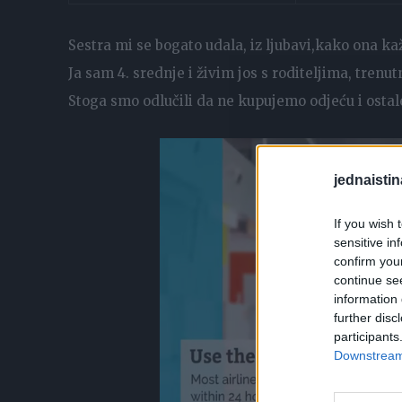
Sestra mi se bogato udala, iz ljubavi,kako ona ka
Ja sam 4. srednje i živim jos s roditeljima, tren
Stoga smo odlučili da ne kupujemo odjeću i ostale
jednaistin
If you wish 
sensitive in
confirm you
continue se
information 
further disc
participants
Downstream 