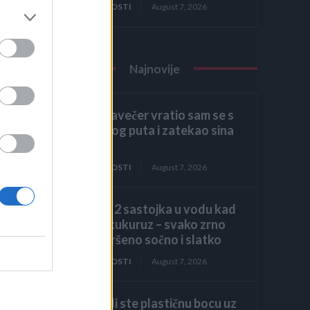
ZANIMLJIVOSTI
August 7, 2026
 iz
Najnovije
Kasno navečer vratio sam se s
poslovnog puta i zatekao sina
kako
.
ZANIMLJIVOSTI
August 7, 2026
Dodajte 2 sastojka u vodu kad
kuhate kukuruz – svako zrno
biće savršeno sočno i slatko
ZANIMLJIVOSTI
August 7, 2026
Primijetili ste plastičnu bocu uz