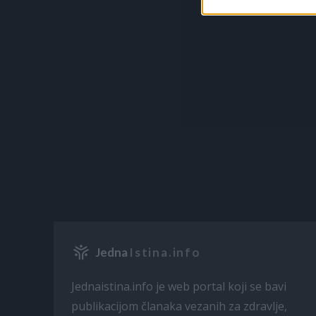
Jedna
Istina.info
Jednaistina.info je web portal koji se bavi
publikacijom članaka vezanih za zdravlje,