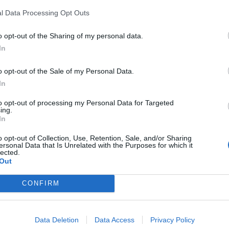
l Data Processing Opt Outs
o opt-out of the Sharing of my personal data.
rpicama. Nedavno nas je zvala da si dođemo izabrati odjeću
In
o opt-out of the Sale of my Personal Data.
In
utom, a kada smo došli zatekao nas je prizor ormara punog
to opt-out of processing my Personal Data for Targeted
ing.
In
 doći, jer nam je trebalo 3 sata, a ona nema toliko vremena
o opt-out of Collection, Use, Retention, Sale, and/or Sharing
Dotakla je dno dna, a misli da je na vrhu.
ersonal Data that Is Unrelated with the Purposes for which it
lected.
Out
CONFIRM
Data Deletion
Data Access
Privacy Policy