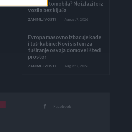
točak automobila? Ne izlazite iz
vozila bez ključa
ZANIMLJIVOSTI
August 7, 2026
Evropa masovno izbacuje kade
i tuš-kabine: Novi sistem za
tuširanje osvaja domove i štedi
prostor
ZANIMLJIVOSTI
August 7, 2026
NT
Facebook