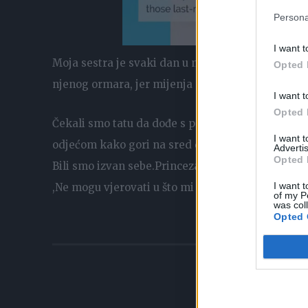
Persona
I want t
Moja sestra je svaki dan u novim dizajnerskim k
Opted 
njenog ormara, jer mijenja svu garderobu.
I want t
Opted 
Čekali smo tatu da dođe s posla da možemo ici a
I want 
odjećom kako gori na sred dvorišta.
Advertis
Opted 
Bili smo izvan sebe.Princeza je mislila da nećemo
I want t
,Ne mogu vjerovati u što mi se sestra pretvorila. 
of my P
was col
Opted 