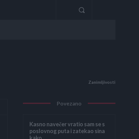
Zanimljivosti
Povezano
Kasno navečer vratio sam se s
poslovnog puta i zatekao sina
kako