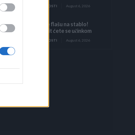
ZANIMLJIVOSTI
August 6, 2026
Objesite flašu na stablo!
Iznenadit ćete se učinkom
ZANIMLJIVOSTI
August 6, 2026
.
ada