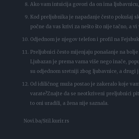
Ako vam intuicija govori da on ima ljubavnicu,
Kod preljubnika je napadanje često pokušaj sk
počne da vas krivi za nešto što nije tačno, a v
Odjednom je njegov telefon i profil na Fejsbu
Preljubnici često mijenjaju ponašanje na bolje 
Ljubazan je prema vama više nego inače, popu
su odjednom sretniji zbog ljubavnice, a drugi je
Od idiličnog muža postao je zakeralo koje vam
varate?Znajte da se neotkriveni preljubnici pit
to oni uradili, a žena nije saznala.
Novi.ba/Stil.kurir.rs