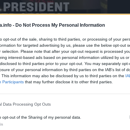
a.info -
Do Not Process My Personal Information
to opt-out of the sale, sharing to third parties, or processing of your per
to previde očigledne znake upozorenja, jer ih podsvjesno
formation for targeted advertising by us, please use the below opt-out s
r selection. Please note that after your opt-out request is processed y
eing interest-based ads based on personal information utilized by us or
disclosed to third parties prior to your opt-out. You may separately opt-
est šalje ili iznenadne promjene u ponašanju partnera, ali i
losure of your personal information by third parties on the IAB’s list of
. This information may also be disclosed by us to third parties on the
IA
 Dejli mejl.
Participants
that may further disclose it to other third parties.
odnosu na početak veze, jer godinama ljubav postaje mirnija
kojih lako možete zaključiti da mu više niste jedina.
l Data Processing Opt Outs
o opt-out of the Sharing of my personal data.
eći:
In