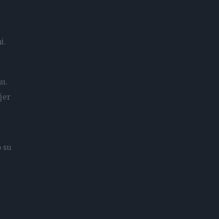
i.
nu.
jer
o su