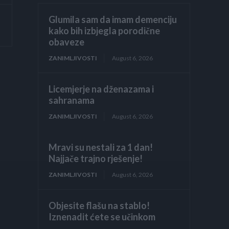
Glumila sam da imam demenciju
kako bih izbjegla porodične
obaveze
ZANIMLJIVOSTI
August 6, 2026
Licemjerje na dženazama i
sahranama
ZANIMLJIVOSTI
August 6, 2026
Mravi su nestali za 1 dan!
Najjače trajno rješenje!
ZANIMLJIVOSTI
August 6, 2026
Objesite flašu na stablo!
Iznenadit ćete se učinkom