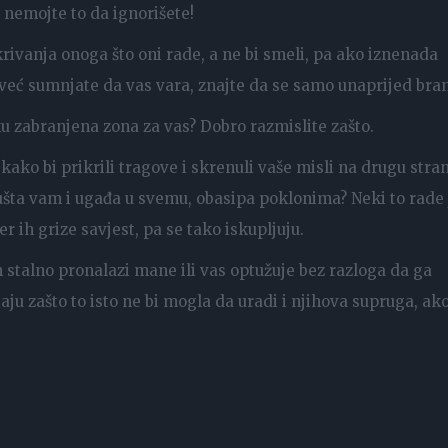
 nemojte to da ignorišete!
rivanja onoga što oni rade, a ne bi smeli, pa ako iznenada
i već sumnjate da vas vara, znajte da se samo unaprijed bran
ku zabranjena zona za vas? Dobro razmislite zašto.
kako bi prikrili tragove i skrenuli vaše misli na drugu stra
šta vam i ugađa u svemu, obasipa poklonima? Neki to rade 
r ih grize savjest, pa se tako iskupljuju.
 stalno pronalazi mane ili vas optužuje bez razloga da ga
aju zašto to isto ne bi mogla da uradi i njihova supruga, ak