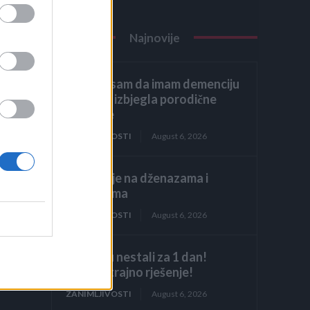
Najnovije
mogu
Glumila sam da imam demenciju
kako bih izbjegla porodične
u
obaveze
ZANIMLJIVOSTI
August 6, 2026
Licemjerje na dženazama i
sahranama
ZANIMLJIVOSTI
August 6, 2026
Mravi su nestali za 1 dan!
Najjače trajno rješenje!
ZANIMLJIVOSTI
August 6, 2026