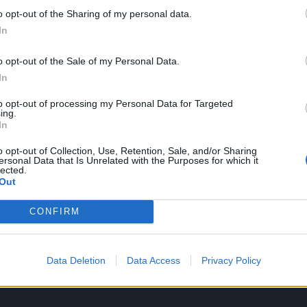
o opt-out of the Sharing of my personal data.
In
lu često objavljuje video snimke sa savetima kako ljudi 
o opt-out of the Sale of my Personal Data.
namirnice.
In
to opt-out of processing my Personal Data for Targeted
tioca koji se požalio da se luk pokvari za manje od nedelj
ing.
In
o opt-out of Collection, Use, Retention, Sale, and/or Sharing
ersonal Data that Is Unrelated with the Purposes for which it
vite direktno sa polja. Ali od novembra do sredine aprila
lected.
Out
de. Ponekad se luk skladišti i do godinu dana u posebnim
te se kako on može da ostane svež? Tajna je u protoku
CONFIRM
ljude, prenosi telegraf.
Data Deletion
Data Access
Privacy Policy
luk, frižider.