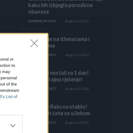
kako bih izbjegla porodične
obaveze
ZANIMLJIVOSTI
August 6, 2026
Licemjerje na dženazama i
sahranama
ZANIMLJIVOSTI
August 6, 2026
sonal or
ection to
ou may
Mravi su nestali za 1 dan!
 personal
Najjače trajno rješenje!
out of the
ZANIMLJIVOSTI
August 6, 2026
 downstream
B’s List of
Objesite flašu na stablo!
Iznenadit ćete se učinkom
ZANIMLJIVOSTI
August 6, 2026