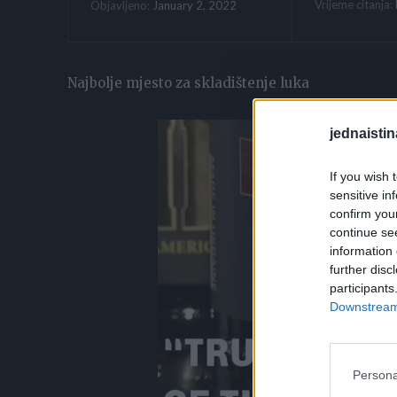
Vrijeme citanja:
January 2, 2022
Objavljeno:
Najbolje mjesto za skladištenje luka
jednaistin
If you wish 
sensitive in
confirm you
continue se
information 
further disc
participants
Downstream 
Persona