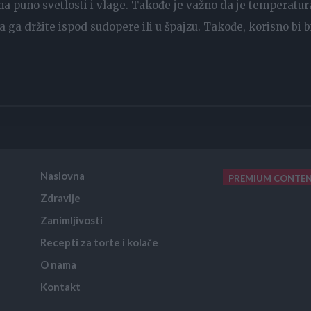
ma puno svetlosti i vlage. Takođe je važno da je temperatur
ga držite ispod sudopere ili u špajzu. Takođe, korisno bi b
Naslovna
PREMIUM CONTE
Zdravlje
placeholder text
Zanimljivosti
Recepti za torte i kolače
O nama
Kontakt