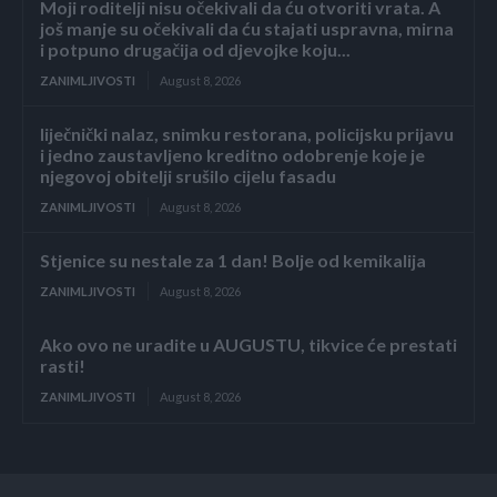
Moji roditelji nisu očekivali da ću otvoriti vrata. A
još manje su očekivali da ću stajati uspravna, mirna
i potpuno drugačija od djevojke koju...
ZANIMLJIVOSTI
August 8, 2026
liječnički nalaz, snimku restorana, policijsku prijavu
i jedno zaustavljeno kreditno odobrenje koje je
njegovoj obitelji srušilo cijelu fasadu
ZANIMLJIVOSTI
August 8, 2026
Stjenice su nestale za 1 dan! Bolje od kemikalija
ZANIMLJIVOSTI
August 8, 2026
Ako ovo ne uradite u AUGUSTU, tikvice će prestati
rasti!
ZANIMLJIVOSTI
August 8, 2026