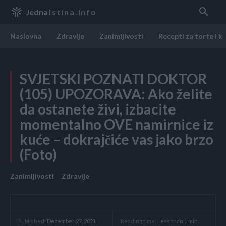
Jedna
Istina.info
Naslovna
Zdravlje
Zanimljivosti
Recepti za torte i k
SVJETSKI POZNATI DOKTOR
(105) UPOZORAVA: Ako želite
da ostanete živi, izbacite
momentaIno OVE namirnice iz
kuće – dokrajčiće vas jako brzo
(Foto)
Zanimljivosti
Zdravlje
Reading time:
Less than 1
min.
Published:
December 27, 2021