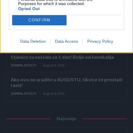
i potpuno drugačija od djevojke koju...
Purposes for which it was collected.
Opted Out
ZANIMLJIVOSTI
August 8, 2026
CONFIRM
liječnički nalaz, snimku restorana, policijsku prijavu
i jedno zaustavljeno kreditno odobrenje koje je
njegovoj obitelji srušilo cijelu fasadu
Data Deletion
Data Access
Privacy Policy
ZANIMLJIVOSTI
August 8, 2026
Stjenice su nestale za 1 dan! Bolje od kemikalija
ZANIMLJIVOSTI
August 8, 2026
Ako ovo ne uradite u AUGUSTU, tikvice će prestati
rasti!
ZANIMLJIVOSTI
August 8, 2026
Najnovije