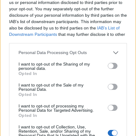
us or personal information disclosed to third parties prior to
On je nutricionista, svije4tski poznati doktor koji je dozivio
your opt-out. You may separately opt-out of the further
disclosure of your personal information by third parties on the
tolike godine samo zahvaljujući kvalitetnoj i redovnoj
IAB’s list of downstream participants. This information may
prehrani ,kako i sam kaze, njegovo ime je sada poznato
also be disclosed by us to third parties on the
IAB’s List of
svima, Rik Grenkland. On je rekao da moraju ljudi izbaciti
Downstream Participants
that may further disclose it to other
neke stvari, kao što je brza hrana, bijelo meso, to jeste pileći
third parties.
file, sirova riba i suši, kao i tartar. Kako su mnogi ostali
Personal Data Processing Opt Outs
iznenađeni on je rekao da sve ove namirnice uticu na
I want to opt-out of the Sharing of my
mortalitet. On sve navedeno ne jede godinama.
personal data.
Opted In
I want to opt-out of the Sale of my
Personal Data.
Opted In
I want to opt-out of processing my
Povezano
Personal Data for Targeted Advertising.
Opted In
Moji roditelji nisu očekivali da ću otvoriti vrata. A
I want to opt-out of Collection, Use,
još manje su očekivali da ću stajati uspravna, mirna
Retention, Sale, and/or Sharing of my
Personal Data that Is Unrelated with the