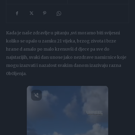
Kada je naše zdravlje u pitanju ,svi moramo biti svijesni
koliko se upalo u zamku 21 vijeka, brzog zivota i brze
hrane d amalo po malo krenuvši d djece pa sve do
najstarijih, svaki dan unose jako nezdrave namirnice koje
mogu izazvati i nazaIost svakim danom izazivaju razna
0b0ljenja.