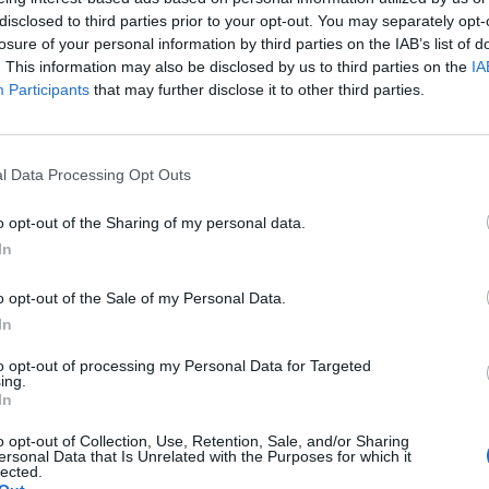
disclosed to third parties prior to your opt-out. You may separately opt-
losure of your personal information by third parties on the IAB’s list of
. This information may also be disclosed by us to third parties on the
IA
Participants
that may further disclose it to other third parties.
Manje od 1
min.
l Data Processing Opt Outs
o opt-out of the Sharing of my personal data.
In
samo da otvorite internet portal i da tamo nađete na stotinu
sti u današnje vreme su doživele samo takvu ekspanziju da
o opt-out of the Sale of my Personal Data.
 je samo da se pogleda korona virus, koja je toliko puta muti
In
osimptomi i kako se zaštititi od iste.
to opt-out of processing my Personal Data for Targeted
ing.
In
o opt-out of Collection, Use, Retention, Sale, and/or Sharing
ersonal Data that Is Unrelated with the Purposes for which it
lected.