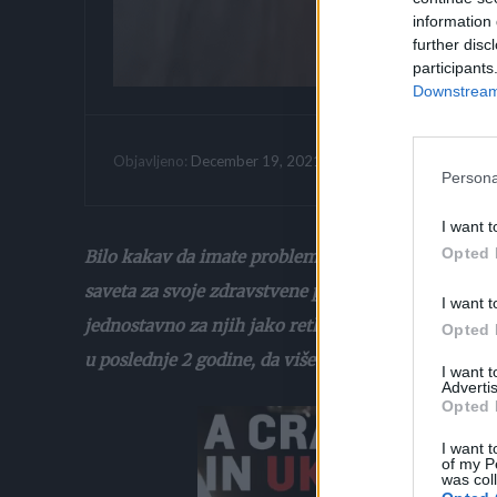
information 
further disc
participants
Downstream 
Vrijeme citanja:
December 19, 2021
Objavljeno:
Persona
I want t
Opted 
Bilo kakav da imate problem u životu, dovoljno je 
saveta za svoje zdravstvene probleme. Mnoge bole
I want t
jednostavno za njih jako retko ima leka, a dovoljno
Opted 
u poslednje 2 godine, da više i ne znamo koji su to 
I want 
Advertis
Opted 
I want t
of my P
was col