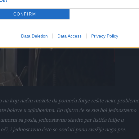
Out
CONFIRM
Data Deletion
Data Access
Privacy Policy
o na koji način možete da pomoću folije rešite neke probleme
te bolove u zglobovima. Do ujutro će se sva bol jednostavno
 umorni sa posla, jednostavno stavite par listića folije u
oči, i jednostavno ćete se osećati puno svežije nego pre.