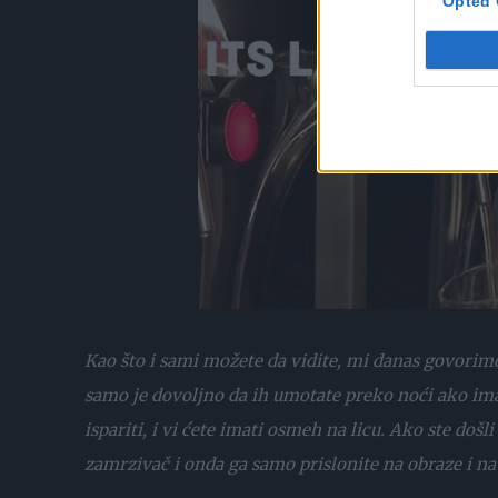
Opted 
Kao što i sami možete da vidite, mi danas govorim
samo je dovoljno da ih umotate preko noći ako ima
ispariti, i vi ćete imati osmeh na licu. Ako ste došli
zamrzivač i onda ga samo prislonite na obraze i na 