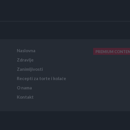
Naslovna
PREMIUM CONTE
Zdravlje
placeholder text
Zanimljivosti
Recepti za torte i kolače
O nama
Kontakt