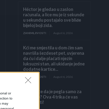
Héctor je gledao u zaslon
računala, a lice mu je iz sekunde
u sekundu postajalo sve bliđe
bijeloj boji zida.
ZANIMLJIVOSTI
August 6, 2026
Kći me smjestila u dom čim sam
navršila šezdeset pet, uvjerena
da ću i dalje plaćati njezin
luksuzni stan, ali ukidanje jedne
dodatne kartice...
ZANIMLJIVOSTI
August 6, 2026
Mislite da je pegla samo za
sonal or
peglanje? Ova 4 trika će vas
ection to
iznenaditi!
ou may
 personal