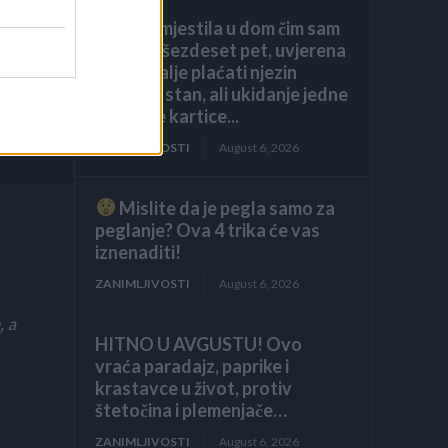
Kći me smjestila u dom čim sam
navršila šezdeset pet, uvjerena
da ću i dalje plaćati njezin
luksuzni stan, ali ukidanje jedne
dodatne kartice...
ZANIMLJIVOSTI
August 6, 2026
Mislite da je pegla samo za
peglanje? Ova 4 trika će vas
iznenaditi!
ZANIMLJIVOSTI
August 6, 2026
, a
HITNO U AVGUSTU! Ovo
vraća paradajz, paprike i
krastavce u život, protiv
štetočina i plemenjače…
ZANIMLJIVOSTI
August 6, 2026