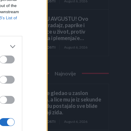
ZANIMLJIVOSTI
August 6, 2026
out of the
 downstream
HITNO U AVGUSTU! Ovo
B’s List of
vraća paradajz, paprike i
krastavce u život, protiv
štetočina i plemenjače…
ZANIMLJIVOSTI
August 6, 2026
Najnovije
rala
Héctor je gledao u zaslon
računala, a lice mu je iz sekunde
u sekundu postajalo sve bliđe
bijeloj boji zida.
ZANIMLJIVOSTI
August 6, 2026