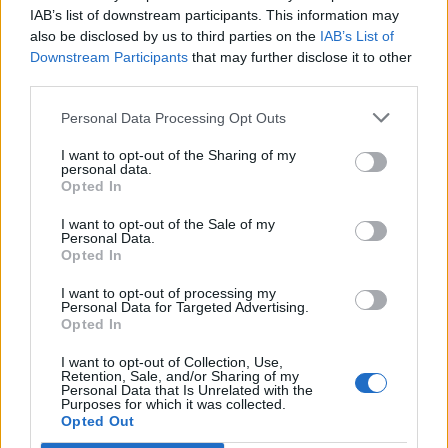
IAB’s list of downstream participants. This information may
manje kalorija. Neke znanstvene studije pokazale su da
also be disclosed by us to third parties on the
IAB’s List of
određeni probiotici u kiselom kupusu smanjuju količinu
Downstream Participants
that may further disclose it to other
masti koju tijelo apsorbira kroz hranu.
third parties.
Personal Data Processing Opt Outs
Jača kosti
I want to opt-out of the Sharing of my
personal data.
Vitamin K2 u kiselom kupusu igra važnu ulogu u očuvanju
Opted In
zdravlja kostiju. Preciznije, vitamin K2 aktivira dva
I want to opt-out of the Sale of my
proteina koja se vežu za kalcij, glavni mineral koji se nalazi
Personal Data.
Opted In
u kostima, a jedno istraživanje dokazalo je da ovaj vitamin
smanjuje rizik od prijeloma kralježnice, kuka i fraktura
I want to opt-out of processing my
Personal Data for Targeted Advertising.
ostalih kostiju za 60 do 81 posto.
Opted In
I want to opt-out of Collection, Use,
Kako se kiseli kupus kod kuće?
Retention, Sale, and/or Sharing of my
Personal Data that Is Unrelated with the
Purposes for which it was collected.
Prije kiseljenja kupusa potrebno je uzgojiti ili kupiti
Opted Out
kvalitetne glavice kupusa. Pazite da su plosnate (ako ga