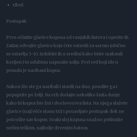
ribež
Postupak:
Prvo očistite glavice kupusa od vanjskih listova i operite ih.
Zatim odvojite glavice koje ćete ostaviti za sarmu (obično
se ostavlja 3-6). Izdubite ih u sredini kako biste maknuli
korijen i tu udubinu napunite solju. Prvi red koji ide u
posudu je naribani kupus.
Nakon što ste ga naribali i stavili na dno, posolite ga i
popaprite po želji. Na vrh dodajte nekoliko šnita dunje
kako bi kupus bio žut i dva lovorova lista. Na njega slažete
glavice (najčešće stanu tri) i ponavljate postupak dok ne
potrošite sav kupus. Svaki sloj kupusa snažno pritisnite
nečim teškim, najbolje drvenim batom.