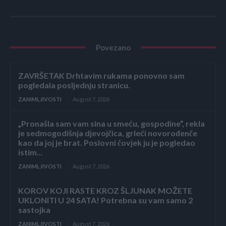
Povezano
ZAVRŠETAK Drhtavim rukama ponovno sam
pogledala posljednju stranicu.
ZANIMLJIVOSTI
August 7, 2026
„Pronašla sam vam sina u smeću, gospodine“, rekla
je sedmogodišnja djevojčica, grleći novorođenče
kao da joj je brat. Poslovni čovjek ju je pogledao
istim...
ZANIMLJIVOSTI
August 7, 2026
KOROV KOJI RASTE KROZ ŠLJUNAK MOŽETE
UKLONITI U 24 SATA! Potrebna su vam samo 2
sastojka
ZANIMLJIVOSTI
August 7, 2026