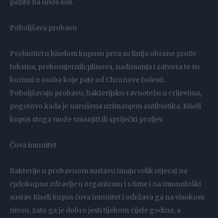
pazite na unos soli.
Poboljšava probavu
Probiotici u kiselom kupusu prva su linija obrane protiv
toksina, prekomjernih plinova, nadimanja i zatvora te su
korisni u osoba koje pate od Chronove bolesti.
Poboljšavaju probavu, bakterijsku ravnotežu u crijevima,
pogotovo kada je narušena uzimanjem antibiotika. Kiseli
kupus stoga može smanjiti ili spriječiti proljev.
Čuva imunitet
Bakterije u probavnom sustavu imaju velik utjecaj na
cjelokupno zdravlje u organizmu i s time i na imunološki
sustav. Kiseli kupus čuva imunitet i održava ga na visokom
nivou, zato ga je dobro jesti tijekom cijele godine, a