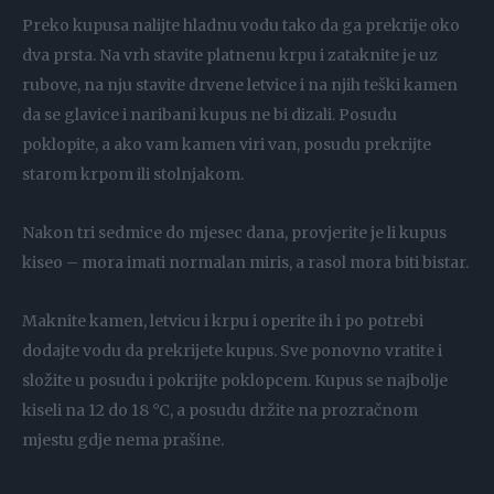
Preko kupusa nalijte hladnu vodu tako da ga prekrije oko
dva prsta. Na vrh stavite platnenu krpu i zataknite je uz
rubove, na nju stavite drvene letvice i na njih teški kamen
da se glavice i naribani kupus ne bi dizali. Posudu
poklopite, a ako vam kamen viri van, posudu prekrijte
starom krpom ili stolnjakom.
Nakon tri sedmice do mjesec dana, provjerite je li kupus
kiseo – mora imati normalan miris, a rasol mora biti bistar.
Maknite kamen, letvicu i krpu i operite ih i po potrebi
dodajte vodu da prekrijete kupus. Sve ponovno vratite i
složite u posudu i pokrijte poklopcem. Kupus se najbolje
kiseli na 12 do 18 °C, a posudu držite na prozračnom
mjestu gdje nema prašine.