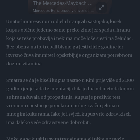
!
The Mercedes-Maybach V12 Edition - Where Legacy Meets Design And Craftsmanship - Mercedes-Maybach S 680
Parkour P
That’s Mylo, the dog who actually surfs. This little guy even dances when he wants to get on the water! Surf dogs like Mylo train gradually, starting on the sand as puppies before hitting the ocean. Hawaii is one of the few places where dog surfing is a full-on culture. Proof that the wave is better when shared!
Mercedes‑Benz proudly unveils the Mercedes-Maybach V12 Edition, a testament to the brand's enduring legacy of luxury, innovation and craftsmanship. This S‑Class edition, limited to just 50 cars, celebrates the tradition of V12 engines that have been synonymous with Maybach since the early 20th century. The Mercedes‑Maybach V12 Edition brings this tradition right up to date, offering bespoke design elements through the MANUFAKTUR program, where craftsmanship meets perfection. The model was unveiled to VIP customers and press on 23 September 2025 at the historic Fort Michelangelo in Civitavecchia, Italy.
DO NOT TRY Huge 10m Sandpit drop... Enea achieved a Swiss record with this 1
DO NOT TRY Kayaker disappears into rushing wate
Unatoč impresivnom udjelu hranjivih sastojaka, kiseli
kupus obično jedemo samo preko zime jer spada u hranu
koja se teže probavlja i nekima može loše sjesti na želudac.
Bez obzira na to, trebali bismo ga jesti cijele godine jer
izvrsno čuva imunitet i opskrbljuje organizam potrebnom
dozom vitamina.
Smatra se da je kiseli kupus nastao u Kini prije više od 2.000
godina jer je tada fermentacija bila jedna od metoda kojom
se hrana čuvala od propadanja. Kupus je preživio test
vremena i postao je popularan prilog i začin jelima u
mnogim kulturama. Iako je i svježi kupus vrlo zdrav, kiseli
ima daleko veće zdravstvene dobrobiti.
Može ga se kupiti u svim trgovinama, ali ništa ne može