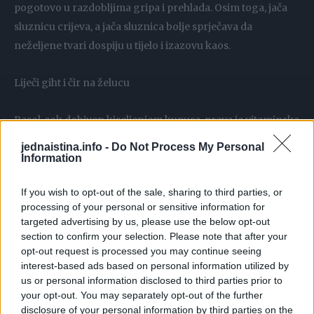
pogotovo u razdobljima gripa i prehlada. Osim toga, jača
sluznicu crijeva, a jača sluznica bolje sprječava da
neželjene tvari dospiju u tijelo i izazovu kaos.
Liječi giht i čir na želucu
Rasol, sok dobiven kiseljenjem kupusa, prava je vitaminska
bomba koja može pomoći u liječenju gihta, astme, reume i
jednaistina.info -
Do Not Process My Personal
mnogih probavnih problema. Osim toga, od njega je koža
Information
čišća, a liječi i mamurluk.
If you wish to opt-out of the sale, sharing to third parties, or
processing of your personal or sensitive information for
Pomaže u mršavljenju
targeted advertising by us, please use the below opt-out
section to confirm your selection. Please note that after your
100 grama kiselog kupusa ima samo 18,6 kalorija što ga
opt-out request is processed you may continue seeing
interest-based ads based on personal information utilized by
čini idealnom namirnicom za one koji žele smršavjeti.
us or personal information disclosed to third parties prior to
Kiseli kupus bogat je vlaknima, a takva hrana nas duže drži
your opt-out. You may separately opt-out of the further
sitima, zbog čega kroz dan manje jedemo i tako unosimo
disclosure of your personal information by third parties on the