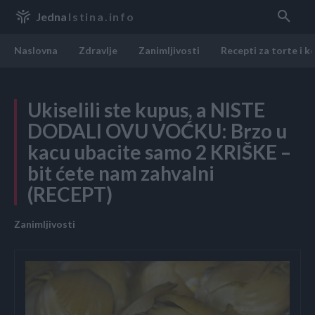
Jedna
Istina.info
Naslovna
Zdravlje
Zanimljivosti
Recepti za torte i k
Ukiselili ste kupus, a NISTE
DODALI OVU VOĆKU: Brzo u
kacu ubacite samo 2 KRIŠKE –
bit ćete nam zahvalni
(RECEPT)
Zanimljivosti