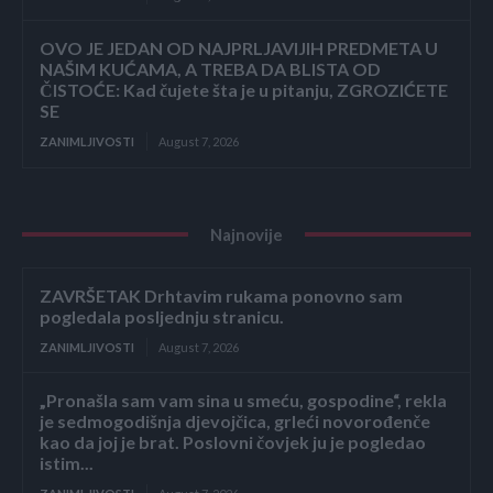
OVO JE JEDAN OD NAJPRLJAVIJIH PREDMETA U
NAŠIM KUĆAMA, A TREBA DA BLISTA OD
ČISTOĆE: Kad čujete šta je u pitanju, ZGROZIĆETE
SE
ZANIMLJIVOSTI
August 7, 2026
Najnovije
ZAVRŠETAK Drhtavim rukama ponovno sam
pogledala posljednju stranicu.
ZANIMLJIVOSTI
August 7, 2026
„Pronašla sam vam sina u smeću, gospodine“, rekla
je sedmogodišnja djevojčica, grleći novorođenče
kao da joj je brat. Poslovni čovjek ju je pogledao
istim...