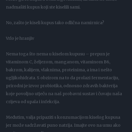
nadmašiti kupus koji ste kiselili sami.
No, zašto je kiseli kupus tako odlična namirnica?
Vrlo je hranjiv
Nema toga što nema u kiselom kupusu – prepun je
vitaminom C, željezom, manganom, vitaminom B6,
bakrom, kalijem, vlaknima, proteinima, a ima i nešto
ugljikohidrata. S obzirom na to da prolazi fermentaciju,
prirodni je izvor probiotika, odnosno zdravih bakterija
koje povoljno utječu na naš probavni sustav i čuvaju naša
crijeva od upala i infekcija.
Međutim, valja pripaziti s konzumacijom kiselog kupusa
jer može sadržavati puno natrija. Imajte ovo na umu ako