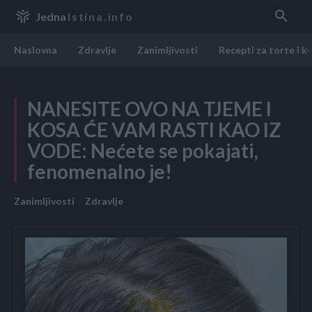
Jedna
Istina.info
Naslovna
Zdravlje
Zanimljivosti
Recepti za torte i k
NANESITE OVO NA TJEME I
KOSA ĆE VAM RASTI KAO IZ
VODE: Nećete se pokajati,
fenomenalno je!
Zanimljivosti
Zdravlje