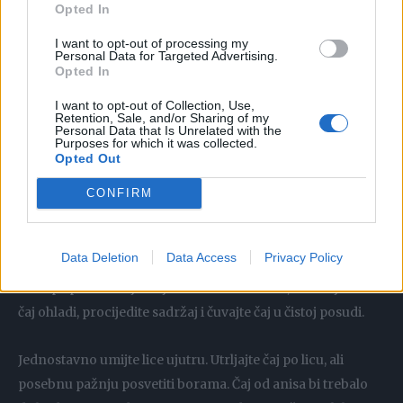
Opted In
I want to opt-out of processing my
Radi se o fenomenalnom anisu, a recept je veoma
Personal Data for Targeted Advertising.
Opted In
jednostavno pripremiti.
I want to opt-out of Collection, Use,
Retention, Sale, and/or Sharing of my
SASTOJCI;
Personal Data that Is Unrelated with the
Purposes for which it was collected.
Opted Out
Jedna šolja vode
Pregršt sjemena anis
CONFIRM
Mali lonac
PRIPREMANJE:
Data Deletion
Data Access
Privacy Policy
Prvo pripremiti čaj od sjemena anisa. Zatim, sačekajte da se
čaj ohladi, procijedite sadržaj i čuvajte čaj u čistoj posudi.
Jednostavno umijte lice ujutru. Utrljajte čaj po licu, ali
posebnu pažnju posvetiti borama. Čaj od anisa ​​bi trebalo