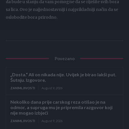
da bude u stanju da vam pomogne da se riješite svih bora
sa lica. Ovo je najjednostavniji i najprikladniji način da se
oslobodite bora prirodno.
Povezano
„Dosta.“ Ali on nikada nije. Uvijek je birao lakši put.
Šutnju. Izgovore.
ZANIMLJIVOSTI
August 9, 2026
Nekoliko dana prije carskog reza otišao je na
odmor, a supruga mu je pripremila razgovor koji
nije mogao izbjeći
ZANIMLJIVOSTI
August 9, 2026