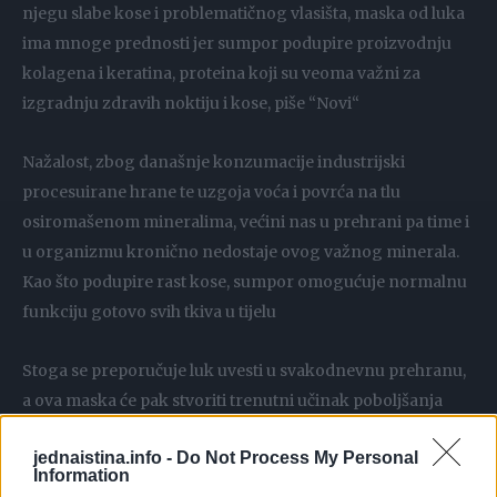
njegu slabe kose i problematičnog vlasišta, maska od luka
ima mnoge prednosti jer sumpor podupire proizvodnju
kolagena i keratina, proteina koji su veoma važni za
izgradnju zdravih noktiju i kose, piše “Novi“
Nažalost, zbog današnje konzumacije industrijski
procesuirane hrane te uzgoja voća i povrća na tlu
osiromašenom mineralima, većini nas u prehrani pa time i
u organizmu kronično nedostaje ovog važnog minerala.
Kao što podupire rast kose, sumpor omogućuje normalnu
funkciju gotovo svih tkiva u tijelu
Stoga se preporučuje luk uvesti u svakodnevnu prehranu,
a ova maska će pak stvoriti trenutni učinak poboljšanja
strukture tvoje kose.
jednaistina.info -
Do Not Process My Personal
Information
Priprema maske od luka