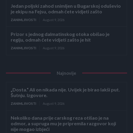
Jedan poljski zahod snimljen u Bugarskoj oduševio
je ekipu na Fejsu, odmah ćete vidjeti zašto
ZANIMLJIVOSTI
August 9, 2026
Prizor s jednog dalmatinskog otoka obišao je
regiju, odmah ćete vidjeti zašto je hit
ZANIMLJIVOSTI
August 9, 2026
Najnovije
„Dosta.“ Ali on nikada nije. Uvijek je birao lakši put.
Šutnju. Izgovore.
ZANIMLJIVOSTI
August 9, 2026
Nekoliko dana prije carskog reza otišao je na
odmor, a supruga mu je pripremila razgovor koji
nije mogao izbjeći