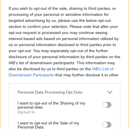
If you wish to opt-out of the sale, sharing to third parties, or
Potrebno je oguliti luk, narezati na četiri komada i
processing of your personal or sensitive information for
targeted advertising by us, please use the below opt-out
izmiksati u blenderu ili obraditi u sokovniku. Sok od luka
section to confirm your selection. Please note that after your
procijedi kroz gazu ili neku drugu pamučnu krpicu te uz
opt-out request is processed you may continue seeing
pomoć blazinica ili kista za nanošenje boje za kosu nanesi
interest-based ads based on personal information utilized by
na vlasište. Masku je najbolje držati sat vremena i isprati
us or personal information disclosed to third parties prior to
your opt-out. You may separately opt-out of the further
blagim šamponom.
disclosure of your personal information by third parties on the
IAB’s list of downstream participants. This information may
Mnogi korisnici Instagrama koriste ovu masku.
also be disclosed by us to third parties on the
IAB’s List of
Downstream Participants
that may further disclose it to other
third parties.
Pojava bora na licu je neminovnost koja nas sve čeka.
Personal Data Processing Opt Outs
Srećom, postoji način kako da na prirodan način
I want to opt-out of the Sharing of my
poboljšate zdravlje svoje kože. Naime, ovaj začin smanjuje
personal data.
Opted In
vidljivost finih linija i bora i privremeno pauzira proces
starenja. U većini slučajeva, bore će biti eliminisane za
I want to opt-out of the Sale of my
Personal Data.
manje od nedjelju dana, piše “Novi.ba“…