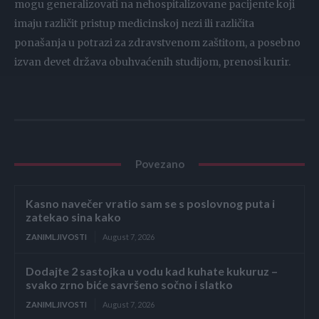
mogu generalizovati na nehospitalizovane pacijente koji
imaju različit pristup medicinskoj nezi ili različita
ponašanja u potrazi za zdravstvenom zaštitom, a posebno
izvan devet država obuhvaćenih studijom, prenosi kurir.
Povezano
Kasno navečer vratio sam se s poslovnog puta i
zatekao sina kako
ZANIMLJIVOSTI
August 7, 2026
Dodajte 2 sastojka u vodu kad kuhate kukuruz –
svako zrno biće savršeno sočno i slatko
ZANIMLJIVOSTI
August 7, 2026