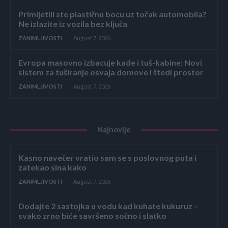
Primijetili ste plastičnu bocu uz točak automobila?
Ne izlazite iz vozila bez ključa
ZANIMLJIVOSTI
August 7, 2026
Evropa masovno izbacuje kade i tuš-kabine: Novi
sistem za tuširanje osvaja domove i štedi prostor
ZANIMLJIVOSTI
August 7, 2026
Najnovije
Kasno navečer vratio sam se s poslovnog puta i
zatekao sina kako
ZANIMLJIVOSTI
August 7, 2026
Dodajte 2 sastojka u vodu kad kuhate kukuruz –
svako zrno biće savršeno sočno i slatko