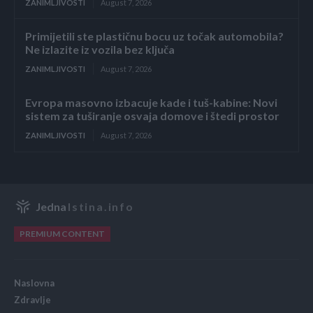
ZANIMLJIVOSTI
August 7, 2026
Primijetili ste plastičnu bocu uz točak automobila?
Ne izlazite iz vozila bez ključa
ZANIMLJIVOSTI
August 7, 2026
Evropa masovno izbacuje kade i tuš-kabine: Novi
sistem za tuširanje osvaja domove i štedi prostor
ZANIMLJIVOSTI
August 7, 2026
Jedna
Istina.info
PREMIUM CONTENT
Naslovna
Zdravlje