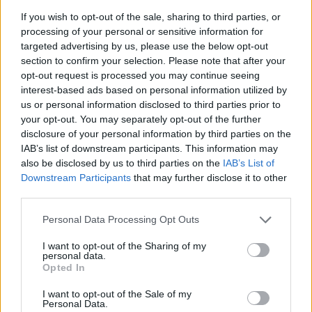
vakcine koji nisu imali prethodnu dokumentovanu
If you wish to opt-out of the sale, sharing to third parties, or
infekciju. Sve osobe koje ispunjavaju uslove treba da se
processing of your personal or sensitive information for
targeted advertising by us, please use the below opt-out
vakcinišu protiv kovida 19 što je pre moguće, uključujući i
section to confirm your selection. Please note that after your
nevakcinisane osobe koje su prethodno bile zaražene
opt-out request is processed you may continue seeing
SARS-CoV-2 – navodi CDC i naglašava:
interest-based ads based on personal information utilized by
us or personal information disclosed to third parties prior to
your opt-out. You may separately opt-out of the further
– Imunitet izazvan vakcinom više je štitio od imuniteta
disclosure of your personal information by third parties on the
izazvanog infekcijom, uključujući i period prevlasti delta
IAB’s list of downstream participants. This information may
varijante – navodi CDC i dodaje da su nalazi studije u
also be disclosed by us to third parties on the
IAB’s List of
Downstream Participants
that may further disclose it to other
skladu sa ranijim dokazima – da su titri neutrališućih
third parties.
antitela nakon prijema dve doze mRNA vakcine visoki.
Personal Data Processing Opt Outs
IZRAELSKA STUDIJA
I want to opt-out of the Sharing of my
personal data.
Opted In
CDC je podsetio i da se nalazi ove studije razlikuju od onih
iz retrospektivne kohortne studije sprovene u Izraelu
I want to opt-out of the Sale of my
Personal Data.
tokom dominacije delta soja, koja nije pokazala veću