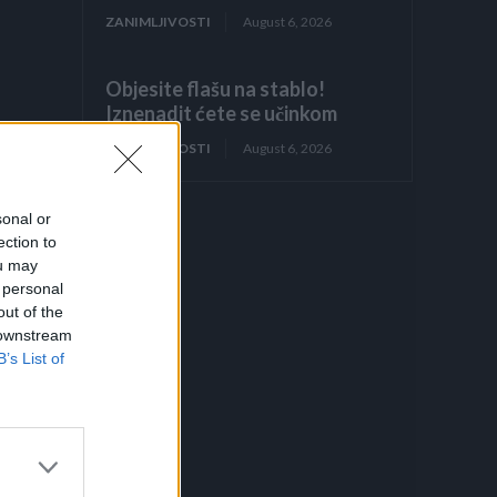
ZANIMLJIVOSTI
August 6, 2026
Objesite flašu na stablo!
Iznenadit ćete se učinkom
ZANIMLJIVOSTI
August 6, 2026
sonal or
ection to
ou may
 personal
out of the
 downstream
B’s List of
do