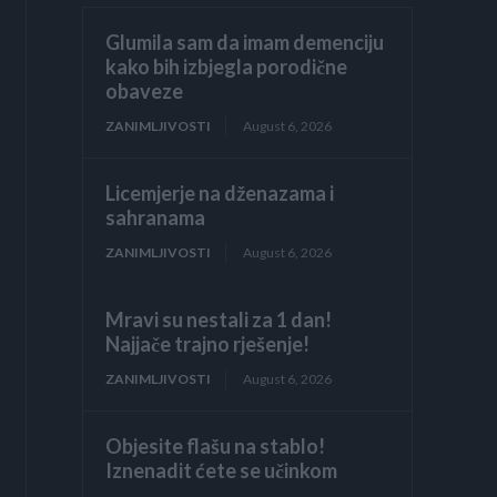
Glumila sam da imam demenciju
kako bih izbjegla porodične
obaveze
ZANIMLJIVOSTI
August 6, 2026
Licemjerje na dženazama i
sahranama
ZANIMLJIVOSTI
August 6, 2026
Mravi su nestali za 1 dan!
Najjače trajno rješenje!
ZANIMLJIVOSTI
August 6, 2026
Objesite flašu na stablo!
Iznenadit ćete se učinkom