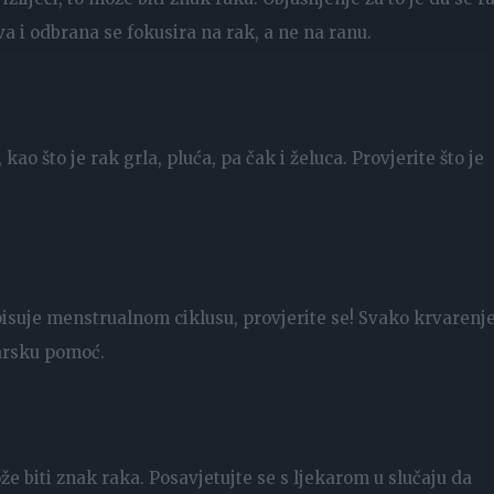
a i odbrana se fokusira na rak, a ne na ranu.
o što je rak grla, pluća, pa čak i želuca. Provjerite što je
isuje menstrualnom ciklusu, provjerite se! Svako krvarenje
karsku pomoć.
ože biti znak raka. Posavjetujte se s ljekarom u slučaju da