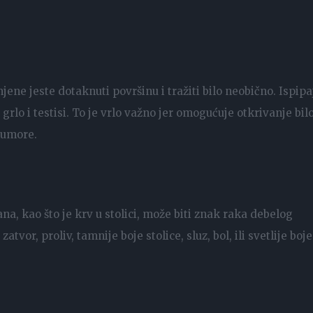
ene jeste dotaknuti površinu i tražiti bilo neobično. Ispipa
 grlo i testisi. To je vrlo važno jer omogućuje otkrivanje bil
tumore.
na, kao što je krv u stolici, može biti znak raka debelog
tvor, proliv, tamnije boje stolice, sluz, bol, ili svetlije boje