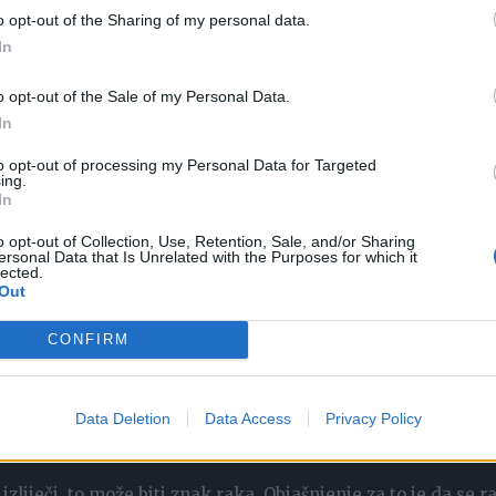
raka napreduju, što pak uzrokuje svrbež kože, crvenilo,
o opt-out of the Sharing of my personal data.
In
o opt-out of the Sale of my Personal Data.
In
to opt-out of processing my Personal Data for Targeted
ost pjene, k.vi, mirisa i boja može ukazivati na rak i traži
ing.
In
o opt-out of Collection, Use, Retention, Sale, and/or Sharing
ersonal Data that Is Unrelated with the Purposes for which it
lected.
Out
lasa. Stoga, ako primjetite bilo kakve promjene u svom glas
CONFIRM
Data Deletion
Data Access
Privacy Policy
zliječi, to može biti znak raka. Objašnjenje za to je da se r