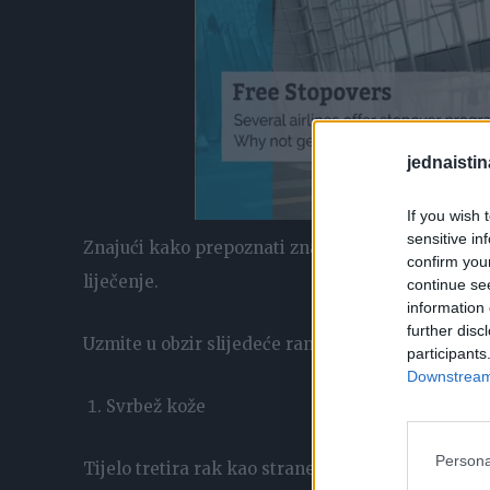
jednaistin
If you wish 
sensitive in
Znajući kako prepoznati znakove raka je od najve
confirm you
liječenje.
continue se
information 
further disc
Uzmite u obzir slijedeće rane znakove raka:
participants
Downstream 
Svrbež kože
Persona
Tijelo tretira rak kao strane bakterije i imunolo