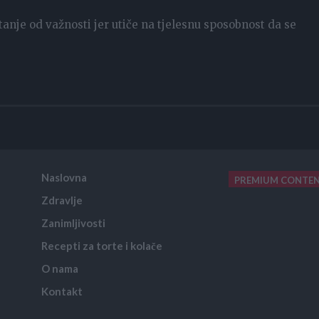
tanje od važnosti jer utiče na tjelesnu sposobnost da se
Naslovna
PREMIUM CONTE
Zdravlje
placeholder text
Zanimljivosti
Recepti za torte i kolače
O nama
Kontakt