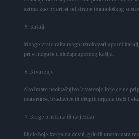
uzima kao prioritet od strane imunološkog sustav
Kašalj
Mnoge vrste raka mogu uzrokovati uporni kašalj, ka
prije moguće u slučaju upornog kašlja.
Krvarenje
Ako imate neobjašnjivo krvarenje koje se ne prip
maternice, bradavice ili drugih organa traži lje
Kvrge u ustima ili na jeziku
Bijele boje kvrga na desni, grlu ili unutar usta m