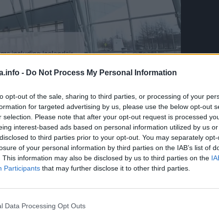
a.info -
Do Not Process My Personal Information
to opt-out of the sale, sharing to third parties, or processing of your per
formation for targeted advertising by us, please use the below opt-out s
će važnosti kada je u pitanju spriječavanje i odgovarajuće
r selection. Please note that after your opt-out request is processed y
eing interest-based ads based on personal information utilized by us or
disclosed to third parties prior to your opt-out. You may separately opt-
losure of your personal information by third parties on the IAB’s list of
. This information may also be disclosed by us to third parties on the
IA
Participants
that may further disclose it to other third parties.
l Data Processing Opt Outs
ški sistem se bori uz pomoć belih krvnih stanica. To dovodi 