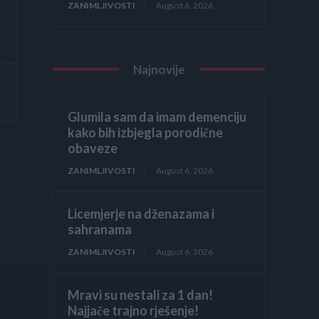
ZANIMLJIVOSTI
August 6, 2026
Najnovije
Glumila sam da imam demenciju
kako bih izbjegla porodične
obaveze
ZANIMLJIVOSTI
August 6, 2026
Licemjerje na dženazama i
sahranama
ZANIMLJIVOSTI
August 6, 2026
Mravi su nestali za 1 dan!
Najjače trajno rješenje!