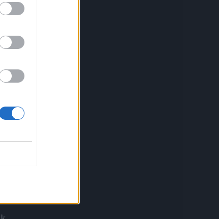
u,
ak