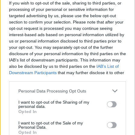
Dedo zapalio, pa se misli: – A jesam stari magarac, šta sam
If you wish to opt-out of the sale, sharing to third parties, or
processing of your personal or sensitive information for
se dovez’o trešnje. Da sam ‘vaku ženu po butum dunjaluku
targeted advertising by us, please use the below opt-out
tražio, teško da bi’ je naš’o. K’o da je važno ispod kojeg smo
section to confirm your selection. Please note that after your
drveta sjedili. Sad ću joj reć’ da je u pravu, da je bila višnja.
opt-out request is processed you may continue seeing
interest-based ads based on personal information utilized by
us or personal information disclosed to third parties prior to
your opt-out. You may separately opt-out of the further
disclosure of your personal information by third parties on the
IAB’s list of downstream participants. This information may
also be disclosed by us to third parties on the
IAB’s List of
Downstream Participants
that may further disclose it to other
third parties.
Personal Data Processing Opt Outs
I want to opt-out of the Sharing of my
personal data.
Opted In
I want to opt-out of the Sale of my
Personal Data.
Opted In