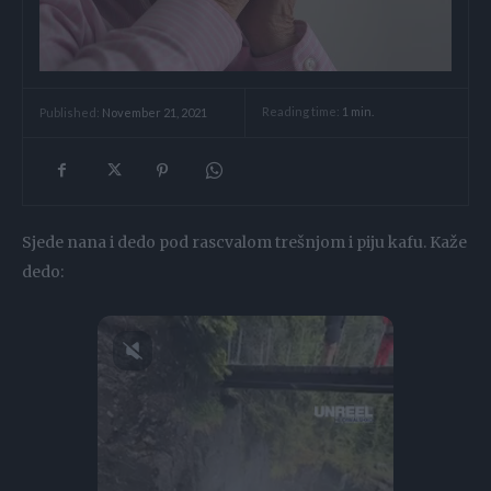
Reading time:
1
min.
Published:
November 21, 2021
Sjede nana i dedo pod rascvalom trešnjom i piju kafu. Kaže
dedo: