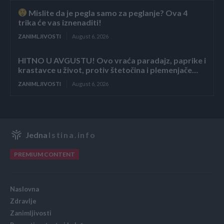
Mislite da je pegla samo za peglanje? Ova 4
trika će vas iznenaditi!
ZANIMLJIVOSTI
August 6, 2026
HITNO U AVGUSTU! Ovo vraća paradajz, paprike i
krastavce u život, protiv štetočina i plemenjače…
ZANIMLJIVOSTI
August 6, 2026
Jedna
Istina.info
PREMIUM CONTENT
Naslovna
Zdravlje
Zanimljivosti