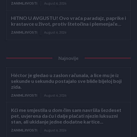
ZANIMLJIVOSTI
August 6, 2026
HITNO U AVGUSTU! Ovo vraća paradajz, paprike i
krastavce u život, protiv štetočina i plemenjače…
ZANIMLJIVOSTI
August 6, 2026
Najnovije
Héctor je gledao u zaslon računala, a lice mu je iz
sekunde u sekundu postajalo sve bliđe bijeloj boji
zida.
ZANIMLJIVOSTI
August 6, 2026
Kći me smjestila u dom čim sam navršila šezdeset
pet, uvjerena da ću i dalje plaćati njezin luksuzni
stan, ali ukidanje jedne dodatne kartice...
ZANIMLJIVOSTI
August 6, 2026