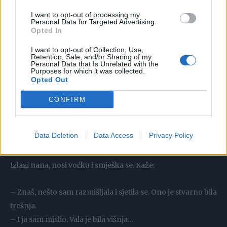
I want to opt-out of processing my
Personal Data for Targeted Advertising.
Opted In
I want to opt-out of Collection, Use,
Retention, Sale, and/or Sharing of my
Personal Data that Is Unrelated with the
Purposes for which it was collected.
Opted Out
CONFIRM
Data Deletion
Data Access
Privacy Policy
Izlazi nana, nosi voćku i smješka se. Kaže:
– Znaš, nešto sam razmišljala i sjetila se. Ono je stvarno bila
trešnja.
– I ja sam mislio. Vala je bila višnja…