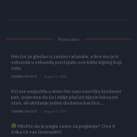
Povezano
Héctor je gledao u zaslon računala, a lice mu je iz
sekunde u sekundu postajalo sve bliđe bijeloj boji
zida.
ZANIMLJIVOSTI
August 6, 2026
Kći me smjestila u dom čim sam navršila šezdeset
pet, uvjerena da ću i dalje plaćati njezin luksuzni
stan, ali ukidanje jedne dodatne kartice...
ZANIMLJIVOSTI
August 6, 2026
Mislite da je pegla samo za peglanje? Ova 4
trika će vas iznenaditi!