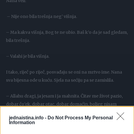
Nana veli:
– Nije ono bila trešnja neg’ višnja.
– Ma kakva višnja, Bog te ne ubio. Baš k’o da je sad gledam,
bila trešnja.
– Valahi je bila višnja.
I tako, riječ po riječ, posvađaju se oni na mrtvo ime. Nana
sva bijesna ode u kuću. Sjela na sećiju pa se zamislila.
– Allahu dragi, ja jesam i ja mahnita. Čitav me život pazio,
dobar čo’ek, dobar otac, dobar domaćin, boljeg nisam
mogla ni poželjet’, a ja se svezala višnja pa višnja. Haj’, nek’
jednaistina.info -
Do Not Process My Personal
mu bude trešnja.
Information