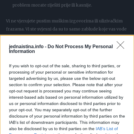
problem morate riješiti prije ili kasnije.
Vi ne vjerujete pustim muškim izgovorima ili ulizivačkim
frazama. Vi ste svjesni da su to samo zablude koje vas vode
u veće ponore. Ne obmanjujete samu sebe. Realno
sagledavate životne situacije.
jednaistina.info -
Do Not Process My Personal
Information
Ne pridajete značaj emocijama – svjesni ste svake
If you wish to opt-out of the sale, sharing to third parties, or
situacije i imate objektivan pristup emocijama.
processing of your personal or sensitive information for
targeted advertising by us, please use the below opt-out
section to confirm your selection. Please note that after your
Ako ste srećni, onda ste srećni. Ako vam se dogodi nešto
opt-out request is processed you may continue seeing
loše, tužni ste, ali sve to prihvatate veoma smireno i ni u
interest-based ads based on personal information utilized by
čemu ne pretjerujete. Ni u sreći, ni u tuzi. Niste neko ko će o
us or personal information disclosed to third parties prior to
svojim emocijama pričati na sav glas i tragično ih
your opt-out. You may separately opt-out of the further
disclosure of your personal information by third parties on the
doživljavati pred drugima.
IAB’s list of downstream participants. This information may
also be disclosed by us to third parties on the
IAB’s List of
Ako ste nešto loše preživjeli, ne pričate o tome konstantno