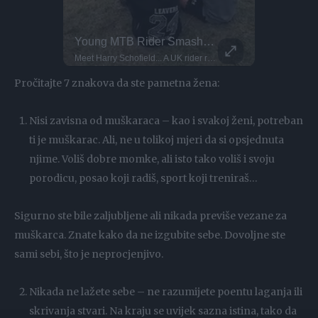
The Future Of Freestyle MTB
Young MTB Rider Smashes UK Scene!
Parkour P
This Dog 
Japan’s new generation is sending it higher than ever! Meet Ayaki Omori, a 17-year-old freestyle MTB rider He’s known for landing tricks that some pros won’t even attempt
Meet Harry Schofield... A UK rider redefining what’s possible at 15. He first hopped on two wheels at six years old, and never slowed down! By nine, he had a custom YT Jeffsy 27 trail bike, built smaller just for him. He also took the South Series BMX Championship, And landed 3rd in the UK rankings before age 10! With this kind of start, he's bound to make it big!
DO NOT TRY Huge 10m Sandpit drop... Enea achieved a Swiss record with this 1
DO NOT TRY Kayaker disappears into rushing wate
Pročitajte 7 znakova da ste pametna žena:
Nisi zavisna od muškaraca – kao i svakoj ženi, potreban
ti je muškarac. Ali, ne u tolikoj mjeri da si opsjednuta
njime. Voliš dobre momke, ali isto tako voliš i svoju
porodicu, posao koji radiš, sport koji treniraš…
Sigurno ste bile zaljubljene ali nikada previše vezane za
muškarca. Znate kako da ne izgubite sebe. Dovoljne ste
sami sebi, što je neprocjenjivo.
Nikada ne lažete sebe – ne razumijete poentu laganja ili
skrivanja stvari. Na kraju se uvijek sazna istina, tako da