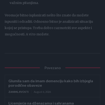
važnim pitanjima.
Veoma je bitno isplanirati nešto što znate da možete
ispuniti i odraditi. Odnosno bitno je analizirati situaciju
kojoj se pristupa. Treba dobro razmotriti sve aspekte i
mogućnosti. A vi to možete.
Povezano
Glumila sam da imam demenciju kako bih izbjegla
porodične obaveze
ZANIMLJIVOSTI
August 6, 2026
Licemjerje na dženazama i sahranama