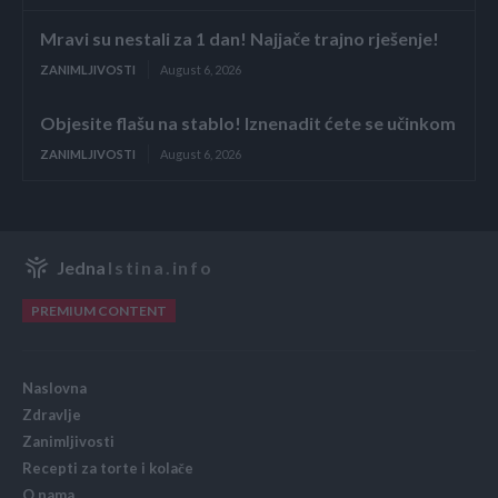
Mravi su nestali za 1 dan! Najjače trajno rješenje!
ZANIMLJIVOSTI
August 6, 2026
Objesite flašu na stablo! Iznenadit ćete se učinkom
ZANIMLJIVOSTI
August 6, 2026
Jedna
Istina.info
PREMIUM CONTENT
Naslovna
Zdravlje
Zanimljivosti
Recepti za torte i kolače
O nama