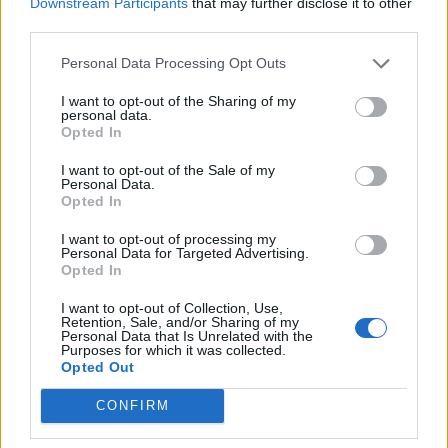
Downstream Participants
that may further disclose it to other
vraćajući se na prošlost.
third parties.
Personal Data Processing Opt Outs
Sagradili ste svoju ličnost – niste neko ko zavisi o
I want to opt-out of the Sharing of my
posljednjem trendu mode ili parfema. Tačno znate šta
personal data.
vam je potrebno i šta želite. Stekli ste harmoniju između
Opted In
spoljašnjeg i unutrašnjeg.
I want to opt-out of the Sale of my
Personal Data.
Opted In
Pratite modu, ali se oblačite onako kako vi ipak želite. Na
svim mjestima i prilikama, izgledate savršeno, a opet
I want to opt-out of processing my
Personal Data for Targeted Advertising.
prikladno i ležerno.
Opted In
I want to opt-out of Collection, Use,
Poznajete svoje granice – neko ste ko savršeno zna šta
Retention, Sale, and/or Sharing of my
Personal Data that Is Unrelated with the
su to ograničenja i sposobni ste da ih sami sebi
Purposes for which it was collected.
Opted Out
postavite.
CONFIRM
Jasno znate šta želite i koliko prostora nekom dopuštate.