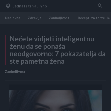
Jedna
Istina.info
Naslovna
Zdravlje
Zanimljivosti
Recepti za torte i k
Nećete vidjeti inteligentnu
ženu da se ponaša
neodgovorno: 7 pokazatelja da
ste pametna žena
Zanimljivosti