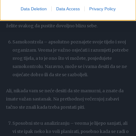
Ne postoji način na koji bi vas neko uvjerio, da pređete
Data Deletion
Data Access
Privacy Policy
preko svojih granica. Ni poklon, novac, nagrada, ucjena
nisu dovoljni da pomjerite svoje okvire. Jednostavno, ne
želite svakog da pustite dovoljno blizu sebe.
Samokontrola – apsolutno poznajete svoje tijelo i svoj
organizam. Veoma je važno osjećati i razumjeti potrebe
svog tijela, a to je ono što vi možete, posjedujete
samokontrolu. Naravno, može se i vama desiti da se ne
osjećate dobro ili da ste se razboljeli.
Ali, nikada vam se neće desiti da ste mamurni, a znate da
imate važan sastanak. Na prethodnoj večernjoj zabavi
tačno ste znali kada treba prestati piti.
Sposobni ste u analiziranju – veoma je lijepo sanjati, ali
vi ste ipak neko ko voli planirati, posebno kada se radi o