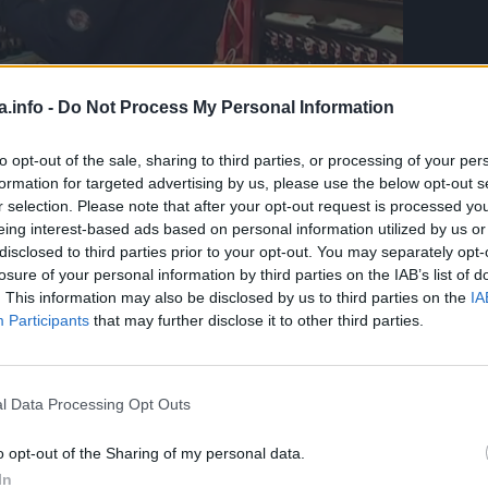
a.info -
Do Not Process My Personal Information
to opt-out of the sale, sharing to third parties, or processing of your per
une koju ima na vrhu ploda već zbog svog jedinstvenog
formation for targeted advertising by us, please use the below opt-out s
se široko koristi u medicinske svrhe. Ovo voće sadrži čitav
r selection. Please note that after your opt-out request is processed y
eing interest-based ads based on personal information utilized by us or
tan efekat na ljudsko tijelo. Ispostavlja se da sok od nar
disclosed to third parties prior to your opt-out. You may separately opt-
 osim u naru, može naći samo u mesu. Dakle, ako odlučite da
losure of your personal information by third parties on the IAB’s list of
. This information may also be disclosed by us to third parties on the
IA
e za zdravlje možete dobiti iz nara.
Participants
that may further disclose it to other third parties.
l Data Processing Opt Outs
o opt-out of the Sharing of my personal data.
In
ća hormonalnu ravnotežu u tijelu. Žene treba da obrate