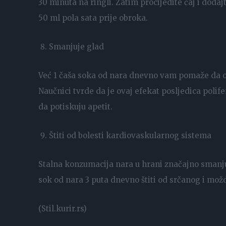
30 minuta na ringli. Zatim procijedite čaj i doda
50 ml pola sata prije obroka.
Smanjuje glad
Već 1 čaša soka od nara dnevno vam pomaže da od
Naučnici tvrde da je ovaj efekat posljedica polif
da potiskuju apetit.
Štiti od bolesti kardiovaskularnog sistema
Stalna konzumacija nara u hrani značajno smanjuj
sok od nara 3 puta dnevno štiti od srčanog i mo
(Stil.kurir.rs)