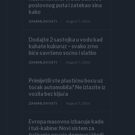
poslovnog puta i zatekao sina
kako
ZANIMLJIVOSTI
August 7, 2026
Dodajte 2 sastojka u vodu kad
kuhate kukuruz – svako zrno
biće savršeno sočno i slatko
ZANIMLJIVOSTI
August 7, 2026
Primijetili ste plastičnu bocu uz
točak automobila? Ne izlazite iz
vozila bez ključa
ZANIMLJIVOSTI
August 7, 2026
Evropa masovno izbacuje kade
i tuš-kabine: Novi sistem za
tuširanje osvaja domove i štedi