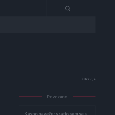
Zdravlje
Povezano
Kasno navečer vratio sam se s