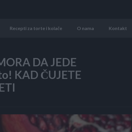
Recepti za torte i kolače
O nama
Kontakt
 MORA DA JEDE
to! KAD ČUJETE
ETI