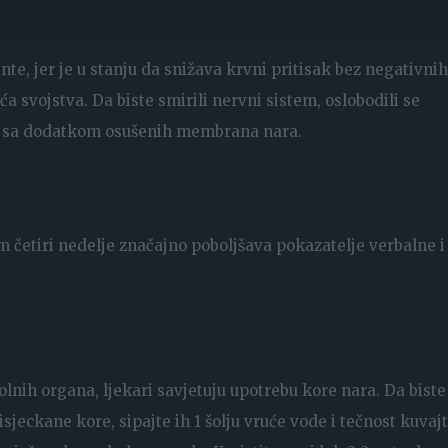
te, jer je u stanju da snižava krvni pritisak bez negativnih
a svojstva. Da biste smirili nervni sistem, oslobodili se
čaj sa dodatkom osušenih membrana nara.
m četiri nedelje značajno poboljšava pokazatelje verbalne i
 polnih organa, ljekari savjetuju upotrebu kore nara. Da biste
sjeckane kore, sipajte ih 1 šolju vruće vode i tečnost kuvaj