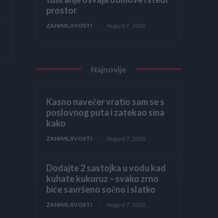
prostor
ZANIMLJIVOSTI
August 7, 2026
Najnovije
Kasno navečer vratio sam se s
poslovnog puta i zatekao sina
kako
ZANIMLJIVOSTI
August 7, 2026
Dodajte 2 sastojka u vodu kad
kuhate kukuruz – svako zrno
biće savršeno sočno i slatko
ZANIMLJIVOSTI
August 7, 2026