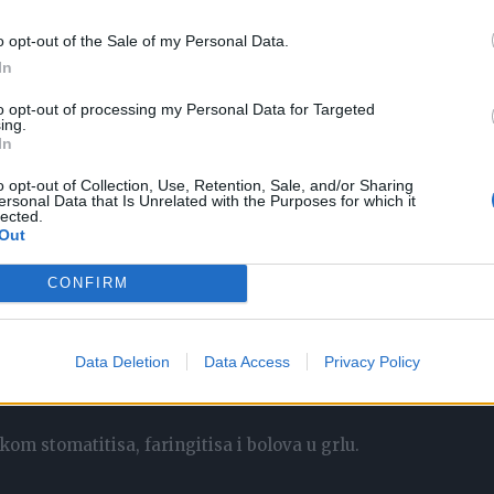
kom menstruacije, ublažava glavobolju i pomaže u menopauz
o opt-out of the Sale of my Personal Data.
In
to opt-out of processing my Personal Data for Targeted
ing.
In
soka od nara 4 puta dnevno smanjuje šećer u krvi.
o opt-out of Collection, Use, Retention, Sale, and/or Sharing
ersonal Data that Is Unrelated with the Purposes for which it
lected.
Out
piju 0,5 čaše razblaženog soka od nara 3 puta dnevno 30
CONFIRM
Data Deletion
Data Access
Privacy Policy
kom stomatitisa, faringitisa i bolova u grlu.