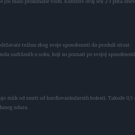
jte još malo prokuhane vodu. Koristite ovaj lek 2-3 puta dne
ržavate težinu zbog svoje sposobnosti da produži sitost.
enola sadržanih u soku, koji su poznati po svojoj sposobnost
e rizik od smrti od kardiovaskularnih bolesti. Takođe 0,5
ždanog udara.