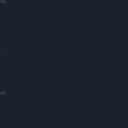
vno,
i
 ml