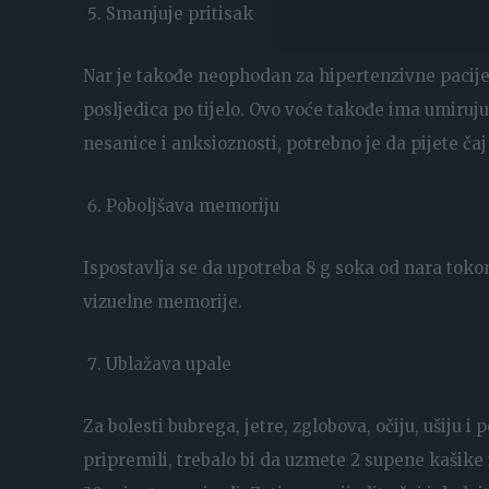
Smanjuje pritisak
Nar je takođe neophodan za hipertenzivne pacijen
posljedica po tijelo. Ovo voće takođe ima umirujuć
nesanice i anksioznosti, potrebno je da pijete 
Poboljšava memoriju
Ispostavlja se da upotreba 8 g soka od nara toko
vizuelne memorije.
Ublažava upale
Za bolesti bubrega, jetre, zglobova, očiju, ušiju i
pripremili, trebalo bi da uzmete 2 supene kašike i