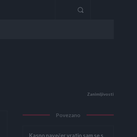
Zanimljivosti
Povezano
Kasno navečer vratio sam se s