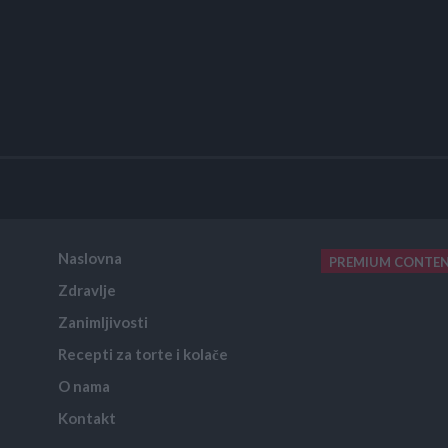
Naslovna
PREMIUM CONTE
Zdravlje
placeholder text
Zanimljivosti
Recepti za torte i kolače
O nama
Kontakt