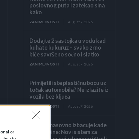
poslovnog puta i zatekao sina
kako
ZANIMLJIVOSTI
August 7, 2026
Dodajte 2 sastojka u vodu kad
kuhate kukuruz – svako zrno
biće savršeno sočno i slatko
ZANIMLJIVOSTI
August 7, 2026
Primijetili ste plastičnu bocu uz
točak automobila? Ne izlazite iz
vozila bez ključa
ZANIMLJIVOSTI
August 7, 2026
Evropa masovno izbacuje kade
i tuš-kabine: Novi sistem za
sonal or
tuširanje osvaja domove i štedi
ection to