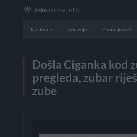
Jedna
Istina.info
Naslovna
Zdravlje
Zanimljivosti
Došla Ciganka kod zu
pregleda, zubar riješi
zube