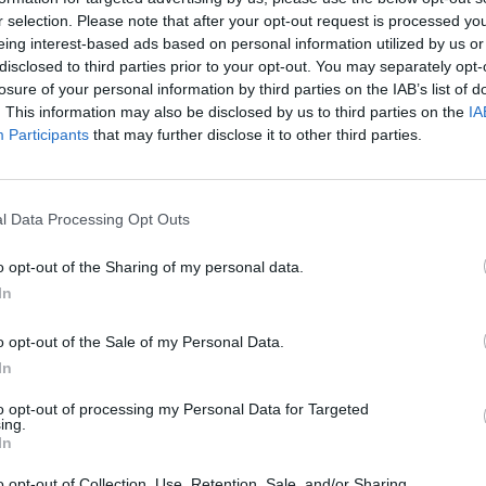
r selection. Please note that after your opt-out request is processed y
eing interest-based ads based on personal information utilized by us or
disclosed to third parties prior to your opt-out. You may separately opt-
losure of your personal information by third parties on the IAB’s list of
. This information may also be disclosed by us to third parties on the
IA
Participants
that may further disclose it to other third parties.
l Data Processing Opt Outs
o opt-out of the Sharing of my personal data.
In
o opt-out of the Sale of my Personal Data.
In
Manje od 1
min.
to opt-out of processing my Personal Data for Targeted
ing.
In
o opt-out of Collection, Use, Retention, Sale, and/or Sharing