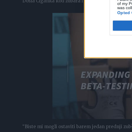
Došla Ciganka kod zubara i poslije pregleda, zubar
of my P
was col
Opted 
“Biste mi mogli ostaviti barem jedan prednji zub