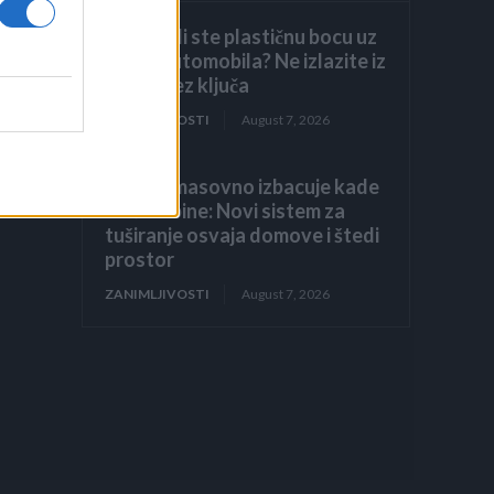
Primijetili ste plastičnu bocu uz
točak automobila? Ne izlazite iz
vozila bez ključa
ZANIMLJIVOSTI
August 7, 2026
Evropa masovno izbacuje kade
i tuš-kabine: Novi sistem za
tuširanje osvaja domove i štedi
prostor
ZANIMLJIVOSTI
August 7, 2026