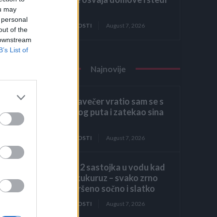
prostor
ou may
 personal
ZANIMLJIVOSTI
August 7, 2026
out of the
 downstream
B’s List of
Najnovije
Kasno navečer vratio sam se s
poslovnog puta i zatekao sina
kako
ZANIMLJIVOSTI
August 7, 2026
Dodajte 2 sastojka u vodu kad
kuhate kukuruz – svako zrno
biće savršeno sočno i slatko
ZANIMLJIVOSTI
August 7, 2026