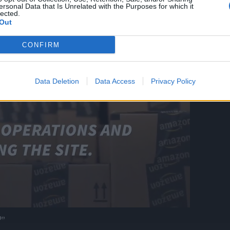
 riješi da joj izvadi sve zube. Ciganka pita:
ersonal Data that Is Unrelated with the Purposes for which it
lected.
Out
CONFIRM
Data Deletion
Data Access
Privacy Policy
?”