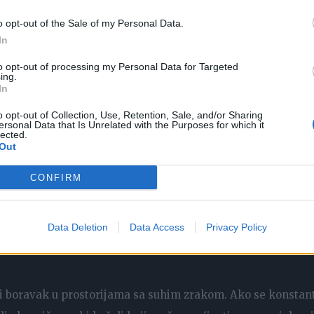
o opt-out of the Sale of my Personal Data.
bratite liječniku. Još jedan uzrok kašlja je i
In
e se želučana kiselina vraća u jednjak i iritira ga. Osim
to opt-out of processing my Personal Data for Targeted
ing.
In
o opt-out of Collection, Use, Retention, Sale, and/or Sharing
ersonal Data that Is Unrelated with the Purposes for which it
lected.
Out
CONFIRM
Data Deletion
Data Access
Privacy Policy
 i boravak u prostorijama sa suhim zrakom. Ako se konstan