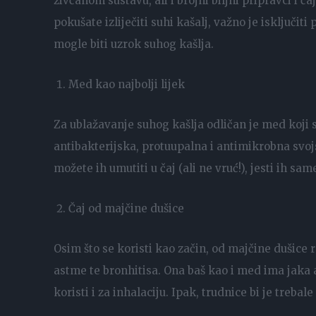
živčanom sustavu, ali i brojni biljni pripravci i 
pokušate izliječiti suhi kašalj, važno je isključiti
mogle biti uzrok suhog kašlja.
Med kao najbolji lijek
Za ublažavanje suhog kašlja odličan je med koji 
antibakterijska, protuupalna i antimikrobna svoj
možete ih umutiti u čaj (ali ne vruć!), jesti ih sam
Čaj od majčine dušice
Osim što se koristi kao začin, od majčine dušice r
astme te bronhitisa. Ona baš kao i med ima jaka a
koristi i za inhalaciju. Ipak, trudnice bi je treba