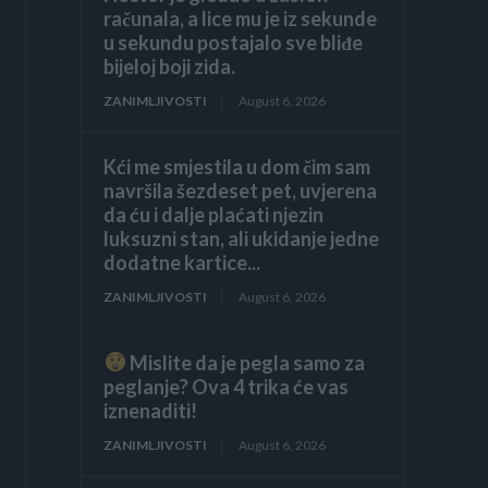
računala, a lice mu je iz sekunde
u sekundu postajalo sve bliđe
bijeloj boji zida.
ZANIMLJIVOSTI
August 6, 2026
Kći me smjestila u dom čim sam
navršila šezdeset pet, uvjerena
da ću i dalje plaćati njezin
luksuzni stan, ali ukidanje jedne
dodatne kartice...
ZANIMLJIVOSTI
August 6, 2026
Mislite da je pegla samo za
peglanje? Ova 4 trika će vas
iznenaditi!
ZANIMLJIVOSTI
August 6, 2026