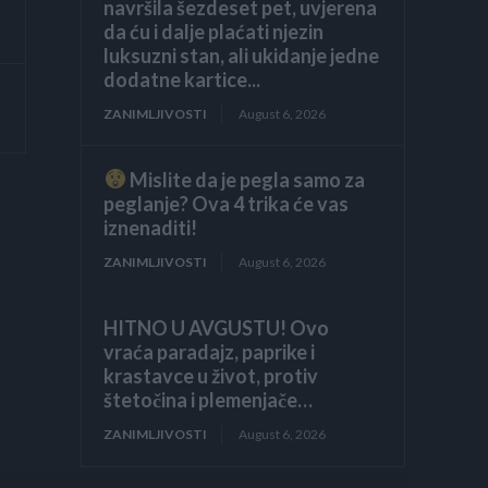
navršila šezdeset pet, uvjerena
da ću i dalje plaćati njezin
luksuzni stan, ali ukidanje jedne
dodatne kartice...
ZANIMLJIVOSTI
August 6, 2026
Mislite da je pegla samo za
peglanje? Ova 4 trika će vas
iznenaditi!
ZANIMLJIVOSTI
August 6, 2026
HITNO U AVGUSTU! Ovo
vraća paradajz, paprike i
krastavce u život, protiv
štetočina i plemenjače…
ZANIMLJIVOSTI
August 6, 2026