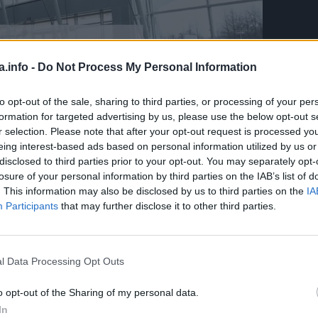
a.info -
Do Not Process My Personal Information
to opt-out of the sale, sharing to third parties, or processing of your per
formation for targeted advertising by us, please use the below opt-out s
r selection. Please note that after your opt-out request is processed y
ka, a najčešće se pojavljuje uz virusne respiratorne infekcije
eing interest-based ads based on personal information utilized by us or
a, mogu ga izazvati alergije ili on sam može biti posljedica
disclosed to third parties prior to your opt-out. You may separately opt-
losure of your personal information by third parties on the IAB’s list of
. This information may also be disclosed by us to third parties on the
IA
ptoma astme s varijantom kašlja (CVA), kronične upalne bole
Participants
that may further disclose it to other third parties.
e disanje otežano. Ostali simptomi astme mogu uključivati:
l Data Processing Opt Outs
o opt-out of the Sharing of my personal data.
In