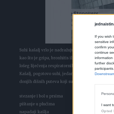
jednaistin
If you wish 
sensitive in
confirm you
Suhi kašalj vrlo je nadražujuć i iscrpljuje bolesni
continue se
kao što je gripa, bronhitis ili hripavac. Osim tog
information 
further disc
lošeg liječenja respiratornih bolesti.
participants
Kašalj, pogotovo suhi, jedan je od najčešćih sim
Downstream 
donjih dišnih puteva koji su suženi i zbog toga j
Persona
stezanje i bol u prsima
pištanje u plućima
I want t
Opted 
napadaji kašlja