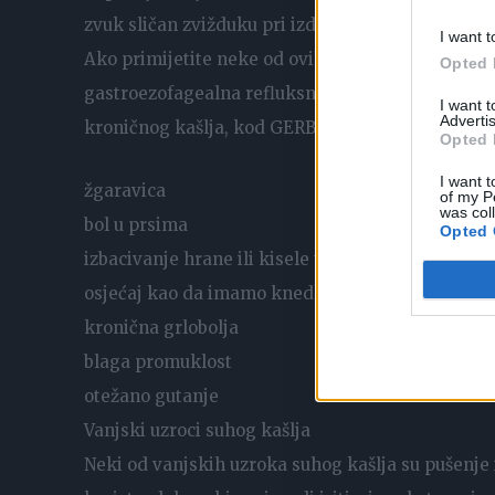
zvuk sličan zvižduku pri izdisaju
I want t
Ako primijetite neke od ovih simptoma, odmah se o
Opted 
gastroezofagealna refluksna bolest (GERB) kod koj
I want 
Advertis
kroničnog kašlja, kod GERB-a se pojavljuju i:
Opted 
I want t
žgaravica
of my P
was col
bol u prsima
Opted 
izbacivanje hrane ili kisele tekućine
osjećaj kao da imamo knedlu u grlu
kronična grlobolja
blaga promuklost
otežano gutanje
Vanjski uzroci suhog kašlja
Neki od vanjskih uzroka suhog kašlja su pušenje