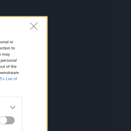
sonal or
ection to
ou may
,
 personal
out of the
 downstream
B’s List of
sti