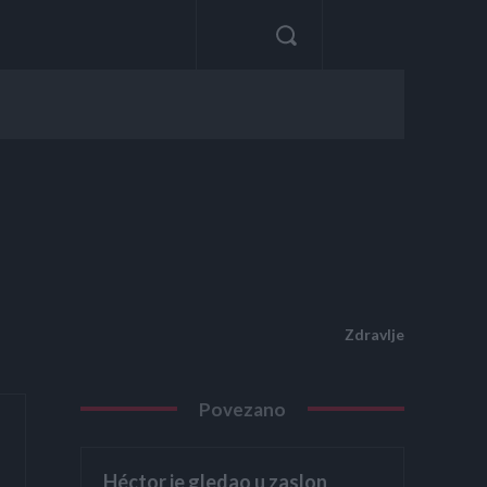
Zdravlje
Povezano
Héctor je gledao u zaslon