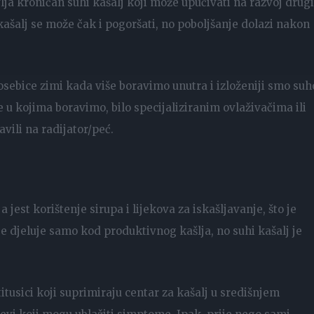
avlja kroničan suhi kašalj koji može upućivati na razvoj drug
kašalj se može čak i pogoršati, no poboljšanje dolazi nakon
posebice zimi kada više boravimo unutra i izloženiji smo su
e u kojima boravimo, bilo specijaliziranim ovlaživačima ili
ili na radijator/peć.
jest korištenje sirupa i lijekova za iskašljavanje, što je
e djeluje samo kod produktivnog kašlja, no suhi kašalj je
itusici koji suprimiraju centar za kašalj u središnjem