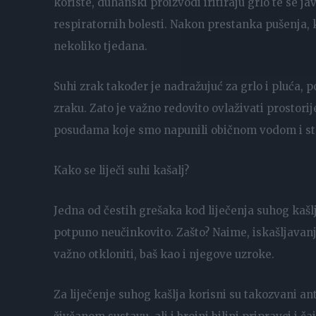
koriste, duhanski proizvodi iritiraju grlo te se j
respiratornih bolesti. Nakon prestanka pušenja, 
nekoliko tjedana.
Suhi zrak također je nadražujuć za grlo i pluća, 
zraku. Zato je važno redovito ovlaživati prostorij
posudama koje smo napunili običnom vodom i stav
Kako se liječi suhi kašalj?
Jedna od čestih grešaka kod liječenja suhog kašlja 
potpuno neučinkovito. Zašto? Naime, iskašljavanj
važno otkloniti, baš kao i njegove uzroke.
Za liječenje suhog kašlja korisni su takozvani ant