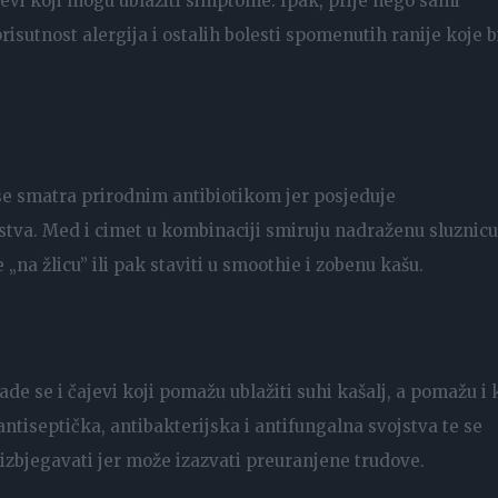
čajevi koji mogu ublažiti simptome. Ipak, prije nego sami
 prisutnost alergija i ostalih bolesti spomenutih ranije koje b
se smatra prirodnim antibiotikom jer posjeduje
stva. Med i cimet u kombinaciji smiruju nadraženu sluznicu
e „na žlicu” ili pak staviti u smoothie i zobenu kašu.
ade se i čajevi koji pomažu ublažiti suhi kašalj, a pomažu i
ntiseptička, antibakterijska i antifungalna svojstva te se
le izbjegavati jer može izazvati preuranjene trudove.