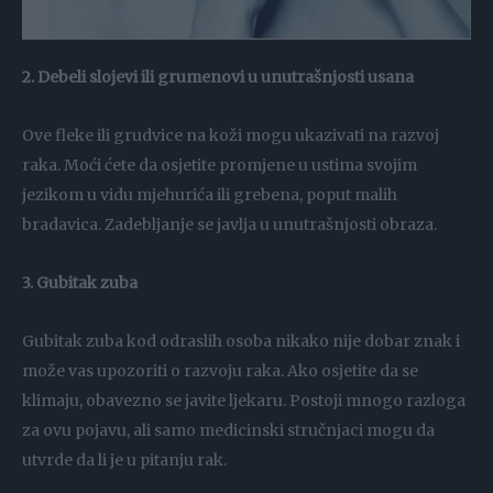
2. Debeli slojevi ili grumenovi u unutrašnjosti usana
Ove fleke ili grudvice na koži mogu ukazivati na razvoj
raka. Moći ćete da osjetite promjene u ustima svojim
jezikom u vidu mjehurića ili grebena, poput malih
bradavica. Zadebljanje se javlja u unutrašnjosti obraza.
3. Gubitak zuba
Gubitak zuba kod odraslih osoba nikako nije dobar znak i
može vas upozoriti o razvoju raka. Ako osjetite da se
klimaju, obavezno se javite ljekaru. Postoji mnogo razloga
za ovu pojavu, ali samo medicinski stručnjaci mogu da
utvrde da li je u pitanju rak.