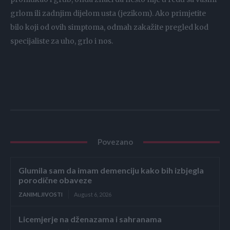
grlom ili zadnjim dijelom usta (jezikom). Ako primjetite
bilo koji od ovih simptoma, odmah zakažite pregled kod
specijaliste za uho, grlo i nos.
Povezano
Glumila sam da imam demenciju kako bih izbjegla
porodične obaveze
ZANIMLJIVOSTI
August 6, 2026
Licemjerje na dženazama i sahranama