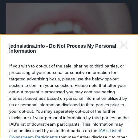
jednaistina.info -
Do Not Process My Personal
Information
If you wish to opt-out of the sale, sharing to third parties, or
processing of your personal or sensitive information for
targeted advertising by us, please use the below opt-out
section to confirm your selection. Please note that after your
opt-out request is processed you may continue seeing
interest-based ads based on personal information utilized by
us or personal information disclosed to third parties prior to
4. Grumen u grlu
your opt-out. You may separately opt-out of the further
disclosure of your personal information by third parties on the
Poznat i kao “globus”, ovo je osjećaj kao da ne možete
IAB’s list of downstream participants. This information may
also be disclosed by us to third parties on the
IAB’s List of
nešto da progutate i gutanje vam postaje otežano. Ovo je
Downstream Participants
that may further disclose it to other