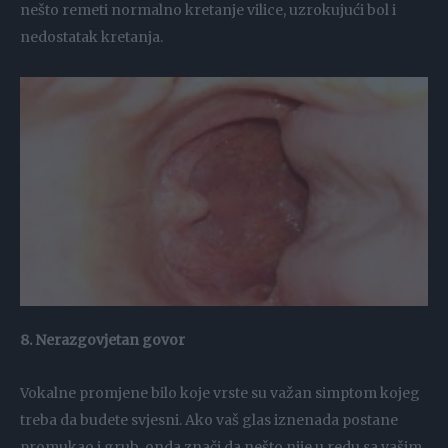
nešto remeti normalno kretanje vilice, uzrokujući bol i
nedostatak kretanja.
8. Nerazgovjetan govor
Vokalne promjene bilo koje vrste su važan simptom kojeg
treba da budete svjesni. Ako vaš glas iznenada postane
promukao i grub, onda znači da nešto nije u redu sa vašim