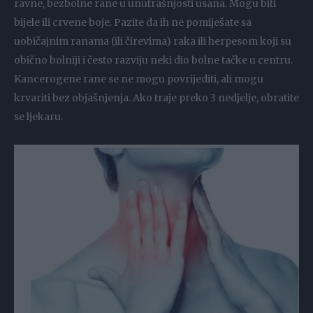
ravne, bezbolne rane u unutrašnjosti usana. Mogu biti
bijele ili crvene boje. Pazite da ih ne pomiješate sa
uobičajnim ranama (ili čirevima) raka ili herpesom koji su
obično bolniji i često razviju neki dio bolne tačke u centru.
Kancerogene rane se ne mogu povrijediti, ali mogu
krvariti bez objašnjenja. Ako traje preko 3 nedjelje, obratite
se ljekaru.