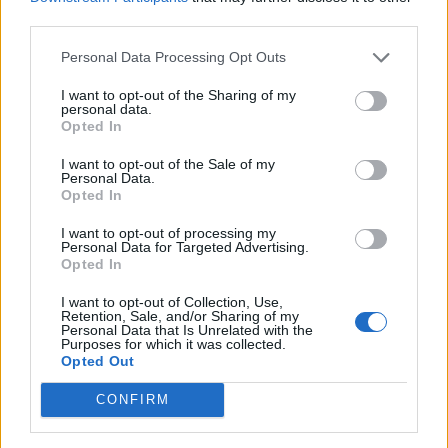
čest simptom i obično nema razloga za brigu, ali bi trebalo
third parties.
da se posavjetujete sa lekarom ako osjetite knedlu u grlu ili
Personal Data Processing Opt Outs
ustima ili ako vam se hrana ili tečnost vraćaju nazad u usta.
Možda vam masa blokira usta i to ne samo jedna.
I want to opt-out of the Sharing of my
personal data.
Opted In
5. Bol u jednom uhu
I want to opt-out of the Sale of my
Personal Data.
Opted In
Bol u uhu može biti iznenađujuć simptom raka usta, zato
što su uši usko povezane sa ustima i grlom, a uobičajno je
I want to opt-out of processing my
Personal Data for Targeted Advertising.
da bol u ušima ukazuje na problem u usnoj duplji. Nervi na
Opted In
ovaj način komuniciraju sa zadnjom stranom jezika i
I want to opt-out of Collection, Use,
ušima, zbog čega uši prve osjete bol.
Retention, Sale, and/or Sharing of my
Personal Data that Is Unrelated with the
Purposes for which it was collected.
Opted Out
CONFIRM