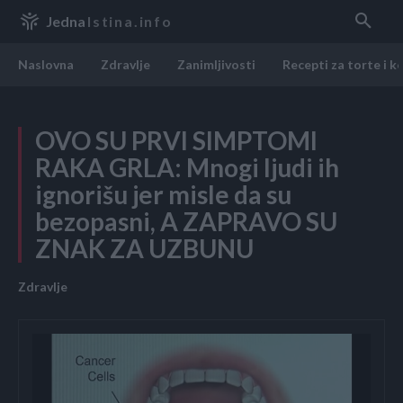
Jedna
Istina.info
Naslovna
Zdravlje
Zanimljivosti
Recepti za torte i k
OVO SU PRVI SIMPTOMI
RAKA GRLA: Mnogi ljudi ih
ignorišu jer misle da su
bezopasni, A ZAPRAVO SU
ZNAK ZA UZBUNU
Zdravlje