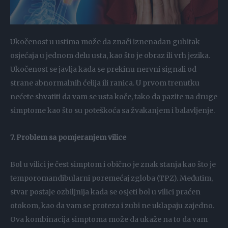
Ukočenost u ustima može da znači iznenadan gubitak
osjećaja u jednom delu usta, kao što je obraz ili vrh jezika.
Ukočenost se javlja kada se prekinu nervni signali od
strane abnormalnih ćelija ili ranica. U prvom trenutku
nećete shvatiti da vam se usta koče, tako da pazite na druge
simptome kao što su poteškoća sa žvakanjem i balavljenje.
7. Problem sa pomjeranjem vilice
Bol u vilici je čest simptom i obično je znak stanja kao što je
temporomandibularni poremećaj zgloba (TPZ). Međutim,
stvar postaje ozbiljnija kada se osjeti bol u vilici praćen
otokom, kao da vam se proteza i zubi ne uklapaju zajedno.
Ova kombinacija simptoma može da ukaže na to da vam