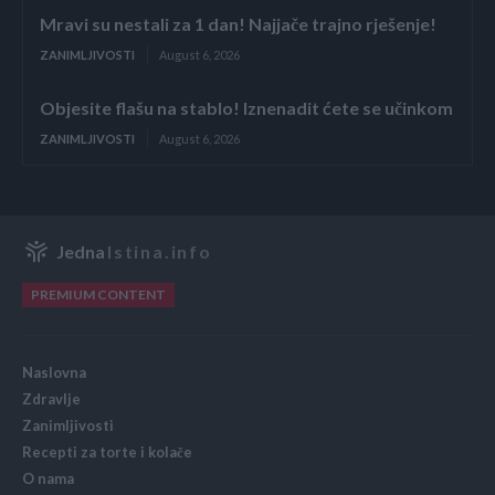
Mravi su nestali za 1 dan! Najjače trajno rješenje!
ZANIMLJIVOSTI
August 6, 2026
Objesite flašu na stablo! Iznenadit ćete se učinkom
ZANIMLJIVOSTI
August 6, 2026
Jedna
Istina.info
PREMIUM CONTENT
Naslovna
Zdravlje
Zanimljivosti
Recepti za torte i kolače
O nama