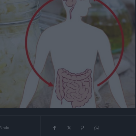
3
min.