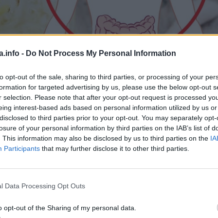
a.info -
Do Not Process My Personal Information
to opt-out of the sale, sharing to third parties, or processing of your per
formation for targeted advertising by us, please use the below opt-out s
r selection. Please note that after your opt-out request is processed y
 toliko važno u ishranu uključiti hranu bogatu enzimima. A
eing interest-based ads based on personal information utilized by us or
najefikasniji.
disclosed to third parties prior to your opt-out. You may separately opt-
losure of your personal information by third parties on the IAB’s list of
. This information may also be disclosed by us to third parties on the
IA
Participants
that may further disclose it to other third parties.
kroz procese fermentacije. Ova hrana pomaže poboljšanju
l Data Processing Opt Outs
čanog soka. Razne vrste bakterija pretvaraju skrob, šećer i
risna za probavni trakt.
o opt-out of the Sharing of my personal data.