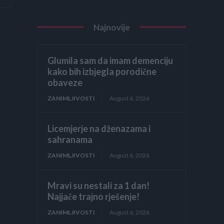
Najnovije
Glumila sam da imam demenciju
kako bih izbjegla porodične
obaveze
ZANIMLJIVOSTI
August 6, 2026
Licemjerje na dženazama i
sahranama
ZANIMLJIVOSTI
August 6, 2026
Mravi su nestali za 1 dan!
Najjače trajno rješenje!
ZANIMLJIVOSTI
August 6, 2026