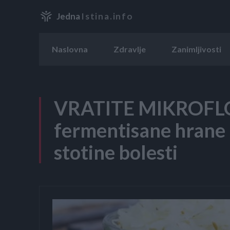
Jedna
Istina.info
Naslovna
Zdravlje
Zanimljivosti
VRATITE MIKROFLO
fermentisane hrane ko
stotine bolesti