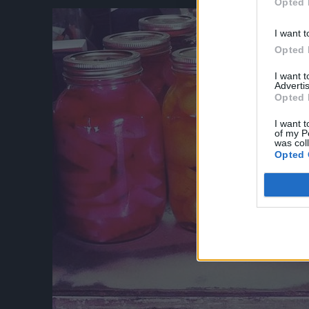
Opted 
I want t
Opted 
I want 
Advertis
Opted 
I want t
of my P
was col
Opted 