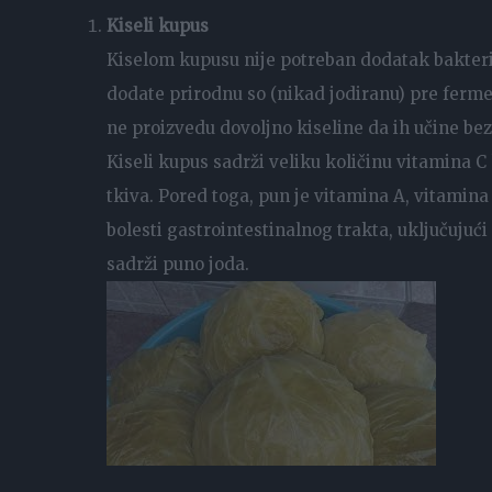
Kiseli kupus
Kiselom kupusu nije potreban dodatak bakterij
dodate prirodnu so (nikad jodiranu) pre ferment
ne proizvedu dovoljno kiseline da ih učine be
Kiseli kupus sadrži veliku količinu vitamina C 
tkiva. Pored toga, pun je vitamina A, vitamin
bolesti gastrointestinalnog trakta, uključujuć
sadrži puno joda.