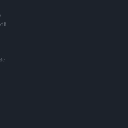
a
cili
ođe