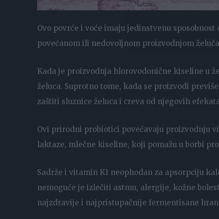
Ovo povrće i voće imaju jedinstvenu sposobnost 
povećanom ili nedovoljnom proizvodnjom želuča
Kada je proizvodnja hlorovodonične kiseline u ž
želuca. Suprotno tome, kada se proizvodi previš
zaštiti sluznice želuca i creva od njegovih efekata
Ovi prirodni probiotici povećavaju proizvodnju v
laktaze, mlečne kiseline, koji pomažu u borbi prot
Sadrže i vitamin K1 neophodan za apsorpciju kalc
nemoguće je izlečiti astmu, alergije, kožne bolest
najzdravije i najpristupačnije fermentisane hran