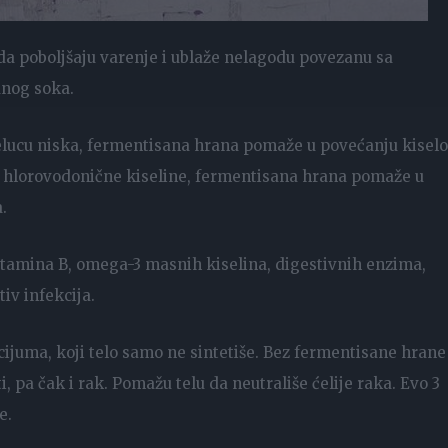
da poboljšaju varenje i ublaže nelagodu povezanu sa
nog soka.
elucu niska, fermentisana hrana pomaže u povećanju kiselo
e hlorovodonične kiseline, fermentisana hrana pomaže u
.
itamina B, omega-3 masnih kiselina, digestivnih enzima,
iv infekcija.
ijuma, koji telo samo ne sintetiše. Bez fermentisane hrane
i, pa čak i rak. Pomažu telu da neutrališe ćelije raka. Evo 3
e.