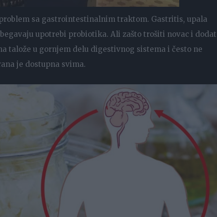
 problem sa gastrointestinalnim traktom. Gastritis, upala
egavaju upotrebi probiotika. Ali zašto trošiti novac i doda
ma talože u gornjem delu digestivnog sistema i često ne
rana je dostupna svima.