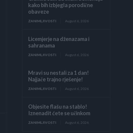
kako bih izbjegla porodične
obaveze
ZANIMLJIVOSTI
August 6, 2026
Licemjerje na dženazama i
sahranama
ZANIMLJIVOSTI
August 6, 2026
Mravi su nestali za 1 dan!
Najjače trajno rješenje!
ZANIMLJIVOSTI
August 6, 2026
Objesite flašu na stablo!
Iznenadit ćete se učinkom
ZANIMLJIVOSTI
August 6, 2026