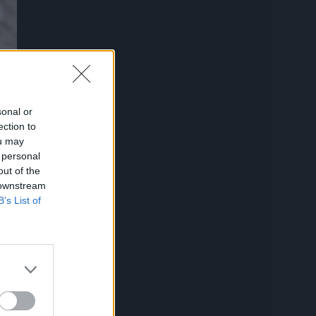
sonal or
ection to
ou may
 personal
out of the
 downstream
B’s List of
z