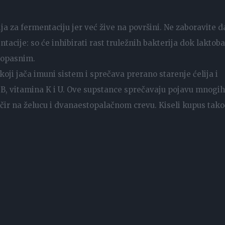
a za fermentaciju jer već žive na površini. Ne zaboravite d
acije: so će inhibirati rast truležnih bakterija dok laktoba
zopasnim.
koji jača imuni sistem i sprečava prerano starenje ćelija i
a B, vitamina K i U. Ove supstance sprečavaju pojavu mnogih
i čir na želucu i dvanaestopalačnom crevu. Kiseli kupus tak