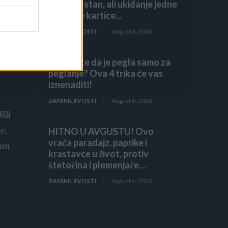
luksuzni stan, ali ukidanje jedne
dodatne kartice...
ZANIMLJIVOSTI
August 6, 2026
Mislite da je pegla samo za
peglanje? Ova 4 trika će vas
iznenaditi!
ZANIMLJIVOSTI
August 6, 2026
šli
HITNO U AVGUSTU! Ovo
e,
vraća paradajz, paprike i
sam
krastavce u život, protiv
štetočina i plemenjače…
ZANIMLJIVOSTI
August 6, 2026