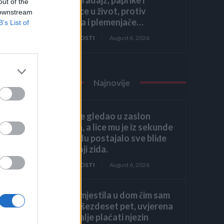
out of the
krastavce u život, protiv
 downstream
štetočina i plemenjače…
B’s List of
ZANIMLJIVOSTI
August 6, 2026
to,
Najnovije
 u
Héctor je gledao u zaslon
računala, a lice mu je iz sekunde
u sekundu postajalo sve bliđe
bijeloj boji zida.
ZANIMLJIVOSTI
August 6, 2026
Kći me smjestila u dom čim sam
navršila šezdeset pet, uvjerena
da ću i dalje plaćati njezin