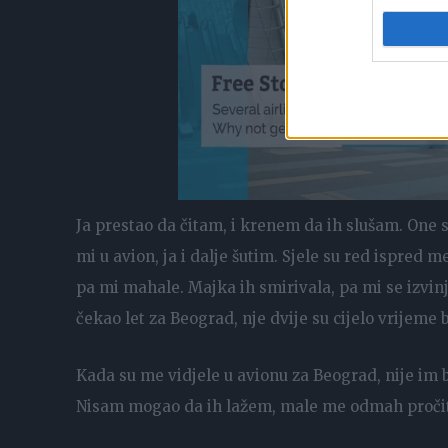
Ja prestao da čitam, i krenem da ih slušam. One s
mi u avion, ja i dalje šutim. Sjele su red ispred 
pa mi mahale. Majka ih smirivala, pa mi se izv
čekao let za Beograd, nje dvije su cijelo vrijeme 
Kada su me vidjele u avionu za Beograd, nije im b
Nisam mogao da ih lažem, male me odmah pročita