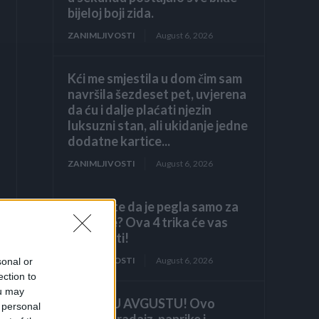
bijeloj boji zida.
ZANIMLJIVOSTI
August 6, 2026
Kći me smjestila u dom čim sam
navršila šezdeset pet, uvjerena
da ću i dalje plaćati njezin
luksuzni stan, ali ukidanje jedne
dodatne kartice...
ZANIMLJIVOSTI
August 6, 2026
Mislite da je pegla samo za
peglanje? Ova 4 trika će vas
iznenaditi!
ZANIMLJIVOSTI
August 6, 2026
sonal or
ection to
ou may
HITNO U AVGUSTU! Ovo
 personal
vraća paradajz, paprike i