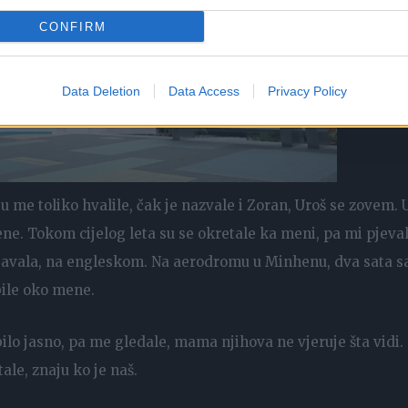
CONFIRM
Data Deletion
Data Access
Privacy Policy
u me toliko hvalile, čak je nazvale i Zoran, Uroš se zovem. U
mene. Tokom cijelog leta su se okretale ka meni, pa mi pjeval
injavala, na engleskom. Na aerodromu u Minhenu, dva sata 
bile oko mene.
ilo jasno, pa me gledale, mama njihova ne vjeruje šta vidi.
le, znaju ko je naš.