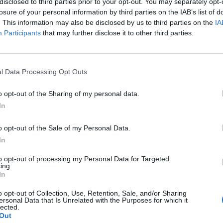
disclosed to third parties prior to your opt-out. You may separately opt-
losure of your personal information by third parties on the IAB’s list of
. This information may also be disclosed by us to third parties on the
IA
Manje od 1
min.
Participants
that may further disclose it to other third parties.
l Data Processing Opt Outs
čekam let za Minhen. Zadubio sam se u telefon, i čitam neš
sa mamom i sestrom, i krenu da se smiju. Ja imao slušalice
o opt-out of the Sharing of my personal data.
In
mlađoj, na srpskom, ovaj bata mnogo lijep, šteta što ne zna
o opt-out of the Sale of my Personal Data.
In
to opt-out of processing my Personal Data for Targeted
ing.
In
o opt-out of Collection, Use, Retention, Sale, and/or Sharing
ersonal Data that Is Unrelated with the Purposes for which it
lected.
Out