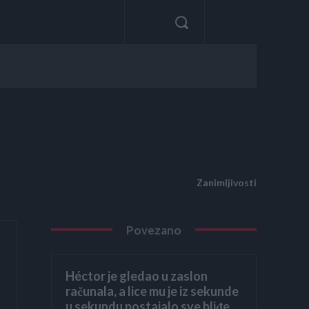
Zanimljivosti
Povezano
Héctor je gledao u zaslon
računala, a lice mu je iz sekunde
u sekundu postajalo sve bliđe