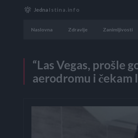
Jedna
Istina.info
Naslovna
Zdravlje
Zanimljivosti
“Las Vegas, prošle g
aerodromu i čekam l