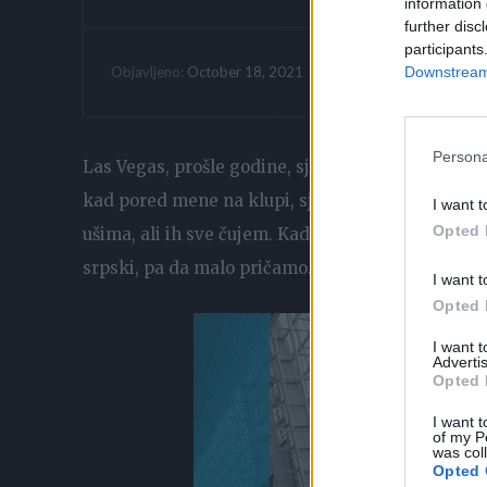
information 
further disc
participants
Vrijeme citanja:
Downstream 
October 18, 2021
Objavljeno:
Persona
Las Vegas, prošle godine, sjedim na aerodromu i 
kad pored mene na klupi, sjeda mala djevojčica, 
I want t
Opted 
ušima, ali ih sve čujem. Kad starija sestra kaže 
srpski, pa da malo pričamo.
I want t
Opted 
I want 
Advertis
Opted 
I want t
of my P
was col
Opted 