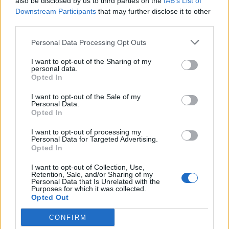
also be disclosed by us to third parties on the
IAB’s List of
Downstream Participants
that may further disclose it to other
third parties.
Personal Data Processing Opt Outs
Da bi TA peć zaista i bila ekonomična, neophodno je da se
I want to opt-out of the Sharing of my
personal data.
ona puni toplotnom energijom, odnosno da grejači rade
Opted In
samo dok je na snazi jeftina struja. Ako želite da iskoriste
I want to opt-out of the Sale of my
njen pun potencijal, a ne prekoračite potrošnju, važno je
Personal Data.
da ne bude isuviše mala za prostoriju koju greje. U
Opted In
suprotnom, da bi postigli željenu temperaturu moraćete
I want to opt-out of processing my
Personal Data for Targeted Advertising.
često da uključujete ispuštanje toplog vazduha, a na taj
Opted In
način će se brzo potrošiti akumulirana toplotna energija,
pa će biti potrebno dopunjavanje u vrijeme kada je struja
I want to opt-out of Collection, Use,
Retention, Sale, and/or Sharing of my
poprilično skupa. I to je jedna od najčešćih grešaka koju
Personal Data that Is Unrelated with the
Purposes for which it was collected.
većina pravi.
Opted Out
CONFIRM
Drugo gdje greše jeste što ne koriste tajmer. Kako bi TA