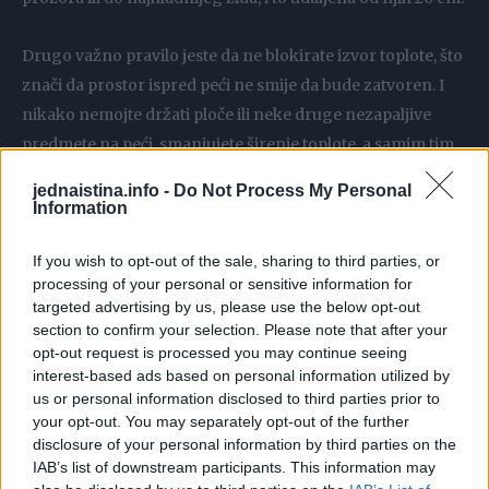
Drugo važno pravilo jeste da ne blokirate izvor toplote, što
znači da prostor ispred peći ne smije da bude zatvoren. I
nikako nemojte držati ploče ili neke druge nezapaljive
predmete na peći, smanjujete širenje toplote, a samim tim
će ona morati duže da radi kako bi zagrijala prostorije.
jednaistina.info -
Do Not Process My Personal
Information
If you wish to opt-out of the sale, sharing to third parties, or
processing of your personal or sensitive information for
targeted advertising by us, please use the below opt-out
section to confirm your selection. Please note that after your
opt-out request is processed you may continue seeing
interest-based ads based on personal information utilized by
us or personal information disclosed to third parties prior to
your opt-out. You may separately opt-out of the further
disclosure of your personal information by third parties on the
IAB’s list of downstream participants. This information may