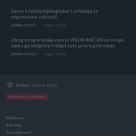
Samo 1 češanj bijelog luka! I orhideja će
neprestano cvjetati!
ZANIMLJIVOSTI
August 5, 2026
Zbog ovog uređaja vam je VISOK RAČUN za struju-
samo ga isključite i vidjet ćete pravu potrošnju
ZANIMLJIVOSTI
August 5, 2026
Jedna
Istina.info
PREMIUM CONTENT
Naslovna
Zdravlje
Zanimljivosti