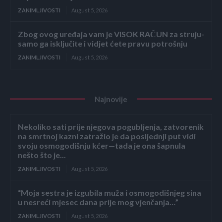
ZANIMLJIVOSTI
August 5, 2026
Zbog ovog uređaja vam je VISOK RAČUN za struju-
samo ga isključite i vidjet ćete pravu potrošnju
ZANIMLJIVOSTI
August 5, 2026
Najnovije
Nekoliko sati prije njegova pogubljenja, zatvorenik
na smrtnoj kazni zatražio je da posljednji put vidi
svoju osmogodišnju kćer—tada je ona šapnula
nešto što je...
ZANIMLJIVOSTI
August 5, 2026
“Moja sestra je izgubila muža i osmogodišnjeg sina
u nesreći mjesec dana prije mog vjenčanja…”
ZANIMLJIVOSTI
August 5, 2026