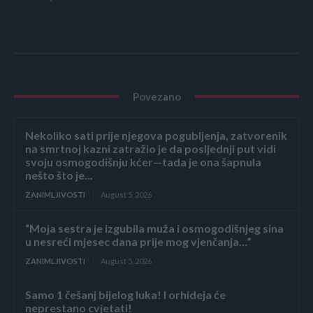
Povezano
Nekoliko sati prije njegova pogubljenja, zatvorenik
na smrtnoj kazni zatražio je da posljednji put vidi
svoju osmogodišnju kćer—tada je ona šapnula
nešto što je...
ZANIMLJIVOSTI
August 5, 2026
“Moja sestra je izgubila muža i osmogodišnjeg sina
u nesreći mjesec dana prije mog vjenčanja…”
ZANIMLJIVOSTI
August 5, 2026
Samo 1 češanj bijelog luka! I orhideja će
neprestano cvjetati!