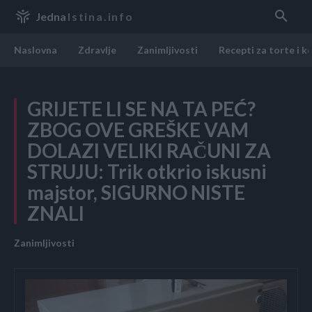
Jedna
Istina.info
Naslovna
Zdravlje
Zanimljivosti
Recepti za torte i k
GRIJETE LI SE NA TA PEĆ?
ZBOG OVE GREŠKE VAM
DOLAZI VELIKI RAČUNI ZA
STRUJU: Trik otkrio iskusni
majstor, SIGURNO NISTE
ZNALI
Zanimljivosti