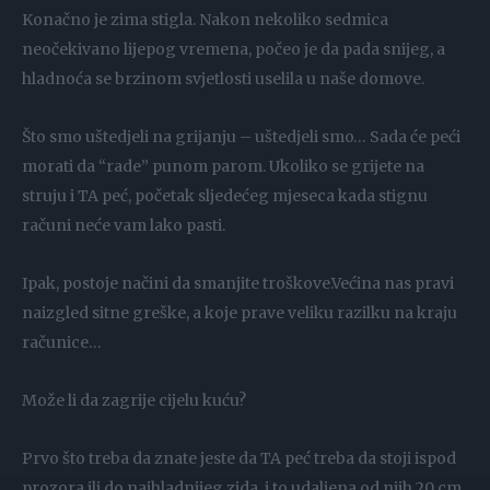
Konačno je zima stigla. Nakon nekoliko sedmica
neočekivano lijepog vremena, počeo je da pada snijeg, a
hladnoća se brzinom svjetlosti uselila u naše domove.
Što smo uštedjeli na grijanju – uštedjeli smo… Sada će peći
morati da “rade” punom parom. Ukoliko se grijete na
struju i TA peć, početak sljedećeg mjeseca kada stignu
računi neće vam lako pasti.
Ipak, postoje načini da smanjite troškove.Većina nas pravi
naizgled sitne greške, a koje prave veliku razilku na kraju
računice…
Može li da zagrije cijelu kuću?
Prvo što treba da znate jeste da TA peć treba da stoji ispod
prozora ili do najhladnijeg zida, i to udaljena od njih 20 cm.