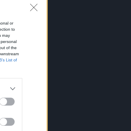
iji
sonal or
ection to
ou may
 personal
out of the
ama
 downstream
B’s List of
krio
ju