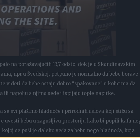
opalo na poražavajućih 13,7 odsto, dok je u Skandinavskim
jama, npr u Švedskoj, potpuno je normalno da bebe borave
te videti da bebe ostaju dobro “spakovane” u kolicima da
 ili napolju s njima sede i ispijaju tople napitke.
da se svi plašimo hladnoće i prirodnih uslova koji stižu sa
je uvesti bebu u zagušljivu prostoriju kako bi popili kafu ne
 u kojoj se puši je daleko veća za bebu nego hladnoća, koja