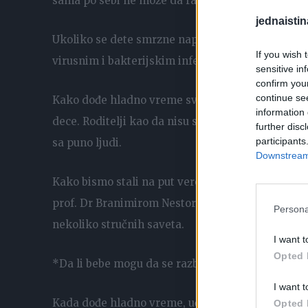
sama po sebi ne može da razboli vaše dete, ukol
jednaistin
Ukoliko se dete smrzne napolju jer nije dobro obu
If you wish 
virusnim i bakterijskim infekcijama.
sensitive in
confirm you
continue se
Kako dođe hladno vreme svedoci smo da su parkov
information 
dece. Roditelji kao da nisu svesni da je opasnos
further disc
participants
sa puno ljudi.
Downstream 
Kako bismo stali na put verovanju da zimi ne tr
prof. Dr Branimirom Nestorovićem, pulmologom na 
Persona
nekoliko stručnih saveta.
I want t
Opted 
*Da li bebe mogu da se razbole od hladnoće?
I want t
Kada dođe hladno vreme, učestalost respiratornih 
Opted 