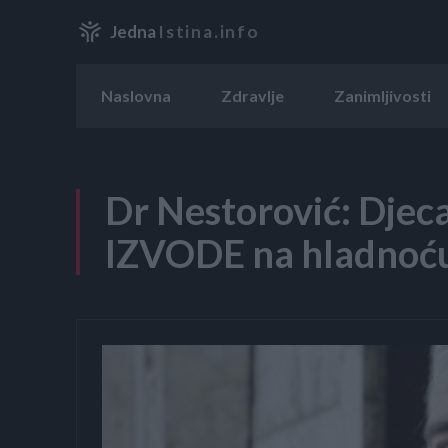
Jedna
Istina.info
Naslovna
Zdravlje
Zanimljivosti
Dr Nestorović: Dje
IZVODE na hladnoću 