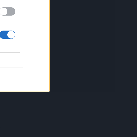
e
do
a
oba
zik
a se
.