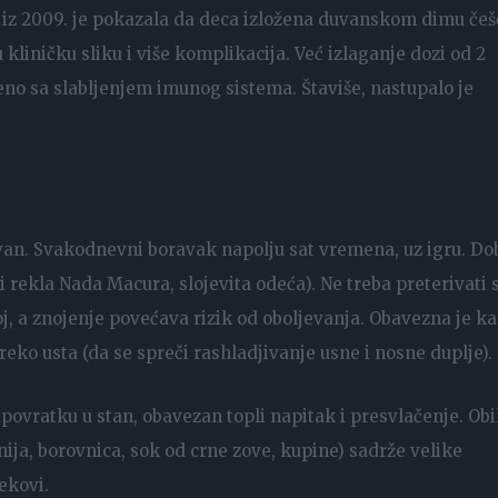
D) iz 2009. je pokazala da deca izložena duvanskom dimu češ
 kliničku sliku i više komplikacija. Već izlaganje dozi od 2
no sa slabljenjem imunog sistema. Štaviše, nastupalo je
van. Svakodnevni boravak napolju sat vremena, uz igru. Do
i rekla Nada Macura, slojevita odeća). Ne treba preterivati 
oj, a znojenje povećava rizik od oboljevanja. Obavezna je k
reko usta (da se spreči rashladjivanje usne i nosne duplje).
povratku u stan, obavezan topli napitak i presvlačenje. Obi
ija, borovnica, sok od crne zove, kupine) sadrže velike
lekovi.