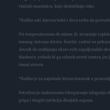
vlažnih maramica, koje dezinfikuju ruke.
*Koliko sati dnevno bebe i deca treba da provod
Pri temperaturama do minus 10, stvaranje toplot
imunog sistema deteta. Štaviše, radovi su pokaza
dovodi do suzbijanja skoro svih zapaljenskih obol
hladnoće, trebalo bi ga odmah uvesti unutra, jer
imuni sistem.
*Koliko je za najmlađe štetan boravak u prostori
Potrebno je maksimalno izbegavanje izlaganja d
gripa i drugih infekcija disajnih organa.