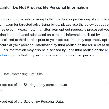
iko je adekvatno obučeno.
a.info -
Do Not Process My Personal Information
čeno, to dovodi do slabljenja imuniteta koji je tada podložn
to opt-out of the sale, sharing to third parties, or processing of your per
formation for targeted advertising by us, please use the below opt-out s
r selection. Please note that after your opt-out request is processed y
eing interest-based ads based on personal information utilized by us or
i po Beogradu pusti, dok su tržni centri i igraonice puni
disclosed to third parties prior to your opt-out. You may separately opt-
t od razboljevanja upravo veća u ovim zatvorenim prostorij
losure of your personal information by third parties on the IAB’s list of
. This information may also be disclosed by us to third parties on the
IA
Participants
that may further disclose it to other third parties.
eba da izlazimo na svež vazduh sa decom razovarali smo sa
Unverzitetskoj klinici “Tiršova” koji je za Super ženu ot
l Data Processing Opt Outs
o opt-out of the Sharing of my personal data.
In
o opt-out of the Sale of my Personal Data.
infekcija zaista poraste (kako svako zna). Ali, nije u pitan
In