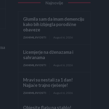
Najnovije
Glumila sam da imam demenciju
kako bih izbjegla porodične
obaveze
ZANIMLJIVOSTI
August 6, 2026
ama
Licemjerje na dženazama i
sahranama
ZANIMLJIVOSTI
August 6, 2026
Mravi su nestali za 1 dan!
Najjače trajno rješenje!
ZANIMLJIVOSTI
August 6, 2026
Objesite flašu na stablo!