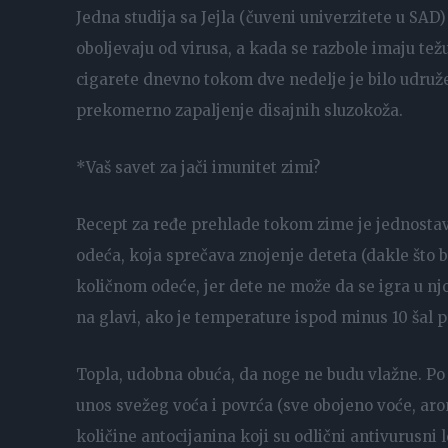
Jedna studija sa Jejla (čuveni univerzitete u SA
oboljevaju od virusa, a kada se razbole imaju težu
cigarete dnevno tokom dve nedelje je bilo udruže
prekomerno zapaljenje disajnih sluzokoža.
*Vaš savet za jači imunitet zimi?
Recept za ređe prehlade tokom zime je jednosta
odeća, koja sprečava znojenje deteta (dakle što b
količnom odeće, jer dete ne može da se igra u nj
na glavi, ako je temperature ispod minus 10 šal p
Topla, udobna obuća, da noge ne budu vlažne. Po 
unos svežeg voća i povrća (sve obojeno voće, aron
količine antocijanina koji su odlični antivurusni 