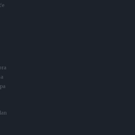
će
bra
sa
apa
lan