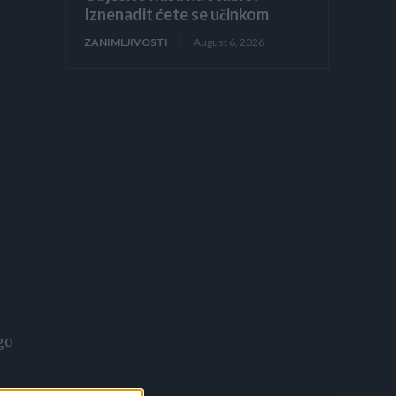
Iznenadit ćete se učinkom
ZANIMLJIVOSTI
August 6, 2026
go