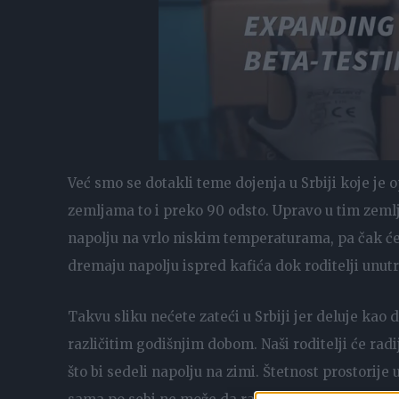
Već smo se dotakli teme dojenja u Srbiji koje je 
zemljama to i preko 90 odsto. Upravo u tim zeml
napolju na vrlo niskim temperaturama, pa čak će
dremaju napolju ispred kafića dok roditelji unutra
Takvu sliku nećete zateći u Srbiji jer deluje kao 
različitim godišnjim dobom. Naši roditelji će radi
što bi sedeli napolju na zimi. Štetnost prostorije