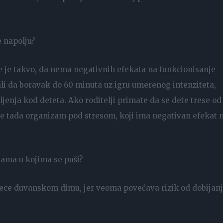
e napolju?
e je takvo, da nema negativnih efekata na funkcionisanje
li da boravak do 60 minuta uz igru umerenog intenziteta,
jenja kod deteta. Ako roditelji primate da se dete trese od
 je tada organizam pod stresom, koji ima negativan efekat 
jama u kojima se puši?
ece duvanskom dimu, jer veoma povećava rizik od dobijan