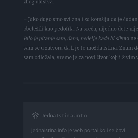
zbog ubistva.
– Jako dugo smo svi znali za komšiju da je čud
obeležili kao pedofila. Na sreću, nijedno dete nije 
Bilo je pitanje sata, dana, nedelje kada bi sil
vao nek
sam se u zatvoru da li je to možda istina. Znam d
sam odležala, vreme je za novi život koji i živim 
Jedna
Istina.info
Jednaistina.info je web portal koji se bavi