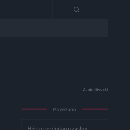
Zanimljivosti
Povezano
Héctor je gledao u zaslon