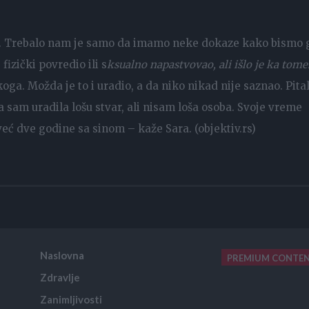
an. Trebalo nam je samo da imamo neke dokaze kako bismo 
fizički povredio ili s
ksualno napastvovao, ali išlo je ka tome
oga. Možda je to i uradio, a da niko nikad nije saznao. Pita
a sam uradila lošu stvar, ali nisam loša osoba. Svoje vreme
već dve godine sa sinom – kaže Sara. (objektiv.rs)
Naslovna
PREMIUM CONTE
Zdravlje
placeholder text
Zanimljivosti