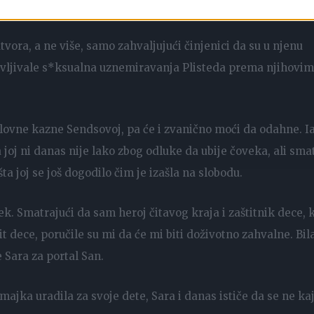
e uzela kuhinjski nož, otišla mu je na vrata i izbola ga nas
tvora, a ne više, samo zahvaljujući činjenici da su u njenu
avljivale s*ksualna uznemiravanja Plisteda prema njihovim
uslovne kazne Sendsovoj, pa će i zvanično moći da odahne. I
 joj ni danas nije lako zbog odluke da ubije čoveka, ali sma
 šta joj se još dogodilo čim je izašla na slobodu.
k. Smatrajući da sam heroj čitavog kraja i zaštitnik dece, 
it dece, poručile su mi da će mi biti doživotno zahvalne. Bil
 Sara za portal San.
majka uradila za svoje dete, Sara i danas ističe da se ne ka