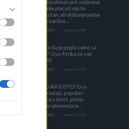
navršila šezdeset pet, uvjerena
da ću i dalje plaćati njezin
luksuzni stan, ali ukidanje jedne
dodatne kartice...
ZANIMLJIVOSTI
August 6, 2026
če
Mislite da je pegla samo za
peglanje? Ova 4 trika će vas
iznenaditi!
ZANIMLJIVOSTI
August 6, 2026
ć
HITNO U AVGUSTU! Ovo
vraća paradajz, paprike i
krastavce u život, protiv
štetočina i plemenjače…
d-
ZANIMLJIVOSTI
August 6, 2026