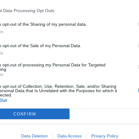
l Data Processing Opt Outs
o opt-out of the Sharing of my personal data.
In
o dečacima uzrasta od devet do 13 godina, a onda joj je pri
o opt-out of the Sale of my Personal Data.
 da obljubi u haustoru.
In
to opt-out of processing my Personal Data for Targeted
 Bredlija. I imala je razloga za to. Još krajem 2014. godine,
ing.
In
e “čika Majkl” pokušao da ga dodiruje i poljubi. Tada se ve
o opt-out of Collection, Use, Retention, Sale, and/or Sharing
e “upalila lampica” i zapretila je komšiji, ali on nije mnogo
ersonal Data that Is Unrelated with the Purposes for which it
lected.
Out
ao da ga je Majkl jurio oko zgrade i dobacivao mu da će ka
CONFIRM
Data Deletion
Data Access
Privacy Policy