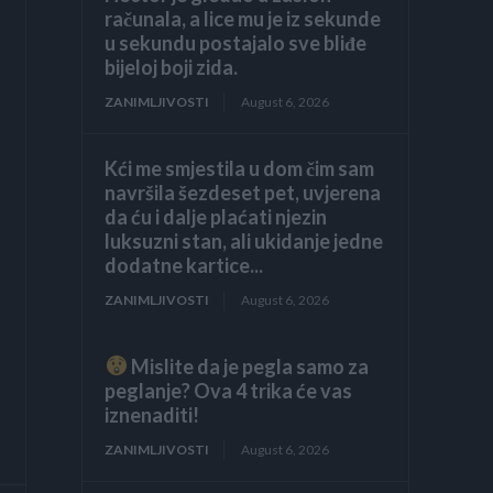
računala, a lice mu je iz sekunde
u sekundu postajalo sve bliđe
bijeloj boji zida.
ZANIMLJIVOSTI
August 6, 2026
Kći me smjestila u dom čim sam
navršila šezdeset pet, uvjerena
da ću i dalje plaćati njezin
luksuzni stan, ali ukidanje jedne
dodatne kartice...
ZANIMLJIVOSTI
August 6, 2026
Mislite da je pegla samo za
peglanje? Ova 4 trika će vas
iznenaditi!
ZANIMLJIVOSTI
August 6, 2026