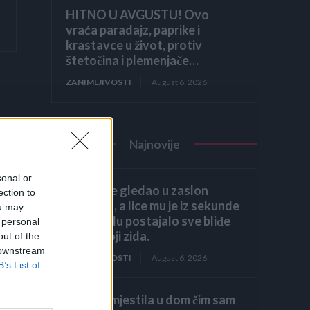
HITNO U AVGUSTU! Ovo
vraća paradajz, paprike i
krastavce u život, protiv
štetočina i plemenjače…
ZANIMLJIVOSTI
August 6, 2026
Najnovije
sonal or
Héctor je gledao u zaslon
ection to
računala, a lice mu je iz sekunde
ou may
u sekundu postajalo sve bliđe
 personal
bijeloj boji zida.
out of the
 downstream
ZANIMLJIVOSTI
August 6, 2026
B’s List of
Kći me smjestila u dom čim sam