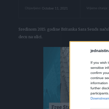
Vrijeme citanja:
October 11, 2021
Objavljeno:
Sredinom 2015. godine Britanka Sara Sends načul
decu na ulici.
jednaistin
If you wish 
sensitive in
confirm you
continue se
information 
further disc
participants
Downstream 