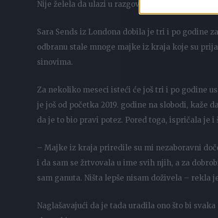
Nije želela da ulazi u razgovor s komšijom. Samo j
Sara Sends iz Londona dobila je tri i po godine za
odbranu stale mnoge majke iz kraja koje su prij
sinovima.
Za nekoliko meseci isteći će još tri i po godine 
je još od početka 2019. godine na slobodi, kaže da
da je to bio pravi potez. Pored toga, ispričala je i
– Majke iz kraja priredile su mi nezaboravni doče
i da sam se žrtvovala u ime svih njih, a za dobrob
sam ganuta. Ništa lepše nisam doživela – rekla je
Naglašavajući da je tada uradila ono što bi svaka 