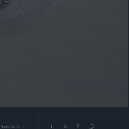
Manje od 1
min.