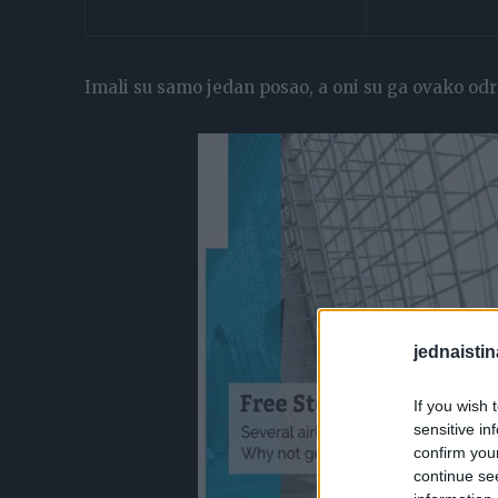
Imali su samo jedan posao, a oni su ga ovako odr
jednaistin
If you wish 
sensitive in
confirm you
continue se