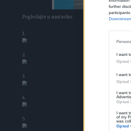
information 
further disc
participants
Pogledajte u nastavku:
Downstream 
1.
Persona
2.
I want t
Opted 
I want t
3.
Opted 
I want 
Advertis
4.
Opted 
I want t
of my P
5.
was col
Opted 