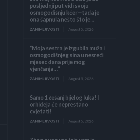
posljednji put vidi svoju
osmogodišnju kćer—tada je
ona šapnula nešto što je...
ZANIMLJIVOSTI
August 5, 2026
“Moja sestra je izgubila muža i
osmogodišnjeg sina u nesreći
mjesec dana prije mog
vjenčanja…”
ZANIMLJIVOSTI
August 5, 2026
Samo 1 češanj bijelog luka! I
orhideja će neprestano
cvjetati!
ZANIMLJIVOSTI
August 5, 2026
Zbog ovog uređaja vam je