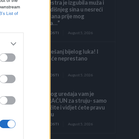
out of the
“Moja sestra je izgubila muža i
 downstream
osmogodišnjeg sina u nesreći
B’s List of
mjesec dana prije mog
vjenčanja…”
ZANIMLJIVOSTI
August 5, 2026
Samo 1 češanj bijelog luka! I
orhideja će neprestano
cvjetati!
ZANIMLJIVOSTI
August 5, 2026
Zbog ovog uređaja vam je
VISOK RAČUN za struju- samo
ga isključite i vidjet ćete pravu
potrošnju
ZANIMLJIVOSTI
August 5, 2026