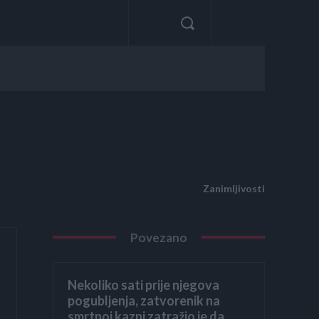
Zanimljivosti
Povezano
Nekoliko sati prije njegova
pogubljenja, zatvorenik na
smrtnoj kazni zatražio je da