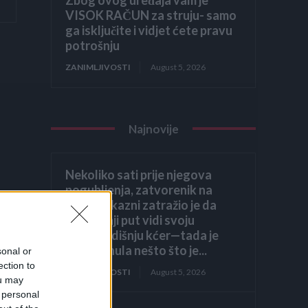
VISOK RAČUN za struju- samo
ga isključite i vidjet ćete pravu
potrošnju
ZANIMLJIVOSTI
August 5, 2026
Najnovije
Nekoliko sati prije njegova
pogubljenja, zatvorenik na
smrtnoj kazni zatražio je da
posljednji put vidi svoju
osmogodišnju kćer—tada je
ona šapnula nešto što je...
sonal or
ection to
ZANIMLJIVOSTI
August 5, 2026
ou may
 personal