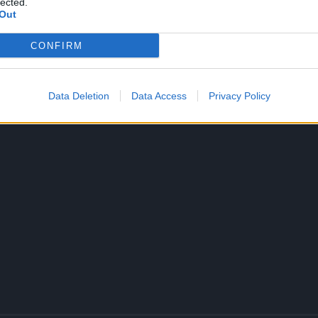
lected.
Out
CONFIRM
e bila fatalna potvrđuje i legenda da si je čak 13 mladića
Data Deletion
Data Access
Privacy Policy