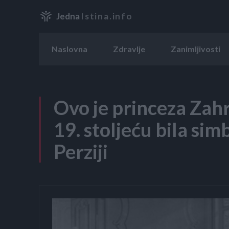
Jedna
Istina.info
Naslovna
Zdravlje
Zanimljivosti
Ovo je princeza Zahri
19. stoljeću bila sim
Perziji