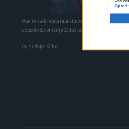
was col
Opted 
One se tada smatrala simbolom ljepote, a koliko j
oduzelo život jer je Zahri odbila njihovu ljubav…
Pogledajte slike: