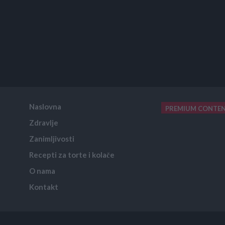
Naslovna
PREMIUM CONTE
Zdravlje
placeholder text
Zanimljivosti
Recepti za torte i kolače
O nama
Kontakt