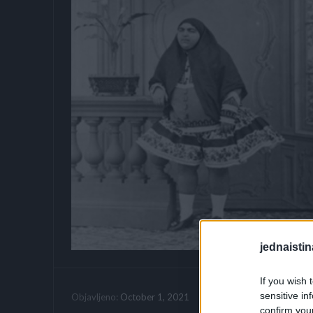
jednaistin
If you wish 
sensitive in
Vrijeme citanja:
October 1, 2021
Objavljeno:
confirm you