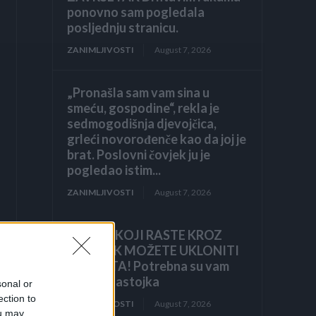
ponovno sam pogledala
posljednju stranicu.
ZANIMLJIVOSTI
August 7, 2026
„Pronašla sam vam sina u
smeću, gospodine“, rekla je
sedmogodišnja djevojčica,
grleći novorođenče kao da joj je
brat. Poslovni čovjek ju je
pogledao istim...
ZANIMLJIVOSTI
August 7, 2026
KOROV KOJI RASTE KROZ
ŠLJUNAK MOŽETE UKLONITI
U 24 SATA! Potrebna su vam
samo 2 sastojka
sonal or
ection to
ZANIMLJIVOSTI
August 7, 2026
ou may