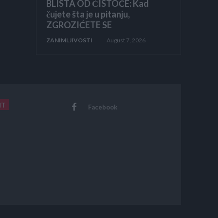
BLISTA OD ČISTOĆE: Kad
čujete šta je u pitanju,
ZGROZIĆETE SE
ZANIMLJIVOSTI
August 7, 2026
NT
Facebook