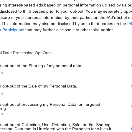
eing interest-based ads based on personal information utilized by us or
disclosed to third parties prior to your opt-out. You may separately opt-
losure of your personal information by third parties on the IAB’s list of
romijenila, a pravi primjer koji potvrđuje tu činjenicu je
. This information may also be disclosed by us to third parties on the
IA
altaneh.
Participants
that may further disclose it to other third parties.
l Data Processing Opt Outs
o opt-out of the Sharing of my personal data.
In
o opt-out of the Sale of my Personal Data.
In
to opt-out of processing my Personal Data for Targeted
ing.
In
o opt-out of Collection, Use, Retention, Sale, and/or Sharing
ersonal Data that Is Unrelated with the Purposes for which it