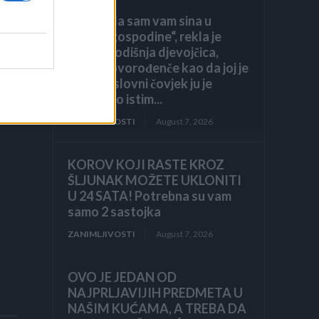
„Pronašla sam vam sina u
smeću, gospodine“, rekla je
sedmogodišnja djevojčica,
grleći novorođenče kao da joj je
brat. Poslovni čovjek ju je
pogledao istim...
ZANIMLJIVOSTI
August 7, 2026
KOROV KOJI RASTE KROZ
ŠLJUNAK MOŽETE UKLONITI
U 24 SATA! Potrebna su vam
samo 2 sastojka
ZANIMLJIVOSTI
August 7, 2026
OVO JE JEDAN OD
NAJPRLJAVIJIH PREDMETA U
NAŠIM KUĆAMA, A TREBA DA