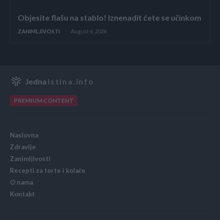
Objesite flašu na stablo! Iznenadit ćete se učinkom
ZANIMLJIVOSTI
August 6, 2026
Jedna
Istina.info
PREMIUM CONTENT
Naslovna
Zdravlje
Zanimljivosti
Recepti za torte i kolače
O nama
Kontakt