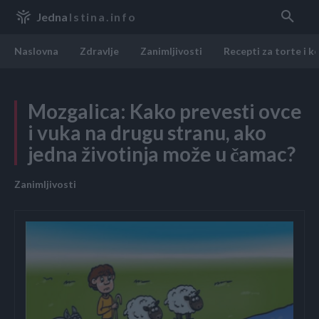
Jedna
Istina.info
Naslovna
Zdravlje
Zanimljivosti
Recepti za torte i k
Mozgalica: Kako prevesti ovce
i vuka na drugu stranu, ako
jedna životinja može u čamac?
Zanimljivosti