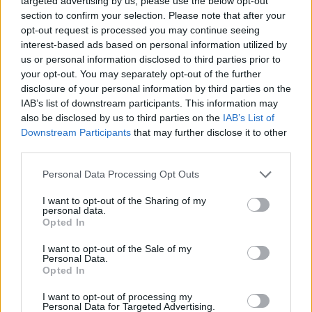
targeted advertising by us, please use the below opt-out
section to confirm your selection. Please note that after your
zapravo nije uopšte teška i da je sasvim logično da je i djeca
opt-out request is processed you may continue seeing
rješavaju za manje od jednog minuta.
interest-based ads based on personal information utilized by
us or personal information disclosed to third parties prior to
Pitanje glasi: kako će čobanin prevesti sve životinje na
your opt-out. You may separately opt-out of the further
disclosure of your personal information by third parties on the
drugu obalu, ako samo jedna od njih može da stane s njim
IAB’s list of downstream participants. This information may
u čamac?
also be disclosed by us to third parties on the
IAB’s List of
Downstream Participants
that may further disclose it to other
Imajte na umu i da je vuk gladan i da će pojesti ovce čim
third parties.
ostane sam sa njima.
Personal Data Processing Opt Outs
I want to opt-out of the Sharing of my
personal data.
Rješenje
Opted In
I want to opt-out of the Sale of my
Personal Data.
Čobanin će najprije prevesti vuka na drugu obalu, a potom
Opted In
će se vratiti po jednu ovcu.
I want to opt-out of processing my
Personal Data for Targeted Advertising.