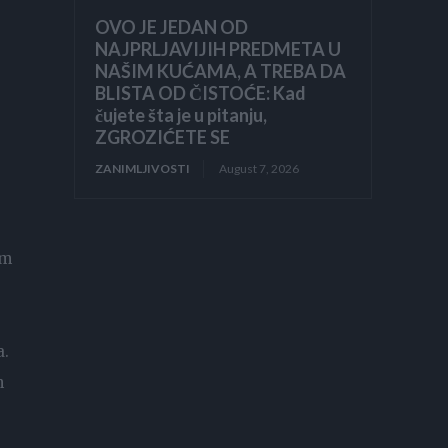
OVO JE JEDAN OD
NAJPRLJAVIJIH PREDMETA U
NAŠIM KUĆAMA, A TREBA DA
BLISTA OD ČISTOĆE: Kad
čujete šta je u pitanju,
ZGROZIĆETE SE
ZANIMLJIVOSTI
August 7, 2026
am
a.
h