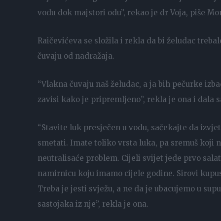
vodu dok majstori odu”, rekao je dr Voja, piše Mo
Raičevićeva se složila i rekla da bi želudac trebal
čuvaju od nadražaja.
“Vlakna čuvaju naš želudac, a ja bih pečurke izbaci
zavisi kako je pripremljeno”, rekla je ona i dala 
“Stavite luk presječen u vodu, sačekajte da izvje
smetati. Imate toliko vrsta luka, pa sremuš koj
neutralisaće problem. Cijeli svijet jede prvo sala
namirnicu koju imamo cijele godine. Sirovi kupus 
Treba je jesti svježu, a ne da je ubacujemo u su
sastojaka iz nje”, rekla je ona.