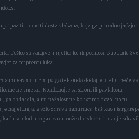
ndo.rs.
o pripaziti i unositi dosta vlakana, koja ga prirodno jačaju i
la. Teško su varljive, i rijetko ko ih podnosi. Kao i luk. Sve
savjet za pripremu luka.
tri sumporasti miris, pa ga tek onda dodajte u jelo i neće v
i nikome ne smeta… Kombinujte sa sirom ili pavlakom,
tu, pa onda jela, a mi nažalost ne koristimo dovoljno tu
je najjeftinija, a vrlo zdrava namirnica, baš kao i šargarep
pu, kada se skuha organizam može da iskoristi manje zdravi