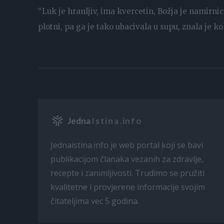
“Luk je hranljiv, ima kvercetin, Božja je namirni
plotni, pa ga je tako ubacivala u supu, znala je kol
Jedna
Istina.info
Jednaistina.info je web portal koji se bavi
publikacijom članaka vezanih za zdravlje,
recepte i zanimljivosti. Trudimo se pružiti
kvalitetne i provjerene informacije svojim
čitateljima vec 5 godina.