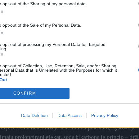
o opt-out of the Sharing of my personal data.
In
o opt-out of the Sale of my Personal Data.
In
to opt-out of processing my Personal Data for Targeted
ing.
In
o opt-out of Collection, Use, Retention, Sale, and/or Sharing
ersonal Data that Is Unrelated with the Purposes for which it
lected.
Out
nili koji čaj ne pomaže kod ovakvog problema, dr Voja je
CONFIRM
oju ruku.
Data Deletion
Data Access
Privacy Policy
, pa uzmete pilulu protiv kiseline. Ako vam bude bolje posli
ovječe?! Ona neutralizuje kiselinu na pola sata, i gotovo je
 imaju prolongirani efekat, soda bikarbona je princip – drži