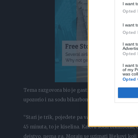
I want t
Opted 
I want t
Opted 
I want 
Advertis
Opted 
I want t
of my P
was col
Opted 
Tema razgovora bio je gastritis, a pošto su objas
upozorio i na sodu bikarbonu koju ljudi piju na sv
“Stari je trik, pojedete pa vam nešto ne odgovara
45 minuta, to je kiselina. Kakva soda bikarbona, č
dejstvo, nema ga. Moraju se uzimati lijekovi koji