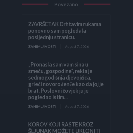
Povezano
ZAVRŠETAK Drhtavim rukama
ponovno sam pogledala
posljednju stranicu.
ZANIMLJIVOSTI
August 7, 2026
„Pronašla sam vam sina u
smeću, gospodine“, rekla je
sedmogodišnja djevojčica,
grleći novorođenče kao da joj je
brat. Poslovni čovjek ju je
pogledao istim...
ZANIMLJIVOSTI
August 7, 2026
KOROV KOJI RASTE KROZ
ŠLJUNAK MOŽETE UKLONITI