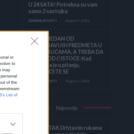
U 24 SATA! Potrebna su vam
samo 2 sastojka
ZANIMLJIVOSTI
August 7, 2026
OVO JE JEDAN OD
NAJPRLJAVIJIH PREDMETA U
NAŠIM KUĆAMA, A TREBA DA
sonal or
BLISTA OD ČISTOĆE: Kad
ection to
čujete šta je u pitanju,
ou may
ZGROZIĆETE SE
 personal
ZANIMLJIVOSTI
August 7, 2026
out of the
 downstream
B’s List of
Najnovije
ZAVRŠETAK Drhtavim rukama