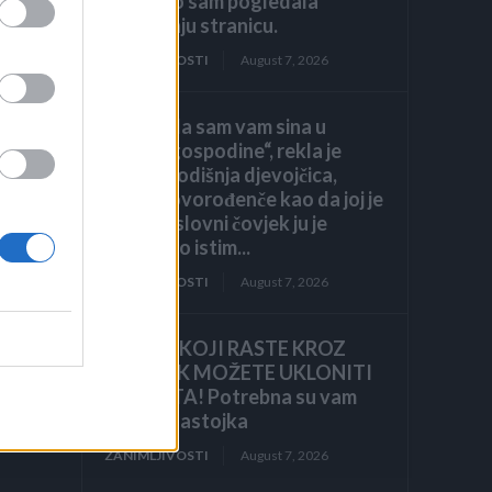
ponovno sam pogledala
posljednju stranicu.
ZANIMLJIVOSTI
August 7, 2026
„Pronašla sam vam sina u
smeću, gospodine“, rekla je
sedmogodišnja djevojčica,
grleći novorođenče kao da joj je
brat. Poslovni čovjek ju je
pogledao istim...
ZANIMLJIVOSTI
August 7, 2026
KOROV KOJI RASTE KROZ
ŠLJUNAK MOŽETE UKLONITI
U 24 SATA! Potrebna su vam
je
samo 2 sastojka
ZANIMLJIVOSTI
August 7, 2026