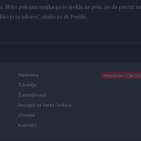
ca. Moja pokojna majka ga je sjekla na pola, pa da pocrni n
iko je to zdravo”, složio se dr Perišić.
Naslovna
PREMIUM CONTE
Zdravlje
placeholder text
Zanimljivosti
Recepti za torte i kolače
O nama
Kontakt