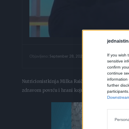
jednaistin
If you wish 
Vrijeme citanja:
September 28, 2021
Objavljeno:
sensitive in
confirm you
continue se
information 
Nutricionistkinja Milka Raičević i gastroenterolog
further disc
zdravom povrću i hrani koju bi trebalo izbjegavat
participants
Downstream 
Persona