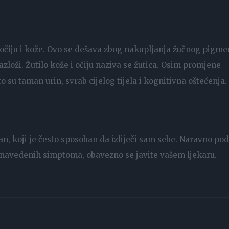
 očiju i kože. Ovo se dešava zbog nakupljanja žučnog pigme
azloži. Žutilo kože i očiju naziva se žutica. Osim promjene
o su taman urin, svrab cijelog tijela i kognitivna oštećenja.
gan, koji je često sposoban da izliječi sam sebe. Naravno pod
 navedenih simptoma, obavezno se javite vašem ljekaru.