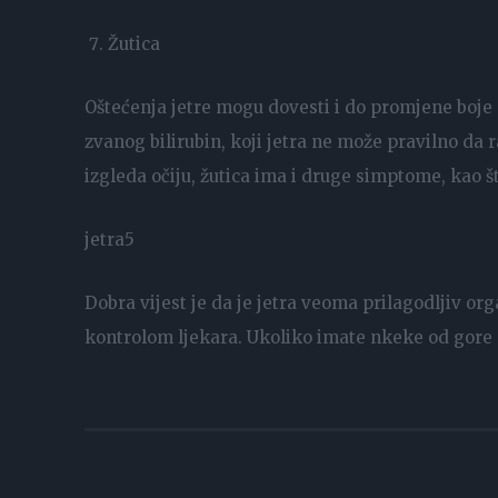
Žutica
Oštećenja jetre mogu dovesti i do promjene boje
zvanog bilirubin, koji jetra ne može pravilno da r
izgleda očiju, žutica ima i druge simptome, kao št
jetra5
Dobra vijest je da je jetra veoma prilagodljiv or
kontrolom ljekara. Ukoliko imate nkeke od gore