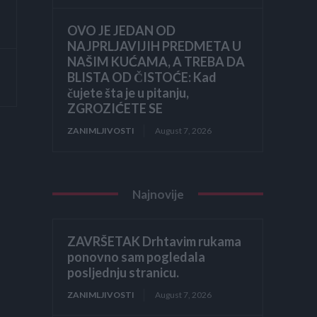
OVO JE JEDAN OD
NAJPRLJAVIJIH PREDMETA U
NAŠIM KUĆAMA, A TREBA DA
BLISTA OD ČISTOĆE: Kad
čujete šta je u pitanju,
ZGROZIĆETE SE
ZANIMLJIVOSTI
August 7, 2026
Najnovije
ZAVRŠETAK Drhtavim rukama
ponovno sam pogledala
posljednju stranicu.
ZANIMLJIVOSTI
August 7, 2026