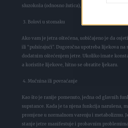
sluzokoža (odnosno žutica), neobjašnjive tamne il
Bolovi u stomaku
Ako vam je jetra oštećena, uobičajeno je da osjet
ili “pulsirajući”. Dugoročna upotreba lijekova na 
dodatnim oštećenjem jetre. Ukoliko imate konstant
a koristite lijekove, hitno se obratite ljekaru.
Mučnina ili povraćanje
Kao što je ranije pomenuto, jedna od glavnih funkc
supstance. Kada je ta njena funkcija narušena, m
promjene u normalnom varenju i metabolizmu. Jetr
stanje jetre manifestuje i probavnim problemima