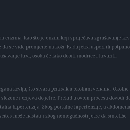
na enzima, kao što je enzim koji spriječava zgrušavanje krv
e da se vide promjene na koži. Kada jetra uspori ili potpuno
šavanje krvi, osoba će lako dobiti modrice i krvariti.
gana krvlju, što stvara pritisak u okolnim venama. Okolne
slezene i crijeva do jetre. Prekid u ovom procesu dovodi d
talna hipertenzija. Zbog portalne hipertenzije, u abdomenu
Ascites može nastati i zbog nemogućnosti jetre da sintetiše