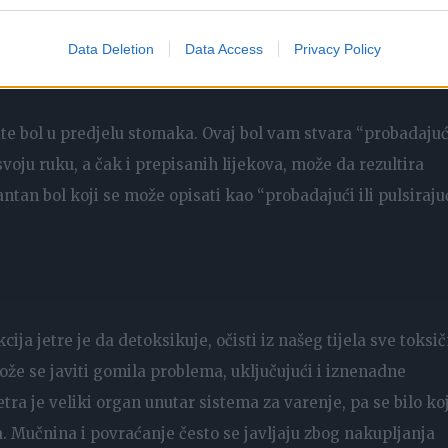
i svijetle mrlje na određenim dijelovima tijela.
Data Deletion
Data Access
Privacy Policy
ite bol u predjelu stomaka. Ovaj bol vam stvara “probadajuć
svoju ruku, a čak i prepisanih lijekova, može da rezultira
an bol koji se može opisati kao “probadajući ili pulsirajuć
ija jetre je da detoksikuje, očisti iz našeg tijela sve toksi
ože se javiti gomila problema, uključujući i iznenadne
a je veliki organ unutar sistema za varenje, pa se bilo ko
. Mučnina i povraćanje često se javljaju zbog nakupljanja