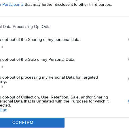
Participants
that may further disclose it to other third parties.
e u krv
e supstance koje naše tijelo može da koristi
vodi, skladišti i isporučuje glukozu našem mozgu i tijelu
l Data Processing Opt Outs
 štitne žlijezde.
o opt-out of the Sharing of my personal data.
In
ji upućuju na simptome oboljenja jetre.
o opt-out of the Sale of my Personal Data.
većanog nivoa toksina u krvi, koje jetra uslijed slabljenja 
In
to opt-out of processing my Personal Data for Targeted
ing.
In
o opt-out of Collection, Use, Retention, Sale, and/or Sharing
ersonal Data that Is Unrelated with the Purposes for which it
lected.
e potencijalan znak mogućeg oštećenja jetre. Kako bi jetra bi
Out
obezbjeđuje putem tjelesnih tečnosti. Kada ne dobija dovolj
CONFIRM
čiji izgled, kao što je crvenilo na šakama i stopalima, žuta