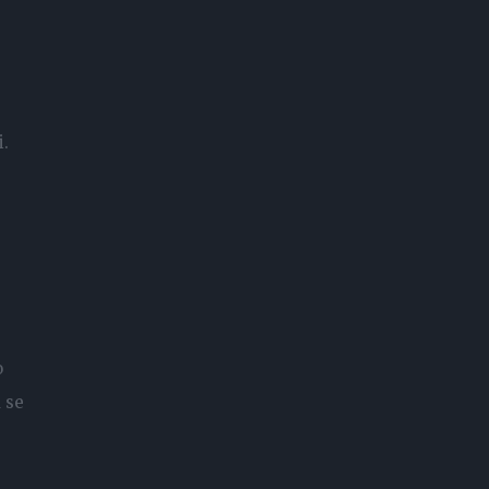
i.
o
 se