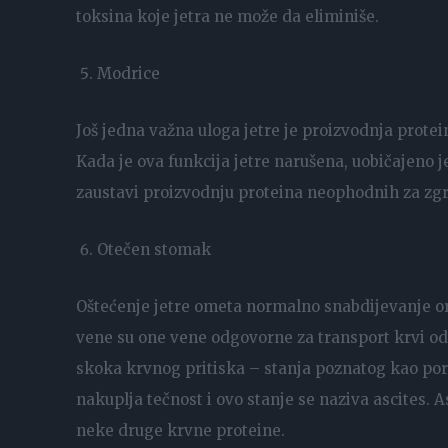
toksina koje jetra ne može da eliminiše.
Modrice
Još jedna važna uloga jetre je proizvodnja protei
Kada je ova funkcija jetre narušena, uobičajeno j
zaustavi proizvodnju proteina neophodnih za zgru
Otečen stomak
Oštećenje jetre ometa normalno snabdijevanje or
vene su one vene odgovorne za transport krvi od 
skoka krvnog pritiska – stanja poznatog kao por
nakuplja tečnost i ovo stanje se naziva ascites. 
neke druge krvne proteine.