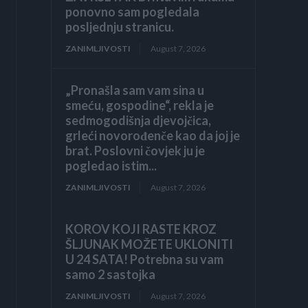
ponovno sam pogledala
posljednju stranicu.
ZANIMLJIVOSTI
August 7, 2026
„Pronašla sam vam sina u
smeću, gospodine“, rekla je
sedmogodišnja djevojčica,
grleći novorođenče kao da joj je
brat. Poslovni čovjek ju je
pogledao istim...
ZANIMLJIVOSTI
August 7, 2026
KOROV KOJI RASTE KROZ
ŠLJUNAK MOŽETE UKLONITI
U 24 SATA! Potrebna su vam
samo 2 sastojka
ZANIMLJIVOSTI
August 7, 2026