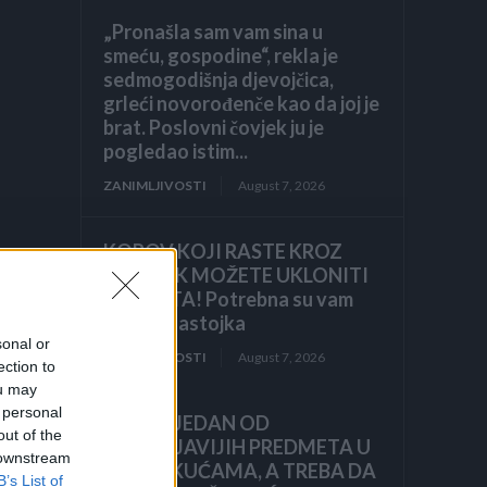
„Pronašla sam vam sina u
smeću, gospodine“, rekla je
sedmogodišnja djevojčica,
grleći novorođenče kao da joj je
brat. Poslovni čovjek ju je
pogledao istim...
ZANIMLJIVOSTI
August 7, 2026
KOROV KOJI RASTE KROZ
ŠLJUNAK MOŽETE UKLONITI
U 24 SATA! Potrebna su vam
samo 2 sastojka
sonal or
ZANIMLJIVOSTI
August 7, 2026
ection to
ou may
 personal
OVO JE JEDAN OD
out of the
NAJPRLJAVIJIH PREDMETA U
 downstream
NAŠIM KUĆAMA, A TREBA DA
B’s List of