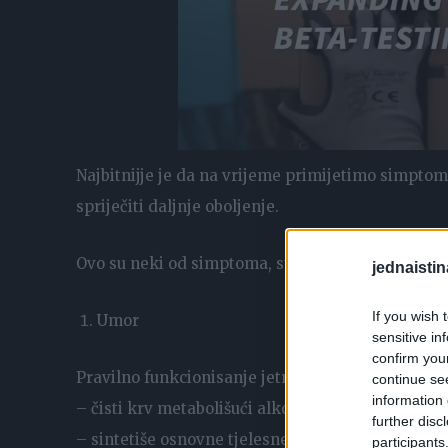
Najbitnijje je da na vrijeme primijetimo simptome
spriječiti daljnje oboljenje.
Ovo su neki od simptoma, stoga dobro obratite pa
jednaistin
If you wish 
Umor
sensitive in
confirm you
Pravilno funkcionisanje jetre od vitalnog je znača
continue se
information 
– čisti krv metabolišući alkohol i lijekove i tim
further disc
– sintetiše osnovne tjelesne proteine, kao što su 
participants