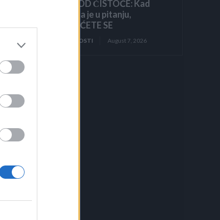
BLISTA OD ČISTOĆE: Kad
čujete šta je u pitanju,
ZGROZIĆETE SE
ZANIMLJIVOSTI
August 7, 2026
ne
la
no