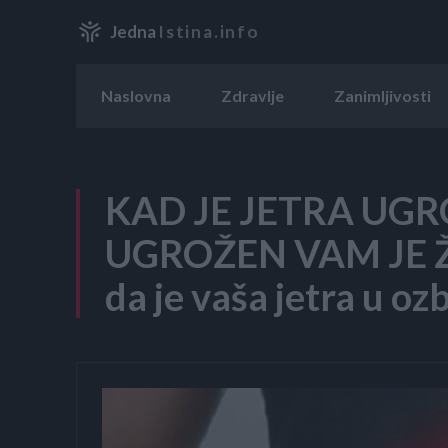
Jedna
Istina.info
Naslovna
Zdravlje
Zanimljivosti
KAD JE JETRA UGR
UGROŽEN VAM JE ŽI
da je vaša jetra u oz