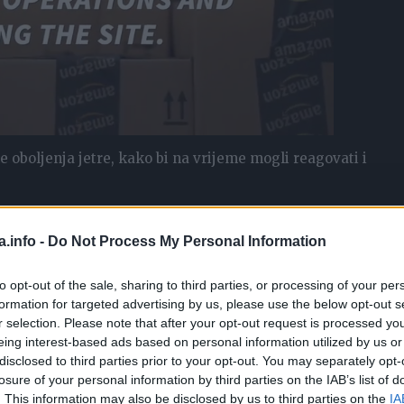
 oboljenja jetre, kako bi na vrijeme mogli reagovati i
žnju na tekst ispod:
a.info -
Do Not Process My Personal Information
to opt-out of the sale, sharing to third parties, or processing of your per
formation for targeted advertising by us, please use the below opt-out s
r selection. Please note that after your opt-out request is processed y
ja za naše zdravlje. Jetra je zadužena da:
eing interest-based ads based on personal information utilized by us or
disclosed to third parties prior to your opt-out. You may separately opt-
e neutrališući otrovne supstance u organizmu
losure of your personal information by third parties on the IAB’s list of
proteini koji spriječavaju zgrušavanje krvi i proteini koji se
. This information may also be disclosed by us to third parties on the
IA